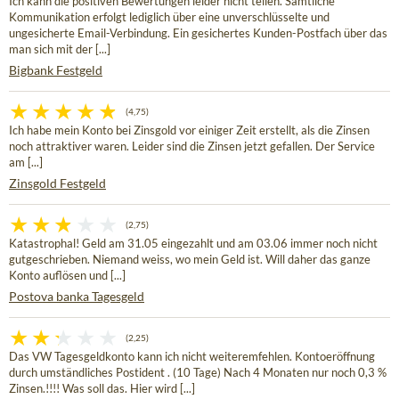
Ich kann die positiven Bewertungen leider nicht teilen. Sämtliche
Kommunikation erfolgt lediglich über eine unverschlüsselte und
ungesicherte Email-Verbindung. Ein gesichertes Kunden-Postfach über das
man sich mit der [...]
Bigbank Festgeld
(4,75)
Ich habe mein Konto bei Zinsgold vor einiger Zeit erstellt, als die Zinsen
noch attraktiver waren. Leider sind die Zinsen jetzt gefallen. Der Service
am [...]
Zinsgold Festgeld
(2,75)
Katastrophal! Geld am 31.05 eingezahlt und am 03.06 immer noch nicht
gutgeschrieben. Niemand weiss, wo mein Geld ist. Will daher das ganze
Konto auflösen und [...]
Postova banka Tagesgeld
(2,25)
Das VW Tagesgeldkonto kann ich nicht weiteremfehlen. Kontoeröffnung
durch umständliches Postident . (10 Tage) Nach 4 Monaten nur noch 0,3 %
Zinsen.!!!! Was soll das. Hier wird [...]