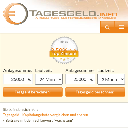
Suchen
Tagesgeld.info – Tagesgeldkonten vergleichen und Tagesgeld-Zinsen berechnen
Zum
Primäre
Inhalt
Menü
springen
3,50% p.a.
Anlagesumme:
Laufzeit:
Anlagesumme:
Laufzeit:
€
€
Sie befinden sich hier:
Tagesgeld - Kapitalangebote vergleichen und sparen
» Beiträge mit dem Schlagwort "wachstum"