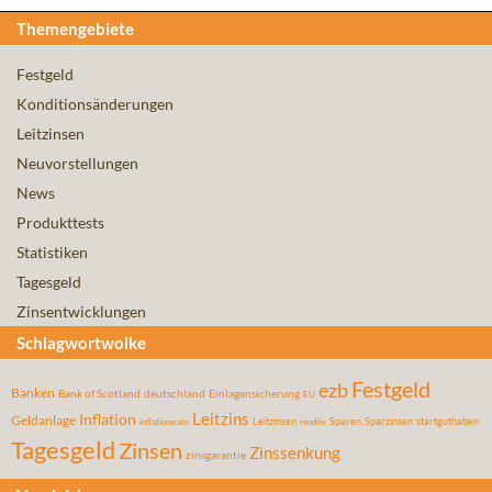
Themengebiete
Festgeld
Konditionsänderungen
Leitzinsen
Neuvorstellungen
News
Produkttests
Statistiken
Tagesgeld
Zinsentwicklungen
Schlagwortwolke
Festgeld
ezb
Banken
Bank of Scotland
deutschland
Einlagensicherung
EU
Leitzins
Inflation
Geldanlage
Leitzinsen
Sparen
Sparzinsen
startguthaben
inflationsrate
rendite
Tagesgeld
Zinsen
Zinssenkung
zinsgarantie