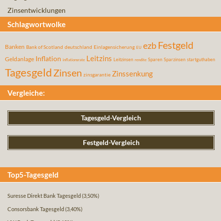
Zinsentwicklungen
Schlagwortwolke
Festgeld
ezb
Banken
Bank of Scotland
deutschland
Einlagensicherung
EU
Leitzins
Inflation
Geldanlage
Leitzinsen
Sparen
Sparzinsen
startguthaben
inflationsrate
rendite
Tagesgeld
Zinsen
Zinssenkung
zinsgarantie
Vergleiche:
Tagesgeld-Vergleich
Festgeld-Vergleich
Top5-Tagesgeld
Suresse Direkt Bank Tagesgeld
(3,50%)
Consorsbank Tagesgeld
(3,40%)