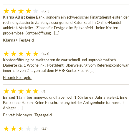
(3,75)
Klarna AB ist keine Bank, sondern ein schwedischer Finanzdienstleister, der
rechnungsbasierte Zahlungslösungen und Ratenkauf im Online-Handel
anbietet. Vorteile: - Zinsen für Festgeld im Spitzenfeld - keine Kosten -
problemlose Kontoeröffnung - [...]
Klarna+ Festgeld
(4,75)
Kontoeröffnung bei weltsparen.de war schnell und unproblematisch.
Dauerte ca. 1 Woche inkl. PostIdent. Überweisung vom Referenzkonto war
innerhalb von 2 Tagen auf dem MHB-Konto. Fibank [...]
Fibank Festgeld
(5)
Bin seit 1Jahr bei moneyou und habe noch 1,6% für ein Jahr angelegt. Eine
Bank ohne Haken. Keine Einschränkung bei der Anlagenhöhe für normale
Anleger. [...]
Privat: Moneyou Tagesgeld
(2,5)