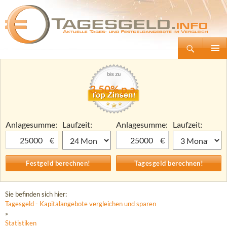
Suchen
Tagesgeld.info – Tagesgeldkonten vergleichen und Tagesgeld-Zinsen berechnen
Zum
Primäre
Inhalt
Menü
springen
3,50% p.a.
Anlagesumme:
Laufzeit:
Anlagesumme:
Laufzeit:
€
€
Sie befinden sich hier:
Tagesgeld - Kapitalangebote vergleichen und sparen
»
Statistiken