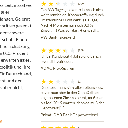
s Leitzinssatzes
(2,25)
Das VW Tagesgeldkonto kann ich nicht
aller
weiteremfehlen. Kontoeröffnung durch
efangen. Gelernt
umständliches Postident . (10 Tage)
chritten gesenkt
Nach 4 Monaten nur noch 0,3 %
Zinsen.!!!! Was soll das. Hier wird [...]
iardenschwere
VW Bank Tagesgeld
schaft. Einen
Schnellschätzung
(3,5)
on 0,05 Prozent
Ich bin Kunde seit 4 Jahre und bin ich
erwarten ist es,
eigentlich zufrieden.
zpolitik und ihre
ADAC Flex-Sparen
für Deutschland,
eht und der
(2)
 aber nicht,
Depoteröffnung ging alles reibungslos,
bevor man aber in den Genuß dieser
angebotenen Zinsen kommt, muß man
bis Mai 2015 warten, denn da muß der
Depotwert [...]
Privat: DAB Bank Depotwechsel
ta