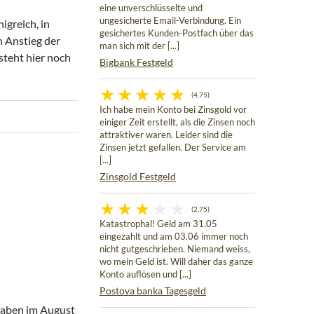
eine unverschlüsselte und
ungesicherte Email-Verbindung. Ein
igreich, in
gesichertes Kunden-Postfach über das
n Anstieg der
man sich mit der [...]
steht hier noch
Bigbank Festgeld
(4,75)
Ich habe mein Konto bei Zinsgold vor
einiger Zeit erstellt, als die Zinsen noch
attraktiver waren. Leider sind die
Zinsen jetzt gefallen. Der Service am
[...]
Zinsgold Festgeld
(2,75)
Katastrophal! Geld am 31.05
eingezahlt und am 03.06 immer noch
nicht gutgeschrieben. Niemand weiss,
wo mein Geld ist. Will daher das ganze
Konto auflösen und [...]
Postova banka Tagesgeld
haben im August