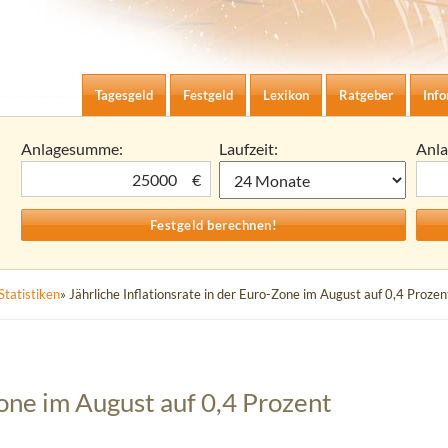
Zum Inhalt springen
agesgeld-Zinsen berechnen
Tagesgeld
Festgeld
Lexikon
Ratgeber
Inf
Anlagesumme:
Laufzeit:
Anl
€
Statistiken
» Jährliche Inflationsrate in der Euro-Zone im August auf 0,4 Prozen
Zone im August auf 0,4 Prozent