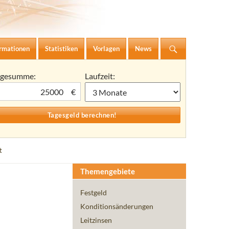
ormationen
Statistiken
Vorlagen
News
agesumme:
Laufzeit:
€
t
Themengebiete
Festgeld
Konditionsänderungen
Leitzinsen