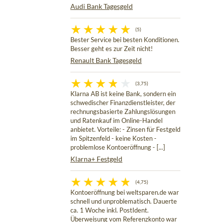
Audi Bank Tagesgeld
(5)
Bester Service bei besten Konditionen.
Besser geht es zur Zeit nicht!
Renault Bank Tagesgeld
(3,75)
Klarna AB ist keine Bank, sondern ein
schwedischer Finanzdienstleister, der
rechnungsbasierte Zahlungslösungen
und Ratenkauf im Online-Handel
anbietet. Vorteile: - Zinsen für Festgeld
im Spitzenfeld - keine Kosten -
problemlose Kontoeröffnung - [...]
Klarna+ Festgeld
(4,75)
Kontoeröffnung bei weltsparen.de war
schnell und unproblematisch. Dauerte
ca. 1 Woche inkl. PostIdent.
Überweisung vom Referenzkonto war