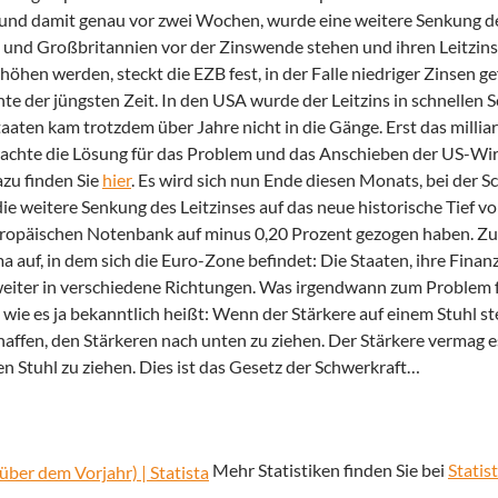
r und damit genau vor zwei Wochen, wurde eine weitere Senkung de
und Großbritannien vor der Zinswende stehen und ihren Leitzins 
hen werden, steckt die EZB fest, in der Falle niedriger Zinsen g
e der jüngsten Zeit. In den USA wurde der Leitzins in schnellen S
Staaten kam trotzdem über Jahre nicht in die Gänge. Erst das mill
hte die Lösung für das Problem und das Anschieben der US-Wirt
azu finden Sie
hier
. Es wird sich nun Ende diesen Monats, bei der 
ie weitere Senkung des Leitzinses auf das neue historische Tief v
uropäischen Notenbank auf minus 0,20 Prozent gezogen haben. Zu 
ma auf, in dem sich die Euro-Zone befindet: Die Staaten, ihre Finan
weiter in verschiedene Richtungen. Was irgendwann zum Problem 
e es ja bekanntlich heißt: Wenn der Stärkere auf einem Stuhl st
ffen, den Stärkeren nach unten zu ziehen. Der Stärkere vermag es
n Stuhl zu ziehen. Dies ist das Gesetz der Schwerkraft…
Mehr Statistiken finden Sie bei
Statis