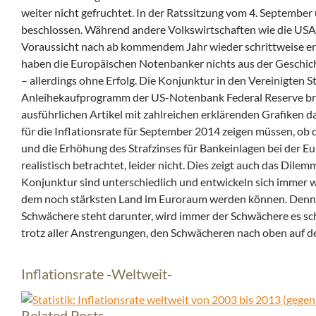
weiter nicht gefruchtet. In der Ratssitzung vom 4. Septembe
beschlossen. Während andere Volkswirtschaften wie die USA 
Voraussicht nach ab kommendem Jahr wieder schrittweise erhö
haben die Europäischen Notenbanker nichts aus der Geschicht
– allerdings ohne Erfolg. Die Konjunktur in den Vereinigten 
Anleihekaufprogramm der US-Notenbank Federal Reserve brac
ausführlichen Artikel mit zahlreichen erklärenden Grafiken d
für die Inflationsrate für September 2014 zeigen müssen, ob d
und die Erhöhung des Strafzinses für Bankeinlagen bei der E
realistisch betrachtet, leider nicht. Dies zeigt auch das Dilem
Konjunktur sind unterschiedlich und entwickeln sich immer 
dem noch stärksten Land im Euroraum werden können. Denn wi
Schwächere steht darunter, wird immer der Schwächere es scha
trotz aller Anstrengungen, den Schwächeren nach oben auf de
Inflationsrate -Weltweit-
Related Posts