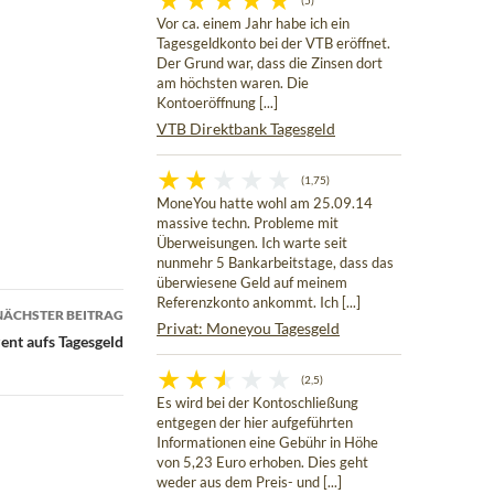
(5)
Vor ca. einem Jahr habe ich ein
Tagesgeldkonto bei der VTB eröffnet.
Der Grund war, dass die Zinsen dort
am höchsten waren. Die
Kontoeröffnung [...]
VTB Direktbank Tagesgeld
(1,75)
MoneYou hatte wohl am 25.09.14
massive techn. Probleme mit
Überweisungen. Ich warte seit
nunmehr 5 Bankarbeitstage, dass das
überwiesene Geld auf meinem
Referenzkonto ankommt. Ich [...]
NÄCHSTER BEITRAG
Privat: Moneyou Tagesgeld
ent aufs Tagesgeld
(2,5)
Es wird bei der Kontoschließung
entgegen der hier aufgeführten
Informationen eine Gebühr in Höhe
von 5,23 Euro erhoben. Dies geht
weder aus dem Preis- und [...]