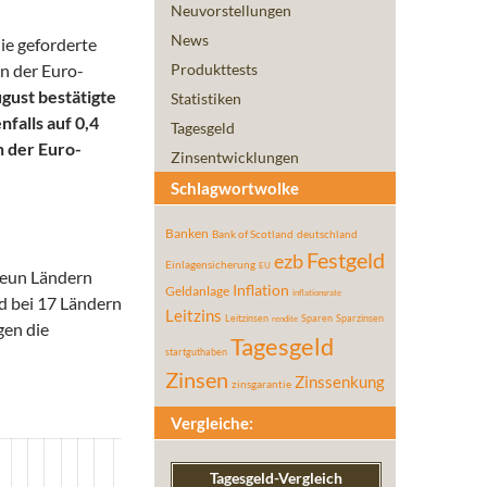
Neuvorstellungen
News
ie geforderte
in der Euro-
Produkttests
gust bestätigte
Statistiken
falls auf 0,4
Tagesgeld
n der Euro-
Zinsentwicklungen
Schlagwortwolke
Banken
Bank of Scotland
deutschland
Festgeld
ezb
Einlagensicherung
EU
 neun Ländern
Inflation
Geldanlage
inflationsrate
nd bei 17 Ländern
Leitzins
Leitzinsen
Sparen
Sparzinsen
rendite
gen die
Tagesgeld
startguthaben
Zinsen
Zinssenkung
zinsgarantie
Vergleiche:
Tagesgeld-Vergleich