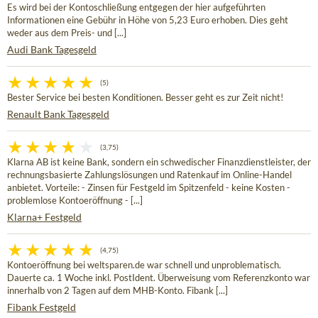
Es wird bei der Kontoschließung entgegen der hier aufgeführten
Informationen eine Gebühr in Höhe von 5,23 Euro erhoben. Dies geht
weder aus dem Preis- und [...]
Audi Bank Tagesgeld
(5)
Bester Service bei besten Konditionen. Besser geht es zur Zeit nicht!
Renault Bank Tagesgeld
(3,75)
Klarna AB ist keine Bank, sondern ein schwedischer Finanzdienstleister, der
rechnungsbasierte Zahlungslösungen und Ratenkauf im Online-Handel
anbietet. Vorteile: - Zinsen für Festgeld im Spitzenfeld - keine Kosten -
problemlose Kontoeröffnung - [...]
Klarna+ Festgeld
(4,75)
Kontoeröffnung bei weltsparen.de war schnell und unproblematisch.
Dauerte ca. 1 Woche inkl. PostIdent. Überweisung vom Referenzkonto war
innerhalb von 2 Tagen auf dem MHB-Konto. Fibank [...]
Fibank Festgeld