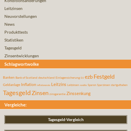
Konditionsänderungen
Leitzinsen
Neuvorstellungen
News
Produkttests
Statistiken
Tagesgeld
Zinsentwicklungen
Schlagwortwolke
Festgeld
ezb
Banken
Bank of Scotland
deutschland
Einlagensicherung
EU
Leitzins
Inflation
Geldanlage
Leitzinsen
Sparen
Sparzinsen
startguthaben
inflationsrate
rendite
Tagesgeld
Zinsen
Zinssenkung
zinsgarantie
Vergleiche:
Tagesgeld-Vergleich