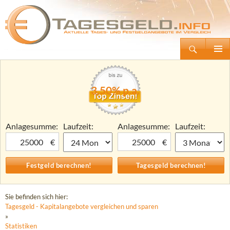
Suchen
Tagesgeld.info – Tagesgeldkonten vergleichen und Tagesgeld-Zinsen berechnen
Zum
Primäre
Inhalt
Menü
springen
3,50% p.a.
Anlagesumme:
Laufzeit:
Anlagesumme:
Laufzeit:
€
€
Sie befinden sich hier:
Tagesgeld - Kapitalangebote vergleichen und sparen
»
Statistiken