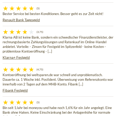
(5)
Bester Service bei besten Konditionen. Besser geht es zur Zeit nicht!
Renault Bank Tagesgeld
(3,75)
Klarna AB ist keine Bank, sondern ein schwedischer Finanzdienstleister, der
rechnungsbasierte Zahlungslösungen und Ratenkauf im Online-Handel
anbietet. Vorteile: - Zinsen für Festgeld im Spitzenfeld - keine Kosten -
problemlose Kontoeröffnung - [...]
Klarna+ Festgeld
(4,75)
Kontoeröffnung bei weltsparen.de war schnell und unproblematisch.
Dauerte ca. 1 Woche inkl. PostIdent. Überweisung vom Referenzkonto war
innerhalb von 2 Tagen auf dem MHB-Konto. Fibank [...]
Fibank Festgeld
(5)
Bin seit 1Jahr bei moneyou und habe noch 1,6% für ein Jahr angelegt. Eine
Bank ohne Haken. Keine Einschränkung bei der Anlagenhöhe für normale