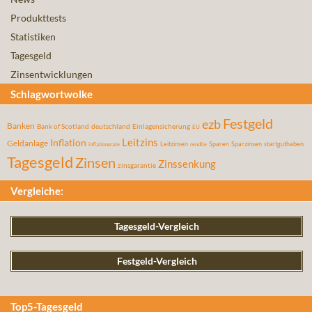
Produkttests
Statistiken
Tagesgeld
Zinsentwicklungen
Schlagwortwolke
Festgeld
ezb
Banken
Bank of Scotland
deutschland
Einlagensicherung
EU
Leitzins
Inflation
Geldanlage
Leitzinsen
Sparen
Sparzinsen
startguthaben
inflationsrate
rendite
Tagesgeld
Zinsen
Zinssenkung
zinsgarantie
Vergleiche:
Tagesgeld-Vergleich
Festgeld-Vergleich
Top5-Tagesgeld