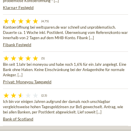
problemlose Kontoeröffnung - [...]
Klarna+ Festgeld
(4,75)
Kontoeröffnung bei weltsparen.de war schnell und unproblematisch.
Dauerte ca. 1 Woche inkl. PostIdent. Überweisung vom Referenzkonto war
innerhalb von 2 Tagen auf dem MHB-Konto. Fibank [...]
Fibank Festgeld
(5)
Bin seit 1Jahr bei moneyou und habe noch 1,6% für ein Jahr angelegt. Eine
Bank ohne Haken. Keine Einschränkung bei der Anlagenhöhe für normale
Anleger. [...]
Privat: Moneyou Tagesgeld
(2,5)
Ich bin vor einigen Jahren aufgrund der damals noch unschlagbar
vergleichsweise hohen Tagesgeldzinsen zur BoS gewechselt. Antrag, wie
bei allen Banken, per PostIdent abgewickelt. Lief soweit [...]
Bank of Scotland