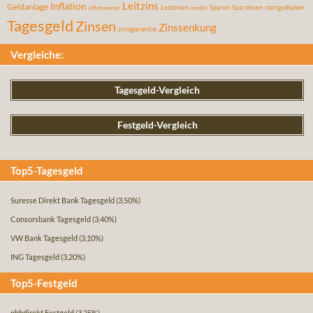
Leitzins
Inflation
Geldanlage
Leitzinsen
Sparen
Sparzinsen
startguthaben
inflationsrate
rendite
Tagesgeld
Zinsen
Zinssenkung
zinsgarantie
Vergleiche:
Tagesgeld-Vergleich
Festgeld-Vergleich
Top5-Tagesgeld
Suresse Direkt Bank Tagesgeld
(3,50%)
Consorsbank Tagesgeld
(3,40%)
VW Bank Tagesgeld
(3,10%)
ING Tagesgeld
(3,20%)
Top5-Festgeld
pbbdirekt Festgeld
(3,25%)