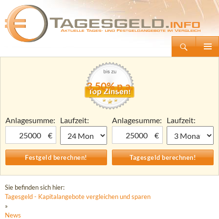
Suchen
Tagesgeld.info – Tagesgeldkonten vergleichen und Tagesgeld-Zinsen berechnen
Zum
Primäre
Inhalt
Menü
springen
3,50% p.a.
Anlagesumme:
Laufzeit:
Anlagesumme:
Laufzeit:
€
€
Sie befinden sich hier:
Tagesgeld - Kapitalangebote vergleichen und sparen
»
News