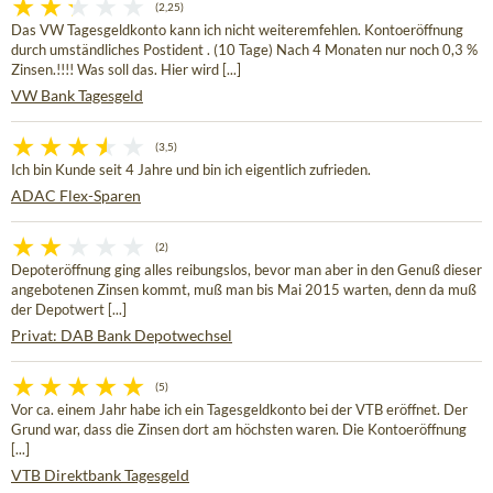
(2,25)
Das VW Tagesgeldkonto kann ich nicht weiteremfehlen. Kontoeröffnung
durch umständliches Postident . (10 Tage) Nach 4 Monaten nur noch 0,3 %
Zinsen.!!!! Was soll das. Hier wird [...]
VW Bank Tagesgeld
(3,5)
Ich bin Kunde seit 4 Jahre und bin ich eigentlich zufrieden.
ADAC Flex-Sparen
(2)
Depoteröffnung ging alles reibungslos, bevor man aber in den Genuß dieser
angebotenen Zinsen kommt, muß man bis Mai 2015 warten, denn da muß
der Depotwert [...]
Privat: DAB Bank Depotwechsel
(5)
Vor ca. einem Jahr habe ich ein Tagesgeldkonto bei der VTB eröffnet. Der
Grund war, dass die Zinsen dort am höchsten waren. Die Kontoeröffnung
[...]
VTB Direktbank Tagesgeld