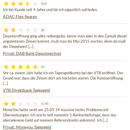
(3,5)
Ich bin Kunde seit 4 Jahre und bin ich eigentlich zufrieden.
ADAC Flex-Sparen
(2)
Depoteröffnung ging alles reibungslos, bevor man aber in den Genuß dieser
angebotenen Zinsen kommt, muß man bis Mai 2015 warten, denn da muß
der Depotwert [...]
Privat: DAB Bank Depotwechsel
(5)
Vor ca. einem Jahr habe ich ein Tagesgeldkonto bei der VTB eröffnet. Der
Grund war, dass die Zinsen dort am höchsten waren. Die Kontoeröffnung
[...]
VTB Direktbank Tagesgeld
(1,75)
MoneYou hatte wohl am 25.09.14 massive techn. Probleme mit
Überweisungen. Ich warte seit nunmehr 5 Bankarbeitstage, dass das
überwiesene Geld auf meinem Referenzkonto ankommt. Ich [...]
Privat: Moneyou Tagesgeld