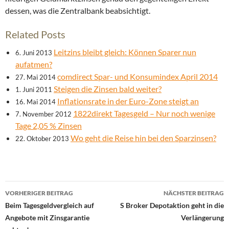
dessen, was die Zentralbank beabsichtigt.
Related Posts
Leitzins bleibt gleich: Können Sparer nun
6. Juni 2013
aufatmen?
comdirect Spar- und Konsumindex April 2014
27. Mai 2014
Steigen die Zinsen bald weiter?
1. Juni 2011
Inflationsrate in der Euro-Zone steigt an
16. Mai 2014
1822direkt Tagesgeld – Nur noch wenige
7. November 2012
Tage 2,05 % Zinsen
Wo geht die Reise hin bei den Sparzinsen?
22. Oktober 2013
Beitrags-
VORHERIGER BEITRAG
NÄCHSTER BEITRAG
Navigation
Beim Tagesgeldvergleich auf
S Broker Depotaktion geht in die
Angebote mit Zinsgarantie
Verlängerung