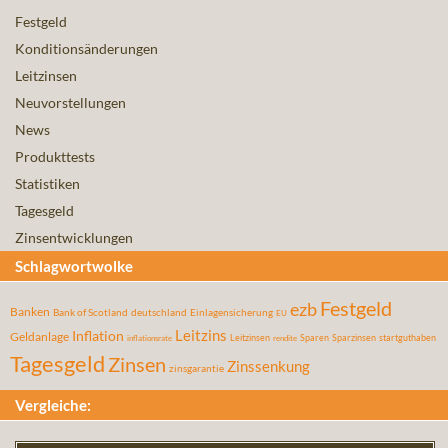
Festgeld
Konditionsänderungen
Leitzinsen
Neuvorstellungen
News
Produkttests
Statistiken
Tagesgeld
Zinsentwicklungen
Schlagwortwolke
Festgeld
ezb
Banken
Bank of Scotland
deutschland
Einlagensicherung
EU
Leitzins
Inflation
Geldanlage
Leitzinsen
Sparen
Sparzinsen
startguthaben
inflationsrate
rendite
Tagesgeld
Zinsen
Zinssenkung
zinsgarantie
Vergleiche: