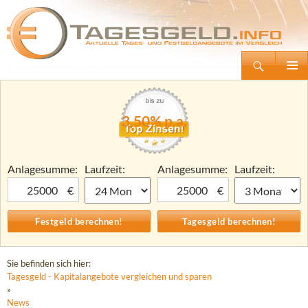
Suchen
Tagesgeld.info – Tagesgeldkonten vergleichen und Tagesgeld-Zinsen berechnen
Zum
Primäre
Inhalt
Menü
springen
3,50% p.a.
Anlagesumme:
Laufzeit:
Anlagesumme:
Laufzeit:
€
€
Sie befinden sich hier:
Tagesgeld - Kapitalangebote vergleichen und sparen
»
News