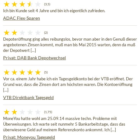
(3,5)
Ich bin Kunde seit 4 Jahre und bin ich eigentlich zufrieden.
ADAC Flex-Sparen
(2)
Depoteröffnung ging alles reibungslos, bevor man aber in den Genuß dieser
angebotenen Zinsen kommt, muß man bis Mai 2015 warten, denn da muß
der Depotwert [...]
Privat: DAB Bank Depotwechsel
(5)
Vor ca. einem Jahr habe ich ein Tagesgeldkonto bei der VTB eröffnet. Der
Grund war, dass die Zinsen dort am höchsten waren. Die Kontoeröffnung
[...]
VTB Direktbank Tagesgeld
(1,75)
MoneYou hatte wohl am 25.09.14 massive techn. Probleme mit
Überweisungen. Ich warte seit nunmehr 5 Bankarbeitstage, dass das
überwiesene Geld auf meinem Referenzkonto ankommt. Ich [...]
Privat: Moneyou Tagesgeld