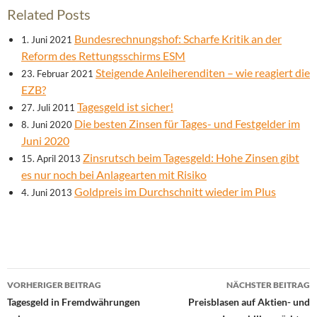
Related Posts
Bundesrechnungshof: Scharfe Kritik an der
1. Juni 2021
Reform des Rettungsschirms ESM
Steigende Anleiherenditen – wie reagiert die
23. Februar 2021
EZB?
Tagesgeld ist sicher!
27. Juli 2011
Die besten Zinsen für Tages- und Festgelder im
8. Juni 2020
Juni 2020
Zinsrutsch beim Tagesgeld: Hohe Zinsen gibt
15. April 2013
es nur noch bei Anlagearten mit Risiko
Goldpreis im Durchschnitt wieder im Plus
4. Juni 2013
Beitrags-
VORHERIGER BEITRAG
NÄCHSTER BEITRAG
Navigation
Tagesgeld in Fremdwährungen
Preisblasen auf Aktien- und