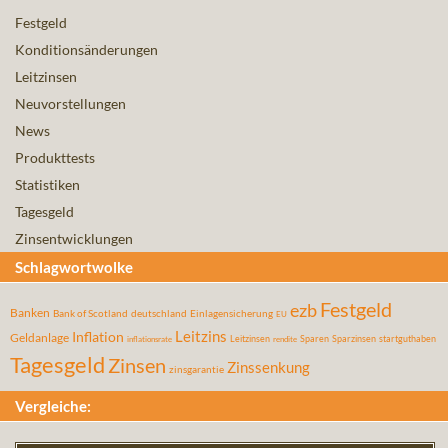
Festgeld
Konditionsänderungen
Leitzinsen
Neuvorstellungen
News
Produkttests
Statistiken
Tagesgeld
Zinsentwicklungen
Schlagwortwolke
Festgeld
ezb
Banken
Bank of Scotland
deutschland
Einlagensicherung
EU
Leitzins
Inflation
Geldanlage
Leitzinsen
Sparen
Sparzinsen
startguthaben
inflationsrate
rendite
Tagesgeld
Zinsen
Zinssenkung
zinsgarantie
Vergleiche: