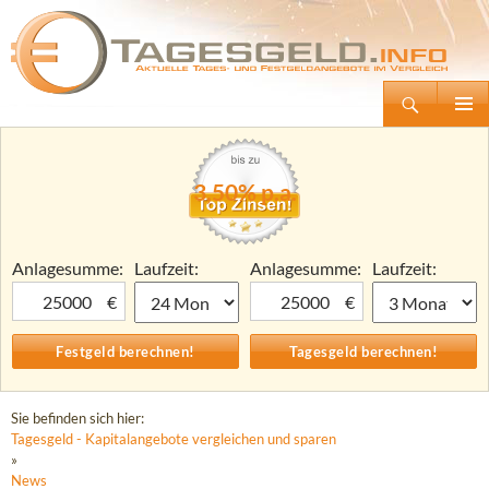
Suchen
Tagesgeld.info – Tagesgeldkonten vergleichen und Tagesgeld-Zinsen berechnen
Zum
Primäre
Inhalt
Menü
springen
3,50% p.a.
Anlagesumme:
Laufzeit:
Anlagesumme:
Laufzeit:
€
€
Sie befinden sich hier:
Tagesgeld - Kapitalangebote vergleichen und sparen
»
News