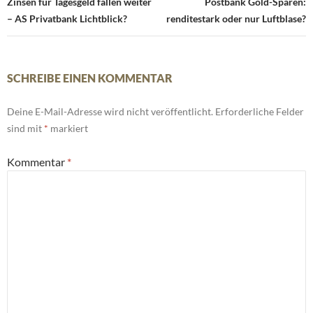
Navigation
Zinsen für Tagesgeld fallen weiter
Postbank Gold-Sparen:
– AS Privatbank Lichtblick?
renditestark oder nur Luftblase?
SCHREIBE EINEN KOMMENTAR
Deine E-Mail-Adresse wird nicht veröffentlicht.
Erforderliche Felder
sind mit
*
markiert
Kommentar
*