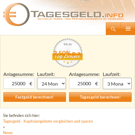
Suchen
Tagesgeld.info – Tagesgeldkonten vergleichen und Tagesgeld-Zinsen berechnen
Zum
Primäre
Inhalt
Menü
springen
3,50% p.a.
Anlagesumme:
Laufzeit:
Anlagesumme:
Laufzeit:
€
€
Sie befinden sich hier:
Tagesgeld - Kapitalangebote vergleichen und sparen
»
News