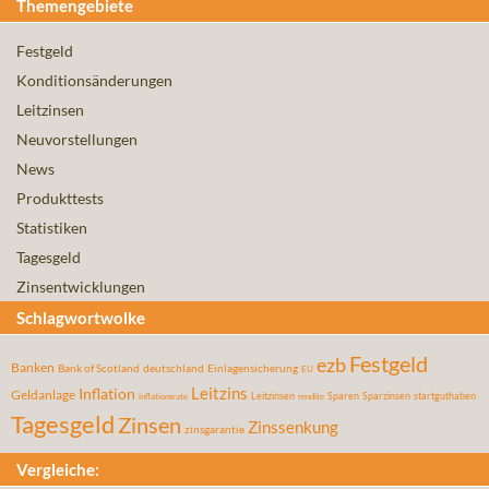
Themengebiete
Festgeld
Konditionsänderungen
Leitzinsen
Neuvorstellungen
News
Produkttests
Statistiken
Tagesgeld
Zinsentwicklungen
Schlagwortwolke
Festgeld
ezb
Banken
Bank of Scotland
deutschland
Einlagensicherung
EU
Leitzins
Inflation
Geldanlage
Leitzinsen
Sparen
Sparzinsen
startguthaben
inflationsrate
rendite
Tagesgeld
Zinsen
Zinssenkung
zinsgarantie
Vergleiche: