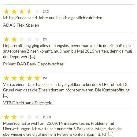
(3,5)
Ich bin Kunde seit 4 Jahre und bin ich eigentlich zufrieden.
ADAC Flex-Sparen
(2)
Depoteröffnung ging alles reibungslos, bevor man aber in den Genuß dieser
angebotenen Zinsen kommt, muß man bis Mai 2015 warten, denn da muß
der Depotwert [...]
Privat: DAB Bank Depotwechsel
(5)
Vor ca. einem Jahr habe ich ein Tagesgeldkonto bei der VTB eröffnet. Der
Grund war, dass die Zinsen dort am höchsten waren. Die Kontoeröffnung
[...]
VTB Direktbank Tagesgeld
(1,75)
MoneYou hatte wohl am 25.09.14 massive techn. Probleme mit
Überweisungen. Ich warte seit nunmehr 5 Bankarbeitstage, dass das
überwiesene Geld auf meinem Referenzkonto ankommt. Ich [...]