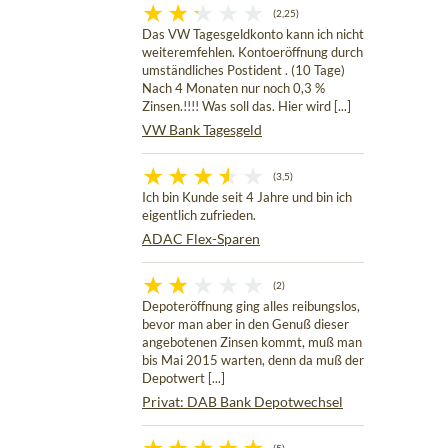
(2,25)
Das VW Tagesgeldkonto kann ich nicht
weiteremfehlen. Kontoeröffnung durch
umständliches Postident . (10 Tage)
Nach 4 Monaten nur noch 0,3 %
Zinsen.!!!! Was soll das. Hier wird [...]
VW Bank Tagesgeld
(3,5)
Ich bin Kunde seit 4 Jahre und bin ich
eigentlich zufrieden.
ADAC Flex-Sparen
(2)
Depoteröffnung ging alles reibungslos,
bevor man aber in den Genuß dieser
angebotenen Zinsen kommt, muß man
bis Mai 2015 warten, denn da muß der
Depotwert [...]
Privat: DAB Bank Depotwechsel