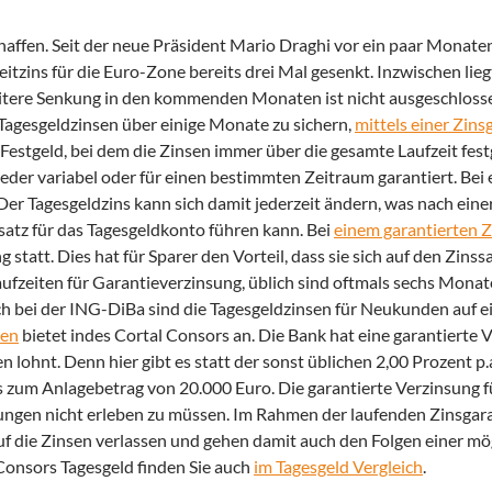
chaffen. Seit der neue Präsident Mario Draghi vor ein paar Monate
zins für die Euro-Zone bereits drei Mal gesenkt. Inzwischen lieg
eitere Senkung in den kommenden Monaten ist nicht ausgeschloss
n Tagesgeldzinsen über einige Monate zu sichern,
mittels einer Zins
Festgeld, bei dem die Zinsen immer über die gesamte Laufzeit fes
eder variabel oder für einen bestimmten Zeitraum garantiert. Bei 
. Der Tagesgeldzins kann sich damit jederzeit ändern, was nach eine
satz für das Tagesgeldkonto führen kann. Bei
einem garantierten Z
tatt. Dies hat für Sparer den Vorteil, dass sie sich auf den Zinss
ufzeiten für Garantieverzinsung, üblich sind oftmals sechs Monat
ch bei der ING-DiBa sind die Tagesgeldzinsen für Neukunden auf e
sen
bietet indes Cortal Consors an. Die Bank hat eine garantierte 
ohnt. Denn hier gibt es statt der sonst üblichen 2,00 Prozent p.a
bis zum Anlagebetrag von 20.000 Euro. Die garantierte Verzinsung
ungen nicht erleben zu müssen. Im Rahmen der laufenden Zinsgara
auf die Zinsen verlassen und gehen damit auch den Folgen einer m
onsors Tagesgeld finden Sie auch
im Tagesgeld Vergleich
.