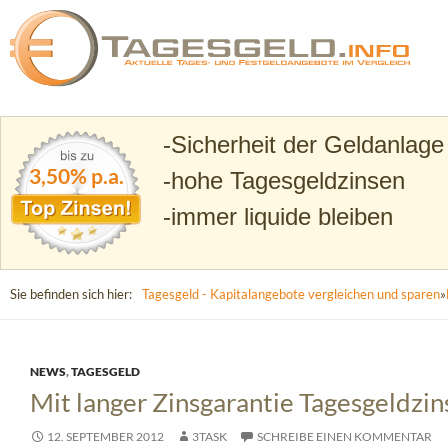
Suchen
Tagesgeld.info – Tagesgeldkonten vergleichen und T
Sicherheit der Geldanlage
3,50% p.a.
hohe Tagesgeldzinsen
immer liquide bleiben
Sie befinden sich hier:
Tagesgeld - Kapitalangebote vergleichen und sparen
»
NEWS
,
TAGESGELD
Mit langer Zinsgarantie Tagesgeldzin
12. SEPTEMBER 2012
3TASK
SCHREIBE EINEN KOMMENTAR