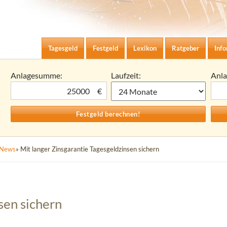
Zum Inhalt springen
agesgeld-Zinsen berechnen
Tagesgeld
Festgeld
Lexikon
Ratgeber
Inf
Anlagesumme:
Laufzeit:
Anl
€
News
» Mit langer Zinsgarantie Tagesgeldzinsen sichern
sen sichern