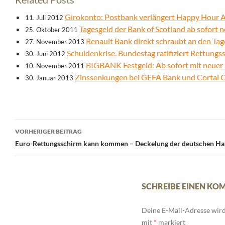
Girokonto: Postbank verlängert Happy Hour 
11. Juli 2012
Tagesgeld der Bank of Scotland ab sofort n
25. Oktober 2011
Renault Bank direkt schraubt an den Ta
27. November 2013
Schuldenkrise. Bundestag ratifiziert Rettung
30. Juni 2012
BIGBANK Festgeld: Ab sofort mit neuer L
10. November 2011
Zinssenkungen bei GEFA Bank und Cortal 
30. Januar 2013
Beitrags-
VORHERIGER BEITRAG
Navigation
Euro-Rettungsschirm kann kommen – Deckelung der deutschen Ha
SCHREIBE EINEN K
Deine E-Mail-Adresse wird 
mit
*
markiert