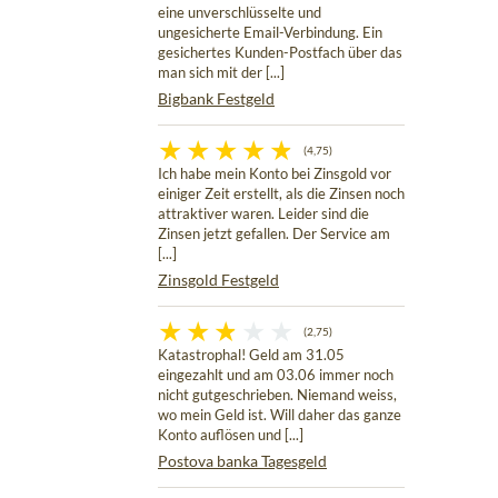
eine unverschlüsselte und
ungesicherte Email-Verbindung. Ein
gesichertes Kunden-Postfach über das
man sich mit der [...]
Bigbank Festgeld
(4,75)
Ich habe mein Konto bei Zinsgold vor
einiger Zeit erstellt, als die Zinsen noch
attraktiver waren. Leider sind die
Zinsen jetzt gefallen. Der Service am
[...]
Zinsgold Festgeld
(2,75)
Katastrophal! Geld am 31.05
eingezahlt und am 03.06 immer noch
nicht gutgeschrieben. Niemand weiss,
wo mein Geld ist. Will daher das ganze
Konto auflösen und [...]
Postova banka Tagesgeld