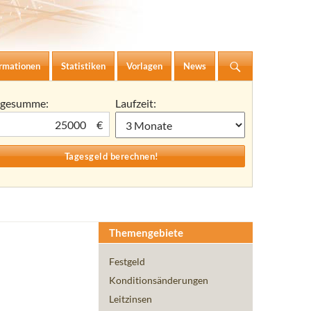
ormationen
Statistiken
Vorlagen
News
agesumme:
Laufzeit:
€
Themengebiete
Festgeld
Konditionsänderungen
Leitzinsen