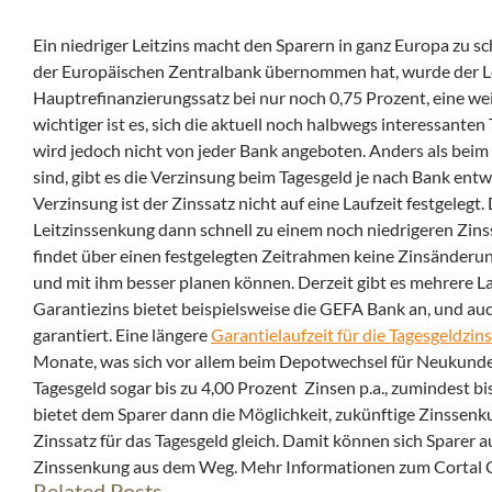
Ein niedriger Leitzins macht den Sparern in ganz Europa zu s
der Europäischen Zentralbank übernommen hat, wurde der Leit
Hauptrefinanzierungssatz bei nur noch 0,75 Prozent, eine w
wichtiger ist es, sich die aktuell noch halbwegs interessante
wird jedoch nicht von jeder Bank angeboten. Anders als beim 
sind, gibt es die Verzinsung beim Tagesgeld je nach Bank entw
Verzinsung ist der Zinssatz nicht auf eine Laufzeit festgelegt
Leitzinssenkung dann schnell zu einem noch niedrigeren Zins
findet über einen festgelegten Zeitrahmen keine Zinsänderung s
und mit ihm besser planen können. Derzeit gibt es mehrere La
Garantiezins bietet beispielsweise die GEFA Bank an, und au
garantiert. Eine längere
Garantielaufzeit für die Tagesgeldzin
Monate, was sich vor allem beim Depotwechsel für Neukunden l
Tagesgeld sogar bis zu 4,00 Prozent Zinsen p.a., zumindest 
bietet dem Sparer dann die Möglichkeit, zukünftige Zinssenk
Zinssatz für das Tagesgeld gleich. Damit können sich Sparer 
Zinssenkung aus dem Weg. Mehr Informationen zum Cortal C
Related Posts