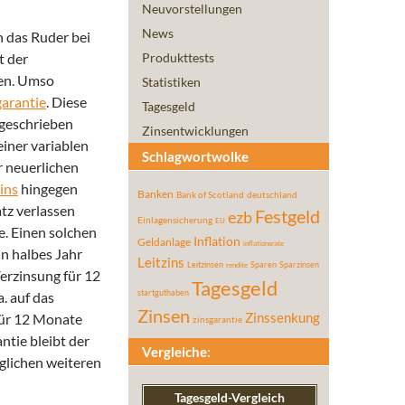
Neuvorstellungen
News
n das Ruder bei
t der
Produkttests
en.
Umso
Statistiken
garantie
. Diese
Tagesgeld
tgeschrieben
Zinsentwicklungen
einer variablen
Schlagwortwolke
r neuerlichen
ins
hingegen
Banken
Bank of Scotland
deutschland
atz verlassen
Festgeld
ezb
Einlagensicherung
EU
e. Einen solchen
Inflation
Geldanlage
inflationsrate
in halbes Jahr
Leitzins
Leitzinsen
Sparen
Sparzinsen
rendite
Verzinsung für 12
Tagesgeld
startguthaben
. auf das
Zinsen
 für 12 Monate
Zinssenkung
zinsgarantie
ntie bleibt der
Vergleiche:
öglichen weiteren
Tagesgeld-Vergleich