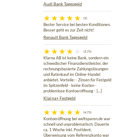
Audi Bank Tagesgeld
(5)
Bester Service bei besten Konditionen.
Besser geht es zur Zeit nicht!
Renault Bank Tagesgeld
(3,75)
Klarna AB ist keine Bank, sondern ein
schwedischer Finanzdienstleister, der
rechnungsbasierte Zahlungslösungen
und Ratenkauf im Online-Handel
anbietet. Vorteile: - Zinsen für Festgeld
im Spitzenfeld - keine Kosten -
problemlose Kontoeröffnung - [...]
Klarna+ Festgeld
(4,75)
Kontoeröffnung bei weltsparen.de war
schnell und unproblematisch. Dauerte
ca. 1 Woche inkl. PostIdent.
Überweisung vom Referenzkonto war