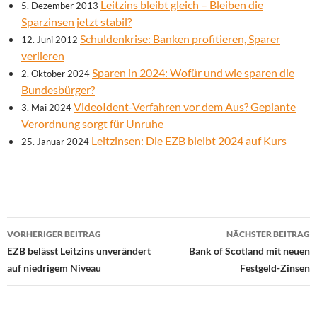
Leitzins bleibt gleich – Bleiben die
5. Dezember 2013
Sparzinsen jetzt stabil?
Schuldenkrise: Banken profitieren, Sparer
12. Juni 2012
verlieren
Sparen in 2024: Wofür und wie sparen die
2. Oktober 2024
Bundesbürger?
VideoIdent-Verfahren vor dem Aus? Geplante
3. Mai 2024
Verordnung sorgt für Unruhe
Leitzinsen: Die EZB bleibt 2024 auf Kurs
25. Januar 2024
Beitrags-
VORHERIGER BEITRAG
NÄCHSTER BEITRAG
Navigation
EZB belässt Leitzins unverändert
Bank of Scotland mit neuen
auf niedrigem Niveau
Festgeld-Zinsen