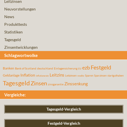
Leitzinsen
Neuvorstellungen
News
Produkttests
Statistiken
Tagesgeld
Zinsentwicklungen
Schlagwortwolke
Festgeld
ezb
Banken
Bank of Scotland
deutschland
Einlagensicherung
EU
Leitzins
Inflation
Geldanlage
Leitzinsen
Sparen
Sparzinsen
startguthaben
inflationsrate
rendite
Tagesgeld
Zinsen
Zinssenkung
zinsgarantie
Vergleiche:
Tagesgeld-Vergleich
Festgeld-Vergleich