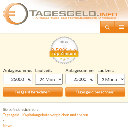
Suchen
Tagesgeld.info – Tagesgeldkonten vergleichen und Tagesgeld-Zinsen berechnen
Zum
Primäre
Inhalt
Menü
springen
3,50% p.a.
Anlagesumme:
Laufzeit:
Anlagesumme:
Laufzeit:
€
€
Sie befinden sich hier:
Tagesgeld - Kapitalangebote vergleichen und sparen
»
News