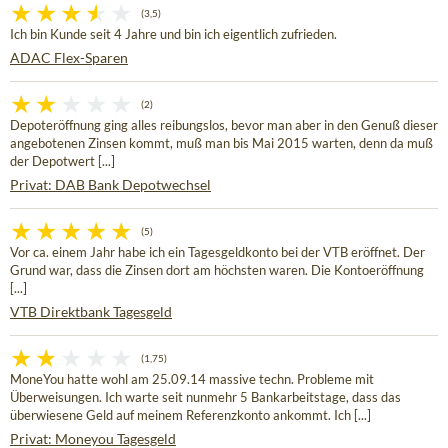
(3,5)
Ich bin Kunde seit 4 Jahre und bin ich eigentlich zufrieden.
ADAC Flex-Sparen
(2)
Depoteröffnung ging alles reibungslos, bevor man aber in den Genuß dieser
angebotenen Zinsen kommt, muß man bis Mai 2015 warten, denn da muß
der Depotwert [...]
Privat: DAB Bank Depotwechsel
(5)
Vor ca. einem Jahr habe ich ein Tagesgeldkonto bei der VTB eröffnet. Der
Grund war, dass die Zinsen dort am höchsten waren. Die Kontoeröffnung
[...]
VTB Direktbank Tagesgeld
(1,75)
MoneYou hatte wohl am 25.09.14 massive techn. Probleme mit
Überweisungen. Ich warte seit nunmehr 5 Bankarbeitstage, dass das
überwiesene Geld auf meinem Referenzkonto ankommt. Ich [...]
Privat: Moneyou Tagesgeld