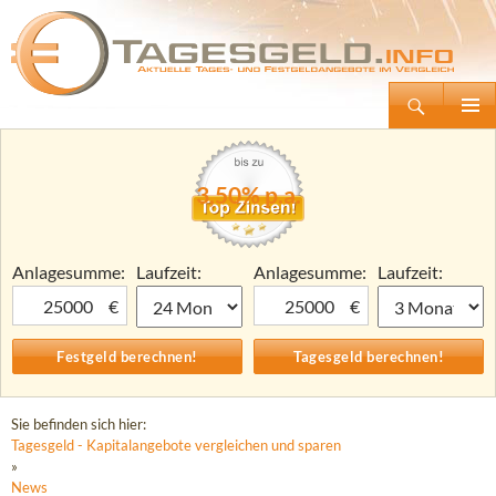
Suchen
Tagesgeld.info – Tagesgeldkonten vergleichen und Tagesgeld-Zinsen berechnen
Zum
Primäre
Inhalt
Menü
springen
3,50% p.a.
Anlagesumme:
Laufzeit:
Anlagesumme:
Laufzeit:
€
€
Sie befinden sich hier:
Tagesgeld - Kapitalangebote vergleichen und sparen
»
News