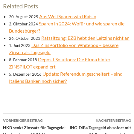
Related Posts
Aus WeltSparen wird Raisin
20. August 2025
Sparen in 2024: Wofür und wie sparen die
2. Oktober 2024
Bundesbürger?
Ratssitzung: EZB hebt den Leitzins nicht an
26. Oktober 2023
Das ZinsPortfolio von Whitebox – bessere
1. Juni 2023
Zinsen als Tagesgeld
Deposit Solutions: Die Firma hinter
8. Februar 2018
ZINSPILOT expandiert
Update: Referendum gescheitert – sind
5. Dezember 2016
Italiens Banken noch sicher?
Beitrags-
VORHERIGER BEITRAG
NÄCHSTER BEITRAG
Navigation
HKB senkt Zinssatz für Tagesgeld-
ING-DiBa Tagesgeld ab sofort mit