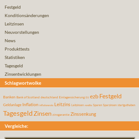
Festgeld
Konditionsänderungen
Leitzinsen
Neuvorstellungen
News
Produkttests
Statistiken
Tagesgeld
Zinsentwicklungen
Schlagwortwolke
Festgeld
ezb
Banken
Bank of Scotland
deutschland
Einlagensicherung
EU
Leitzins
Inflation
Geldanlage
Leitzinsen
Sparen
Sparzinsen
startguthaben
inflationsrate
rendite
Tagesgeld
Zinsen
Zinssenkung
zinsgarantie
Vergleiche: