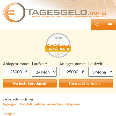
Suchen
Tagesgeld.info – Tagesgeldkonten vergleichen und Tagesgeld-Zinsen berechnen
Zum
Primäre
Inhalt
Menü
springen
3,50% p.a.
Anlagesumme:
Laufzeit:
Anlagesumme:
Laufzeit:
€
€
Sie befinden sich hier:
Tagesgeld - Kapitalangebote vergleichen und sparen
»
Festgeld