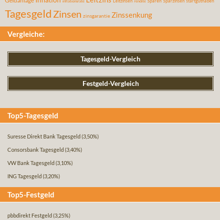
Geldanlage
Leitzinsen
Sparen
Sparzinsen
startguthaben
inflationsrate
rendite
Tagesgeld
Zinsen
Zinssenkung
zinsgarantie
Vergleiche:
Tagesgeld-Vergleich
Festgeld-Vergleich
Top5-Tagesgeld
Suresse Direkt Bank Tagesgeld
(3,50%)
Consorsbank Tagesgeld
(3,40%)
VW Bank Tagesgeld
(3,10%)
ING Tagesgeld
(3,20%)
Top5-Festgeld
pbbdirekt Festgeld
(3,25%)