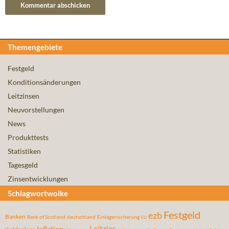
Themengebiete
Festgeld
Konditionsänderungen
Leitzinsen
Neuvorstellungen
News
Produkttests
Statistiken
Tagesgeld
Zinsentwicklungen
Schlagwortwolke
Festgeld
ezb
Banken
Bank of Scotland
deutschland
Einlagensicherung
EU
Leitzins
Inflation