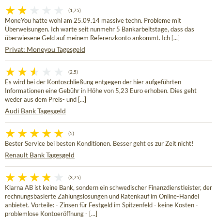
(1,75)
MoneYou hatte wohl am 25.09.14 massive techn. Probleme mit
Überweisungen. Ich warte seit nunmehr 5 Bankarbeitstage, dass das
überwiesene Geld auf meinem Referenzkonto ankommt. Ich [...]
Privat: Moneyou Tagesgeld
(2,5)
Es wird bei der Kontoschließung entgegen der hier aufgeführten
Informationen eine Gebühr in Höhe von 5,23 Euro erhoben. Dies geht
weder aus dem Preis- und [...]
Audi Bank Tagesgeld
(5)
Bester Service bei besten Konditionen. Besser geht es zur Zeit nicht!
Renault Bank Tagesgeld
(3,75)
Klarna AB ist keine Bank, sondern ein schwedischer Finanzdienstleister, der
rechnungsbasierte Zahlungslösungen und Ratenkauf im Online-Handel
anbietet. Vorteile: - Zinsen für Festgeld im Spitzenfeld - keine Kosten -
problemlose Kontoeröffnung - [...]