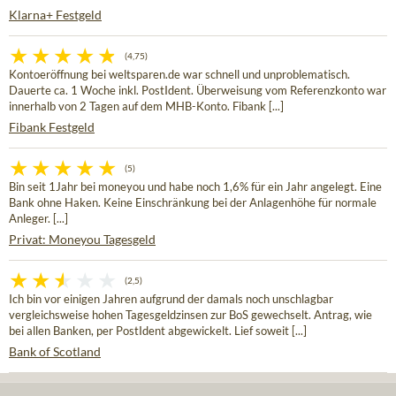
Klarna+ Festgeld
(4,75)
Kontoeröffnung bei weltsparen.de war schnell und unproblematisch.
Dauerte ca. 1 Woche inkl. PostIdent. Überweisung vom Referenzkonto war
innerhalb von 2 Tagen auf dem MHB-Konto. Fibank [...]
Fibank Festgeld
(5)
Bin seit 1Jahr bei moneyou und habe noch 1,6% für ein Jahr angelegt. Eine
Bank ohne Haken. Keine Einschränkung bei der Anlagenhöhe für normale
Anleger. [...]
Privat: Moneyou Tagesgeld
(2,5)
Ich bin vor einigen Jahren aufgrund der damals noch unschlagbar
vergleichsweise hohen Tagesgeldzinsen zur BoS gewechselt. Antrag, wie
bei allen Banken, per PostIdent abgewickelt. Lief soweit [...]
Bank of Scotland