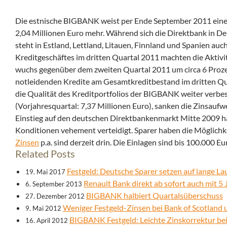
Die estnische BIGBANK weist per Ende September 2011 einen
2,04 Millionen Euro mehr. Während sich die Direktbank in D
steht in Estland, Lettland, Litauen, Finnland und Spanien au
Kreditgeschäftes im dritten Quartal 2011 machten die Aktiv
wuchs gegenüber dem zweiten Quartal 2011 um circa 6 Prozen
notleidenden Kredite am Gesamtkreditbestand im dritten Quar
die Qualität des Kreditportfolios der BIGBANK weiter verbes
(Vorjahresquartal: 7,37 Millionen Euro), sanken die Zinsaufw
Einstieg auf den deutschen Direktbankenmarkt Mitte 2009
Konditionen vehement verteidigt. Sparer haben die Möglichk
Zinsen
p.a. sind derzeit drin. Die Einlagen sind bis 100.000 Eu
Related Posts
Festgeld: Deutsche Sparer setzen auf lange La
19. Mai 2017
Renault Bank direkt ab sofort auch mit 5 
6. September 2013
BIGBANK halbiert Quartalsüberschuss
27. Dezember 2012
Weniger Festgeld-Zinsen bei Bank of Scotlan
9. Mai 2012
BIGBANK Festgeld: Leichte Zinskorrektur bei 
16. April 2012