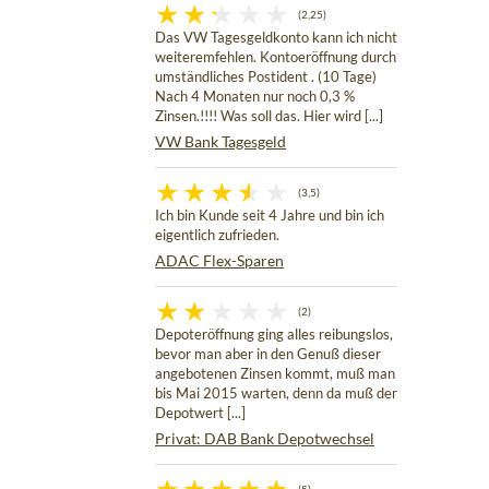
(2,25)
Das VW Tagesgeldkonto kann ich nicht
weiteremfehlen. Kontoeröffnung durch
umständliches Postident . (10 Tage)
Nach 4 Monaten nur noch 0,3 %
Zinsen.!!!! Was soll das. Hier wird [...]
VW Bank Tagesgeld
(3,5)
Ich bin Kunde seit 4 Jahre und bin ich
eigentlich zufrieden.
ADAC Flex-Sparen
(2)
Depoteröffnung ging alles reibungslos,
bevor man aber in den Genuß dieser
angebotenen Zinsen kommt, muß man
bis Mai 2015 warten, denn da muß der
Depotwert [...]
Privat: DAB Bank Depotwechsel