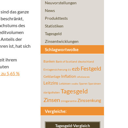
Neuvorstellungen
News
sind das ganze
 beschränkt,
Produkttests
achstums des
Statistiken
reditvolumen
Tagesgeld
Anteils der
Zinsentwicklungen
en ist, hat sich
Schlagwortwolke
eit ihrem
Banken
Bank of Scotland
deutschland
guten
Festgeld
ezb
Einlagensicherung
EU
s zu 5,65 %
Inflation
Geldanlage
inflationsrate
Leitzins
Leitzinsen
Sparen
Sparzinsen
rendite
Tagesgeld
startguthaben
Zinsen
Zinssenkung
zinsgarantie
Vergleiche:
Tagesgeld-Vergleich