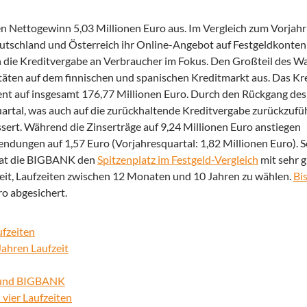
 Nettogewinn 5,03 Millionen Euro aus. Im Vergleich zum Vorjahr 
eutschland und Österreich ihr Online-Angebot auf Festgeldkonten
ch die Kreditvergabe an Verbraucher im Fokus.
Den Großteil des W
itäten auf dem finnischen und spanischen Kreditmarkt aus. Das K
t auf insgesamt 176,77 Millionen Euro. Durch den Rückgang des 
tal, was auch auf die zurückhaltende Kreditvergabe zurückzuführ
sert. Während die Zinserträge auf 9,24 Millionen Euro anstiegen
endungen auf 1,57 Euro (Vorjahresquartal: 1,82 Millionen Euro). S
 hat die BIGBANK den
Spitzenplatz im Festgeld-Vergleich
mit sehr 
eit, Laufzeiten zwischen 12 Monaten und 10 Jahren zu wählen.
Bi
ro abgesichert.
ufzeiten
Jahren Laufzeit
d und BIGBANK
vier Laufzeiten