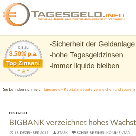
Suchen
Tagesgeld.info – Tagesgeldkonten vergleichen und T
Sicherheit der Geldanlage
3,50% p.a.
hohe Tagesgeldzinsen
immer liquide bleiben
Sie befinden sich hier:
Tagesgeld - Kapitalangebote vergleichen und sparen
»
FESTGELD
BIGBANK verzeichnet hohes Wachstu
13. DEZEMBER 2011
3TASK
SCHREIBE EINEN KOMMENTAR