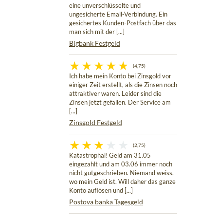
eine unverschlüsselte und
ungesicherte Email-Verbindung. Ein
gesichertes Kunden-Postfach über das
man sich mit der [...]
Bigbank Festgeld
(4,75)
Ich habe mein Konto bei Zinsgold vor
einiger Zeit erstellt, als die Zinsen noch
attraktiver waren. Leider sind die
Zinsen jetzt gefallen. Der Service am
[...]
Zinsgold Festgeld
(2,75)
Katastrophal! Geld am 31.05
eingezahlt und am 03.06 immer noch
nicht gutgeschrieben. Niemand weiss,
wo mein Geld ist. Will daher das ganze
Konto auflösen und [...]
Postova banka Tagesgeld