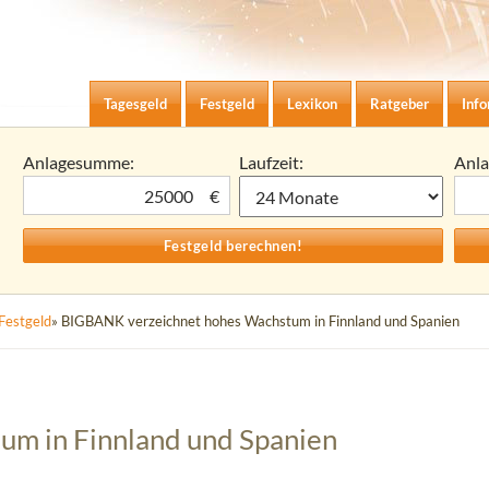
Zum Inhalt springen
agesgeld-Zinsen berechnen
Tagesgeld
Festgeld
Lexikon
Ratgeber
Inf
Anlagesumme:
Laufzeit:
Anl
€
Festgeld
» BIGBANK verzeichnet hohes Wachstum in Finnland und Spanien
m in Finnland und Spanien