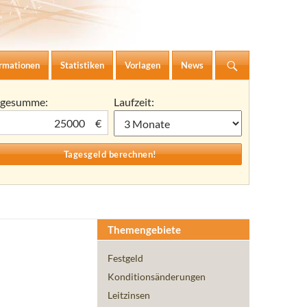
ormationen
Statistiken
Vorlagen
News
agesumme:
Laufzeit:
€
Themengebiete
Festgeld
Konditionsänderungen
Leitzinsen