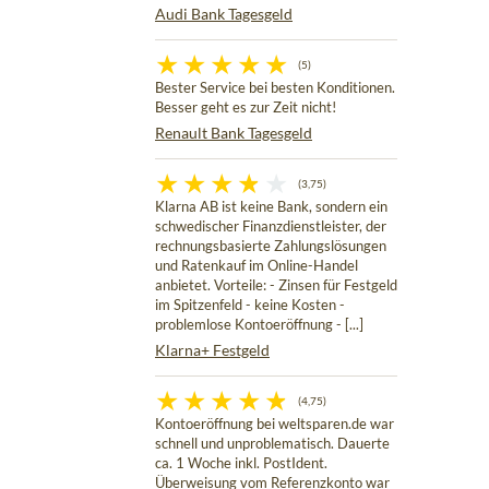
Audi Bank Tagesgeld
(5)
Bester Service bei besten Konditionen.
Besser geht es zur Zeit nicht!
Renault Bank Tagesgeld
(3,75)
Klarna AB ist keine Bank, sondern ein
schwedischer Finanzdienstleister, der
rechnungsbasierte Zahlungslösungen
und Ratenkauf im Online-Handel
anbietet. Vorteile: - Zinsen für Festgeld
im Spitzenfeld - keine Kosten -
problemlose Kontoeröffnung - [...]
Klarna+ Festgeld
(4,75)
Kontoeröffnung bei weltsparen.de war
schnell und unproblematisch. Dauerte
ca. 1 Woche inkl. PostIdent.
Überweisung vom Referenzkonto war