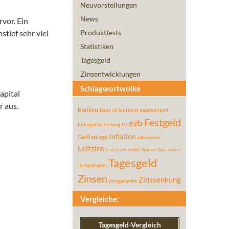
Neuvorstellungen
News
vor. Ein
tief sehr viel
Produkttests
Statistiken
Tagesgeld
Zinsentwicklungen
Schlagwortwolke
apital
r aus.
Banken
Bank of Scotland
deutschland
Festgeld
ezb
Einlagensicherung
EU
Inflation
Geldanlage
inflationsrate
Leitzins
Leitzinsen
Sparen
Sparzinsen
rendite
Tagesgeld
startguthaben
Zinsen
Zinssenkung
zinsgarantie
Vergleiche:
Tagesgeld-Vergleich