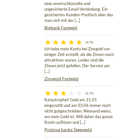
eine unverschlüsselte und
ungesicherte Email-Verbindung. Ein
gesichertes Kunden-Postfach über das
man sich mit der [...]
Bigbank Festgeld
(4,75)
Ich habe mein Konto bei Zinsgold vor
einiger Zeit erstellt, als die Zinsen noch
attraktiver waren. Leider sind die
Zinsen jetzt gefallen. Der Service am
[...]
Zinsgold Festgeld
(2,75)
Katastrophal! Geld am 31.05
eingezahlt und am 03.06 immer noch
nicht gutgeschrieben. Niemand weiss,
wo mein Geld ist. Will daher das ganze
Konto auflösen und [...]
Postova banka Tagesgeld