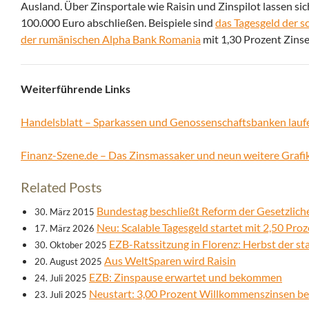
Ausland. Über Zinsportale wie Raisin und Zinspilot lassen si
100.000 Euro abschließen. Beispiele sind
das Tagesgeld der 
der rumänischen Alpha Bank Romania
mit 1,30 Prozent Zinse
Weiterführende Links
Handelsblatt – Sparkassen und Genossenschaftsbanken lau
Finanz-Szene.de – Das Zinsmassaker und neun weitere Grafi
Related Posts
Bundestag beschließt Reform der Gesetzlich
30. März 2015
Neu: Scalable Tagesgeld startet mit 2,50 Pro
17. März 2026
EZB-Ratssitzung in Florenz: Herbst der sta
30. Oktober 2025
Aus WeltSparen wird Raisin
20. August 2025
EZB: Zinspause erwartet und bekommen
24. Juli 2025
Neustart: 3,00 Prozent Willkommenszinsen bei
23. Juli 2025