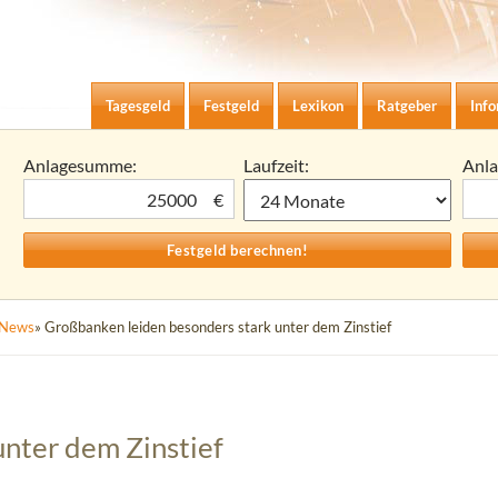
Zum Inhalt springen
agesgeld-Zinsen berechnen
Tagesgeld
Festgeld
Lexikon
Ratgeber
Inf
Anlagesumme:
Laufzeit:
Anl
€
News
» Großbanken leiden besonders stark unter dem Zinstief
nter dem Zinstief