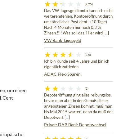
(2,25)
Das VW Tagesgeldkonto kann ich nicht
weiteremfehlen. Kontoeröffnung durch
umständliches Postident . (10 Tage)
Nach 4 Monaten nur noch 0,3 %
Zinsen.!!!! Was soll das. Hier wird [...]
VW Bank Tagesgeld
(3,5)
Ich bin Kunde seit 4 Jahre und bin ich
eigentlich zufrieden.
ADAC Flex-Sparen
(2)
en, um einen
Depoteröffnung ging alles reibungslos,
1 Cent
bevor man aber in den Genuß dieser
angebotenen Zinsen kommt, muß man
bis Mai 2015 warten, denn da muß der
Depotwert [...]
Privat: DAB Bank Depotwechsel
 europäische