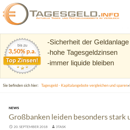
Suchen
Tagesgeld.info – Tagesgeldkonten vergleichen und T
Sicherheit der Geldanlage
3,50% p.a.
hohe Tagesgeldzinsen
immer liquide bleiben
Sie befinden sich hier:
Tagesgeld - Kapitalangebote vergleichen und sparen
»
NEWS
Großbanken leiden besonders stark u
20. SEPTEMBER 2018
3TASK