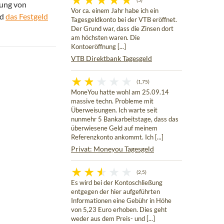
(5)
rung von
Vor ca. einem Jahr habe ich ein
nd
das Festgeld
Tagesgeldkonto bei der VTB eröffnet.
Der Grund war, dass die Zinsen dort
am höchsten waren. Die
Kontoeröffnung [...]
VTB Direktbank Tagesgeld
(1,75)
MoneYou hatte wohl am 25.09.14
massive techn. Probleme mit
Überweisungen. Ich warte seit
nunmehr 5 Bankarbeitstage, dass das
überwiesene Geld auf meinem
Referenzkonto ankommt. Ich [...]
Privat: Moneyou Tagesgeld
(2,5)
Es wird bei der Kontoschließung
entgegen der hier aufgeführten
Informationen eine Gebühr in Höhe
von 5,23 Euro erhoben. Dies geht
weder aus dem Preis- und [...]