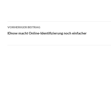
Beitrags-
VORHERIGER BEITRAG
Navigation
IDnow macht Online-Identifizierung noch einfacher