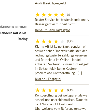
Audi Bank Tagesgeld
(5)
Bester Service bei besten Konditionen.
Besser geht es zur Zeit nicht!
NÄCHSTER BEITRAG
Renault Bank Tagesgeld
s Ländern mit AAA-
Rating
(3,75)
Klarna AB ist keine Bank, sondern ein
schwedischer Finanzdienstleister, der
rechnungsbasierte Zahlungslösungen
und Ratenkauf im Online-Handel
anbietet. Vorteile: - Zinsen für Festgeld
im Spitzenfeld - keine Kosten -
problemlose Kontoeröffnung - [...]
Klarna+ Festgeld
(4,75)
Kontoeröffnung bei weltsparen.de war
schnell und unproblematisch. Dauerte
ca. 1 Woche inkl. PostIdent.
Überweisung vom Referenzkonto war