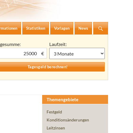
ormationen
Statistiken
Vorlagen
News
agesumme:
Laufzeit:
€
Themengebiete
Festgeld
Konditionsänderungen
Leitzinsen