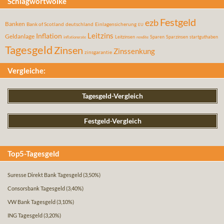
Schlagwortwolke
Festgeld
ezb
Banken
Bank of Scotland
deutschland
Einlagensicherung
EU
Leitzins
Inflation
Geldanlage
Leitzinsen
Sparen
Sparzinsen
startguthaben
inflationsrate
rendite
Tagesgeld
Zinsen
Zinssenkung
zinsgarantie
Vergleiche:
Tagesgeld-Vergleich
Festgeld-Vergleich
Top5-Tagesgeld
Suresse Direkt Bank Tagesgeld
(3,50%)
Consorsbank Tagesgeld
(3,40%)
VW Bank Tagesgeld
(3,10%)
ING Tagesgeld
(3,20%)