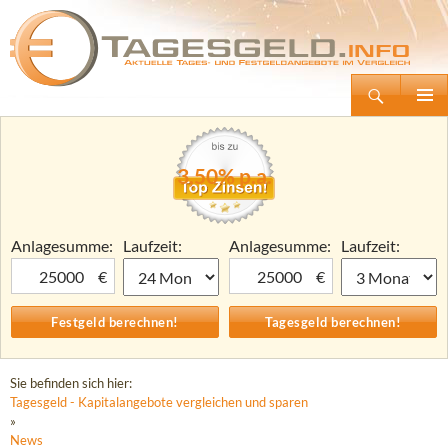
Suchen
Tagesgeld.info – Tagesgeldkonten vergleichen und Tagesgeld-Zinsen berechnen
Zum
Primäre
Inhalt
Menü
springen
3,50% p.a.
Anlagesumme:
Laufzeit:
Anlagesumme:
Laufzeit:
€
€
Sie befinden sich hier:
Tagesgeld - Kapitalangebote vergleichen und sparen
»
News