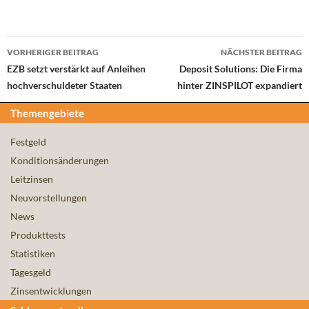
Beitrags-
VORHERIGER BEITRAG
NÄCHSTER BEITRAG
Navigation
EZB setzt verstärkt auf Anleihen
Deposit Solutions: Die Firma
hochverschuldeter Staaten
hinter ZINSPILOT expandiert
Themengebiete
Festgeld
Konditionsänderungen
Leitzinsen
Neuvorstellungen
News
Produkttests
Statistiken
Tagesgeld
Zinsentwicklungen