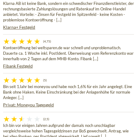
Klarna AB ist keine Bank, sondern ein schwedischer Finanzdienstleister, der
rechnungsbasierte Zahlungslösungen und Ratenkauf im Online-Handel
anbietet. Vorteile: - Zinsen für Festgeld im Spitzenfeld - keine Kosten -
problemlose Kontoeröffnung - [...]
Klarna+ Festgeld
(4,75)
Kontoeröffnung bei weltsparen.de war schnell und unproblematisch.
Dauerte ca. 1 Woche inkl. PostIdent. Überweisung vom Referenzkonto war
innerhalb von 2 Tagen auf dem MHB-Konto. Fibank [...]
Fibank Festgeld
(5)
Bin seit 1Jahr bei moneyou und habe noch 1,6% für ein Jahr angelegt. Eine
Bank ohne Haken. Keine Einschränkung bei der Anlagenhöhe für normale
Anleger. [...]
Privat: Moneyou Tagesgeld
(2,5)
Ich bin vor einigen Jahren aufgrund der damals noch unschlagbar
vergleichsweise hohen Tagesgeldzinsen zur BoS gewechselt. Antrag, wie
bei allen Banken, per PostIdent abgewickelt. Lief soweit [...]