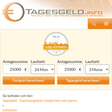
Suchen
Tagesgeld.info – Tagesgeldkonten vergleichen und Tagesgeld-Zinsen berechnen
Zum
Primäre
Inhalt
Menü
springen
3,50% p.a.
Anlagesumme:
Laufzeit:
Anlagesumme:
Laufzeit:
€
€
Sie befinden sich hier:
Tagesgeld - Kapitalangebote vergleichen und sparen
»
Leitzinsen