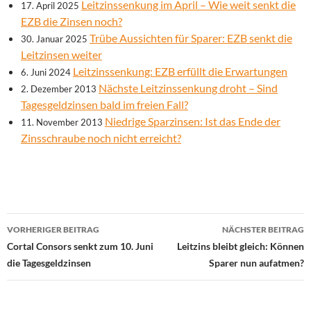
Leitzinssenkung im April – Wie weit senkt die
17. April 2025
EZB die Zinsen noch?
Trübe Aussichten für Sparer: EZB senkt die
30. Januar 2025
Leitzinsen weiter
Leitzinssenkung: EZB erfüllt die Erwartungen
6. Juni 2024
Nächste Leitzinssenkung droht – Sind
2. Dezember 2013
Tagesgeldzinsen bald im freien Fall?
Niedrige Sparzinsen: Ist das Ende der
11. November 2013
Zinsschraube noch nicht erreicht?
Beitrags-
VORHERIGER BEITRAG
NÄCHSTER BEITRAG
Navigation
Cortal Consors senkt zum 10. Juni
Leitzins bleibt gleich: Können
die Tagesgeldzinsen
Sparer nun aufatmen?