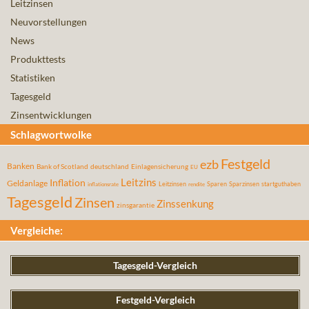
Leitzinsen
Neuvorstellungen
News
Produkttests
Statistiken
Tagesgeld
Zinsentwicklungen
Schlagwortwolke
Festgeld
ezb
Banken
Bank of Scotland
deutschland
Einlagensicherung
EU
Leitzins
Inflation
Geldanlage
Leitzinsen
Sparen
Sparzinsen
startguthaben
inflationsrate
rendite
Tagesgeld
Zinsen
Zinssenkung
zinsgarantie
Vergleiche:
Tagesgeld-Vergleich
Festgeld-Vergleich