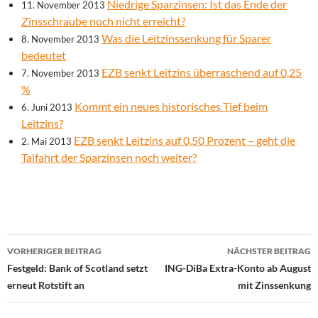
Niedrige Sparzinsen: Ist das Ende der
11. November 2013
Zinsschraube noch nicht erreicht?
Was die Leitzinssenkung für Sparer
8. November 2013
bedeutet
EZB senkt Leitzins überraschend auf 0,25
7. November 2013
%
Kommt ein neues historisches Tief beim
6. Juni 2013
Leitzins?
EZB senkt Leitzins auf 0,50 Prozent – geht die
2. Mai 2013
Talfahrt der Sparzinsen noch weiter?
Beitrags-
VORHERIGER BEITRAG
NÄCHSTER BEITRAG
Navigation
Festgeld: Bank of Scotland setzt
ING-DiBa Extra-Konto ab August
erneut Rotstift an
mit Zinssenkung