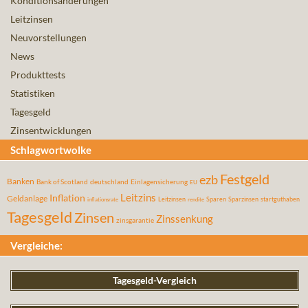
Konditionsänderungen
Leitzinsen
Neuvorstellungen
News
Produkttests
Statistiken
Tagesgeld
Zinsentwicklungen
Schlagwortwolke
Festgeld
ezb
Banken
Bank of Scotland
deutschland
Einlagensicherung
EU
Leitzins
Inflation
Geldanlage
Leitzinsen
Sparen
Sparzinsen
startguthaben
inflationsrate
rendite
Tagesgeld
Zinsen
Zinssenkung
zinsgarantie
Vergleiche:
Tagesgeld-Vergleich