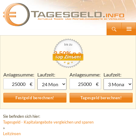
Suchen
Tagesgeld.info – Tagesgeldkonten vergleichen und Tagesgeld-Zinsen berechnen
Zum
Primäre
Inhalt
Menü
springen
3,50% p.a.
Anlagesumme:
Laufzeit:
Anlagesumme:
Laufzeit:
€
€
Sie befinden sich hier:
Tagesgeld - Kapitalangebote vergleichen und sparen
»
Leitzinsen