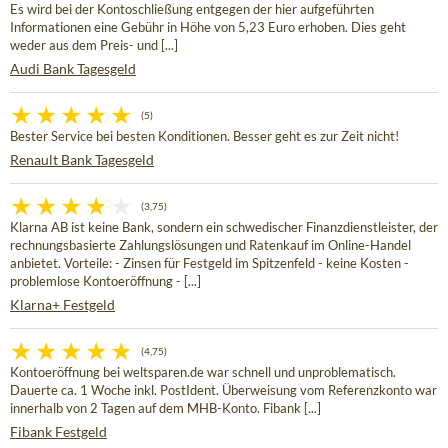
Es wird bei der Kontoschließung entgegen der hier aufgeführten
Informationen eine Gebühr in Höhe von 5,23 Euro erhoben. Dies geht
weder aus dem Preis- und [...]
Audi Bank Tagesgeld
(5)
Bester Service bei besten Konditionen. Besser geht es zur Zeit nicht!
Renault Bank Tagesgeld
(3,75)
Klarna AB ist keine Bank, sondern ein schwedischer Finanzdienstleister, der
rechnungsbasierte Zahlungslösungen und Ratenkauf im Online-Handel
anbietet. Vorteile: - Zinsen für Festgeld im Spitzenfeld - keine Kosten -
problemlose Kontoeröffnung - [...]
Klarna+ Festgeld
(4,75)
Kontoeröffnung bei weltsparen.de war schnell und unproblematisch.
Dauerte ca. 1 Woche inkl. PostIdent. Überweisung vom Referenzkonto war
innerhalb von 2 Tagen auf dem MHB-Konto. Fibank [...]
Fibank Festgeld