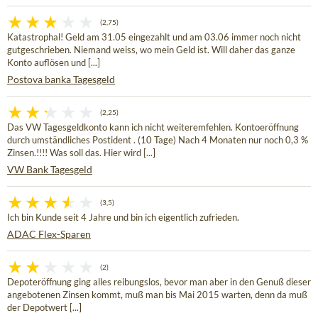
(2,75)
Katastrophal! Geld am 31.05 eingezahlt und am 03.06 immer noch nicht
gutgeschrieben. Niemand weiss, wo mein Geld ist. Will daher das ganze
Konto auflösen und [...]
Postova banka Tagesgeld
(2,25)
Das VW Tagesgeldkonto kann ich nicht weiteremfehlen. Kontoeröffnung
durch umständliches Postident . (10 Tage) Nach 4 Monaten nur noch 0,3 %
Zinsen.!!!! Was soll das. Hier wird [...]
VW Bank Tagesgeld
(3,5)
Ich bin Kunde seit 4 Jahre und bin ich eigentlich zufrieden.
ADAC Flex-Sparen
(2)
Depoteröffnung ging alles reibungslos, bevor man aber in den Genuß dieser
angebotenen Zinsen kommt, muß man bis Mai 2015 warten, denn da muß
der Depotwert [...]