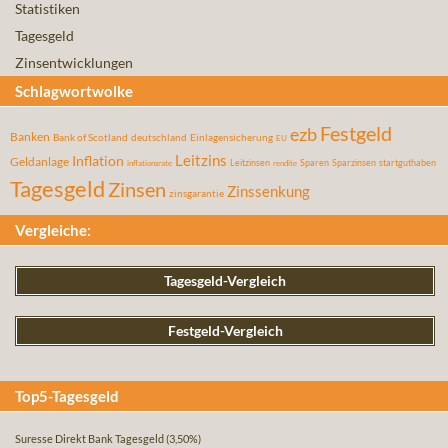
Statistiken
Tagesgeld
Zinsentwicklungen
Schlagwortwolke
Festgeld
ezb
Banken
Bank of Scotland
deutschland
Einlagensicherung
EU
Leitzins
Inflation
Geldanlage
Leitzinsen
Sparen
Sparzinsen
startguthaben
inflationsrate
rendite
Tagesgeld
Zinsen
Zinssenkung
zinsgarantie
Vergleiche:
Tagesgeld-Vergleich
Festgeld-Vergleich
Top5-Tagesgeld
Suresse Direkt Bank Tagesgeld
(3,50%)