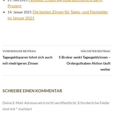
29. Juni 2023
Prozent
Die besten Zinsen für Tages- und Festgelder
14. Januar 2021
im Januar 2021
Beitrags-
VORHERIGER BEITRAG
NÄCHSTER BEITRAG
Navigation
Tagesgeldsparen lohnt sich auch
S Broker senkt Tagesgeldzinsen –
mit niedrigeren Zinsen
Orderguthaben Aktion läuft
weiter
SCHREIBE EINEN KOMMENTAR
Deine E-Mail-Adresse wird nicht veröffentlicht.
Erforderliche Felder
sind mit
*
markiert