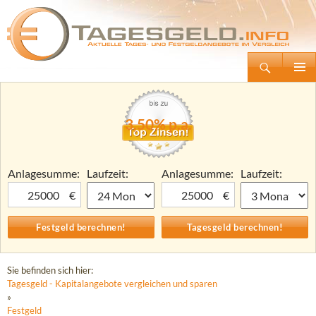
Suchen
Tagesgeld.info – Tagesgeldkonten vergleichen und Tagesgeld-Zinsen berechnen
Zum
Primäre
Inhalt
Menü
springen
3,50% p.a.
Anlagesumme:
Laufzeit:
Anlagesumme:
Laufzeit:
€
€
Sie befinden sich hier:
Tagesgeld - Kapitalangebote vergleichen und sparen
»
Festgeld