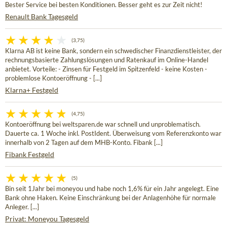
Bester Service bei besten Konditionen. Besser geht es zur Zeit nicht!
Renault Bank Tagesgeld
(3,75)
Klarna AB ist keine Bank, sondern ein schwedischer Finanzdienstleister, der
rechnungsbasierte Zahlungslösungen und Ratenkauf im Online-Handel
anbietet. Vorteile: - Zinsen für Festgeld im Spitzenfeld - keine Kosten -
problemlose Kontoeröffnung - [...]
Klarna+ Festgeld
(4,75)
Kontoeröffnung bei weltsparen.de war schnell und unproblematisch.
Dauerte ca. 1 Woche inkl. PostIdent. Überweisung vom Referenzkonto war
innerhalb von 2 Tagen auf dem MHB-Konto. Fibank [...]
Fibank Festgeld
(5)
Bin seit 1Jahr bei moneyou und habe noch 1,6% für ein Jahr angelegt. Eine
Bank ohne Haken. Keine Einschränkung bei der Anlagenhöhe für normale
Anleger. [...]
Privat: Moneyou Tagesgeld