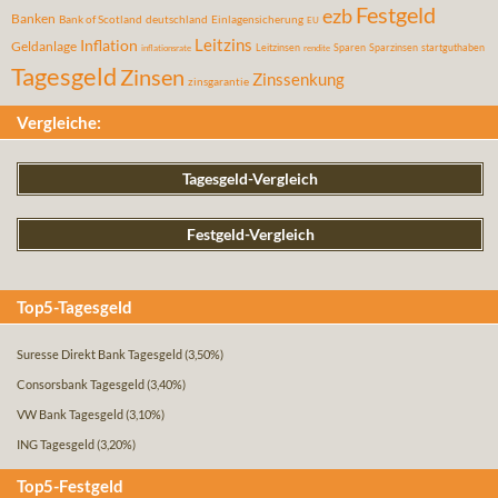
Festgeld
ezb
Banken
Bank of Scotland
deutschland
Einlagensicherung
EU
Leitzins
Inflation
Geldanlage
Leitzinsen
Sparen
Sparzinsen
startguthaben
inflationsrate
rendite
Tagesgeld
Zinsen
Zinssenkung
zinsgarantie
Vergleiche:
Tagesgeld-Vergleich
Festgeld-Vergleich
Top5-Tagesgeld
Suresse Direkt Bank Tagesgeld
(3,50%)
Consorsbank Tagesgeld
(3,40%)
VW Bank Tagesgeld
(3,10%)
ING Tagesgeld
(3,20%)
Top5-Festgeld