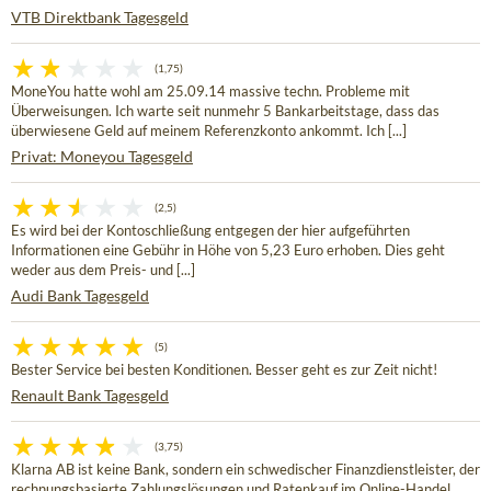
VTB Direktbank Tagesgeld
(1,75)
MoneYou hatte wohl am 25.09.14 massive techn. Probleme mit
Überweisungen. Ich warte seit nunmehr 5 Bankarbeitstage, dass das
überwiesene Geld auf meinem Referenzkonto ankommt. Ich [...]
Privat: Moneyou Tagesgeld
(2,5)
Es wird bei der Kontoschließung entgegen der hier aufgeführten
Informationen eine Gebühr in Höhe von 5,23 Euro erhoben. Dies geht
weder aus dem Preis- und [...]
Audi Bank Tagesgeld
(5)
Bester Service bei besten Konditionen. Besser geht es zur Zeit nicht!
Renault Bank Tagesgeld
(3,75)
Klarna AB ist keine Bank, sondern ein schwedischer Finanzdienstleister, der
rechnungsbasierte Zahlungslösungen und Ratenkauf im Online-Handel