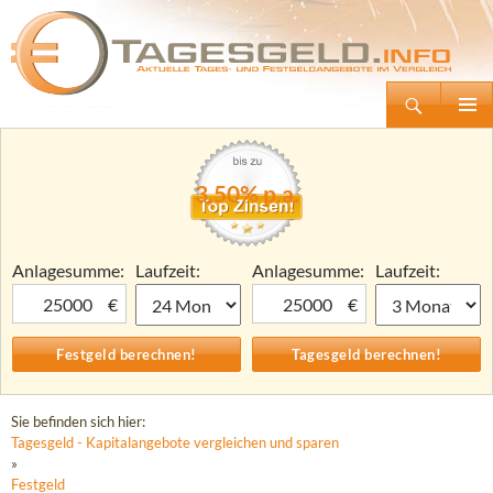
Suchen
Tagesgeld.info – Tagesgeldkonten vergleichen und Tagesgeld-Zinsen berechnen
Zum
Primäre
Inhalt
Menü
springen
3,50% p.a.
Anlagesumme:
Laufzeit:
Anlagesumme:
Laufzeit:
€
€
Sie befinden sich hier:
Tagesgeld - Kapitalangebote vergleichen und sparen
»
Festgeld