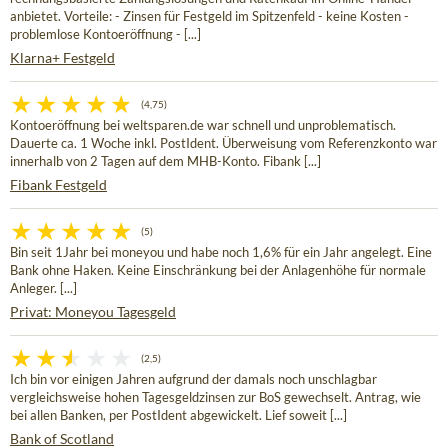
anbietet. Vorteile: - Zinsen für Festgeld im Spitzenfeld - keine Kosten -
problemlose Kontoeröffnung - [...]
Klarna+ Festgeld
(4,75)
Kontoeröffnung bei weltsparen.de war schnell und unproblematisch.
Dauerte ca. 1 Woche inkl. PostIdent. Überweisung vom Referenzkonto war
innerhalb von 2 Tagen auf dem MHB-Konto. Fibank [...]
Fibank Festgeld
(5)
Bin seit 1Jahr bei moneyou und habe noch 1,6% für ein Jahr angelegt. Eine
Bank ohne Haken. Keine Einschränkung bei der Anlagenhöhe für normale
Anleger. [...]
Privat: Moneyou Tagesgeld
(2,5)
Ich bin vor einigen Jahren aufgrund der damals noch unschlagbar
vergleichsweise hohen Tagesgeldzinsen zur BoS gewechselt. Antrag, wie
bei allen Banken, per PostIdent abgewickelt. Lief soweit [...]
Bank of Scotland