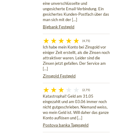
eine unverschlüsselte und
ungesicherte Email-Verbindung. Ein
gesichertes Kunden-Postfach über das
man sich mit der [...]
Bigbank Festgeld
(4,75)
Ich habe mein Konto bei Zinsgold vor
einiger Zeit erstellt, als die Zinsen noch
attraktiver waren. Leider sind die
Zinsen jetzt gefallen. Der Service am
[...]
Zinsgold Festgeld
(2,75)
Katastrophal! Geld am 31.05
eingezahlt und am 03.06 immer noch
nicht gutgeschrieben. Niemand weiss,
wo mein Geld ist. Will daher das ganze
Konto auflösen und [...]
Postova banka Tagesgeld