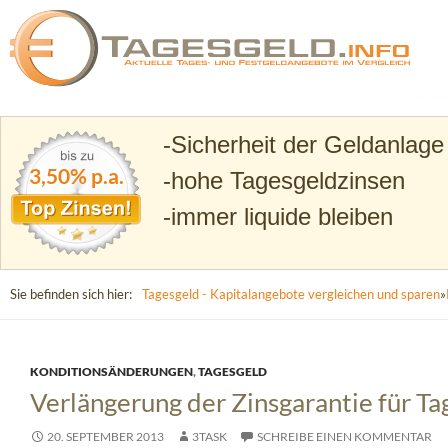
Suchen
Tagesgeld.info – Tagesgeldkonten vergleichen und T
Sicherheit der Geldanlage
3,50% p.a.
hohe Tagesgeldzinsen
immer liquide bleiben
Sie befinden sich hier:
Tagesgeld - Kapitalangebote vergleichen und sparen
»
KONDITIONSÄNDERUNGEN
,
TAGESGELD
Verlängerung der Zinsgarantie für T
20. SEPTEMBER 2013
3TASK
SCHREIBE EINEN KOMMENTAR