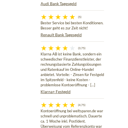
Audi Bank Tagesgeld
(5)
Bester Service bei besten Konditionen.
Besser geht es zur Zeit nicht!
Renault Bank Tagesgeld
(3,75)
Klarna AB ist keine Bank, sondern ein
schwedischer Finanzdienstleister, der
rechnungsbasierte Zahlungslösungen
und Ratenkauf im Online-Handel
anbietet. Vorteile: - Zinsen für Festgeld
im Spitzenfeld - keine Kosten -
problemlose Kontoeröffnung - [...]
Klarna+ Festgeld
(4,75)
Kontoeröffnung bei weltsparen.de war
schnell und unproblematisch. Dauerte
ca. 1 Woche inkl. PostIdent.
Überweisung vom Referenzkonto war