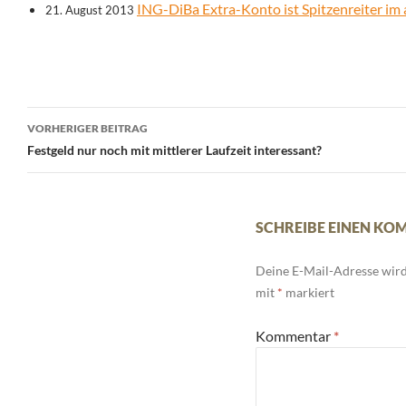
ING-DiBa Extra-Konto ist Spitzenreiter im 
21. August 2013
Beitrags-
VORHERIGER BEITRAG
Navigation
Festgeld nur noch mit mittlerer Laufzeit interessant?
SCHREIBE EINEN K
Deine E-Mail-Adresse wird 
mit
*
markiert
Kommentar
*