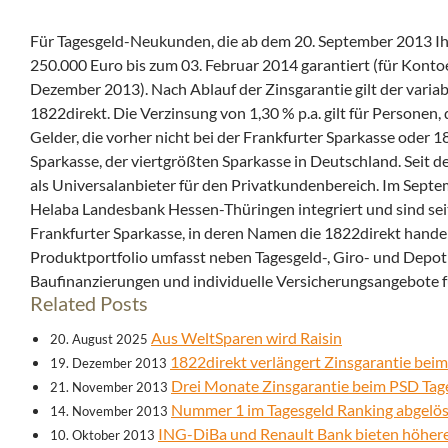
Für Tagesgeld-Neukunden, die ab dem 20. September 2013 Ih
250.000 Euro bis zum 03. Februar 2014 garantiert (für Konto
Dezember 2013).
Nach Ablauf der Zinsgarantie gilt der varia
1822direkt. Die Verzinsung von 1,30 % p.a. gilt für Personen,
Gelder, die vorher nicht bei der Frankfurter Sparkasse oder 
Sparkasse, der viertgrößten Sparkasse in Deutschland. Seit d
als Universalanbieter für den Privatkundenbereich. Im Septe
Helaba Landesbank Hessen-Thüringen integriert und sind seit
Frankfurter Sparkasse, in deren Namen die 1822direkt handelt
Produktportfolio umfasst neben Tagesgeld-, Giro- und Depo
Baufinanzierungen und individuelle Versicherungsangebote 
Related Posts
Aus WeltSparen wird Raisin
20. August 2025
1822direkt verlängert Zinsgarantie bei
19. Dezember 2013
Drei Monate Zinsgarantie beim PSD Ta
21. November 2013
Nummer 1 im Tagesgeld Ranking abgelös
14. November 2013
ING-DiBa und Renault Bank bieten höheren
10. Oktober 2013