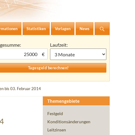
ormationen
Statistiken
Vorlagen
News
agesumme:
Laufzeit:
€
en bis 03. Februar 2014
Themengebiete
Festgeld
14
Konditionsänderungen
Leitzinsen