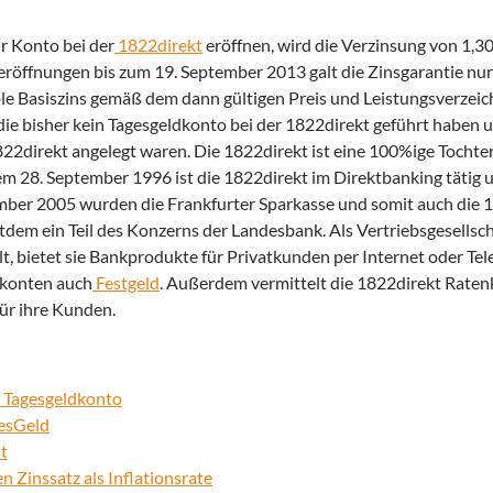
r Konto bei der
1822direkt
eröffnen, wird die Verzinsung von 1,30 
eröffnungen bis zum 19. September 2013 galt die Zinsgarantie nur
ble Basiszins gemäß dem dann gültigen Preis und Leistungsverzeic
 die bisher kein Tagesgeldkonto bei der 1822direkt geführt haben u
1822direkt angelegt waren. Die 1822direkt ist eine 100%ige Tochte
em 28. September 1996 ist die 1822direkt im Direktbanking tätig u
mber 2005 wurden die Frankfurter Sparkasse und somit auch die 1
dem ein Teil des Konzerns der Landesbank. Als Vertriebsgesellsch
, bietet sie Bankprodukte für Privatkunden per Internet oder Tel
tkonten auch
Festgeld
. Außerdem vermittelt die 1822direkt Ratenk
für ihre Kunden.
m Tagesgeldkonto
gesGeld
t
 Zinssatz als Inflationsrate