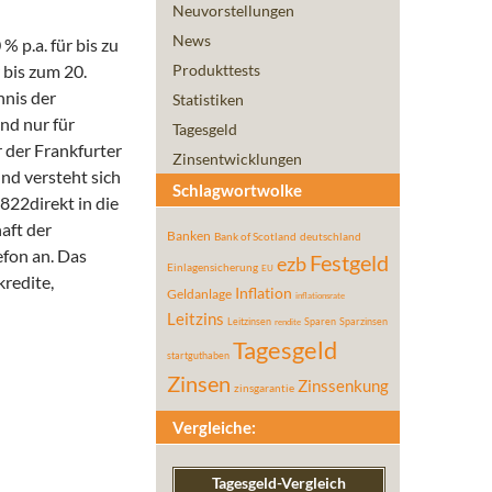
Neuvorstellungen
News
% p.a. für bis zu
 bis zum 20.
Produkttests
hnis der
Statistiken
nd nur für
Tagesgeld
r der Frankfurter
Zinsentwicklungen
nd versteht sich
Schlagwortwolke
822direkt in die
aft der
Banken
Bank of Scotland
deutschland
efon an. Das
Festgeld
ezb
Einlagensicherung
EU
redite,
Inflation
Geldanlage
inflationsrate
Leitzins
Leitzinsen
Sparen
Sparzinsen
rendite
Tagesgeld
startguthaben
Zinsen
Zinssenkung
zinsgarantie
Vergleiche:
Tagesgeld-Vergleich