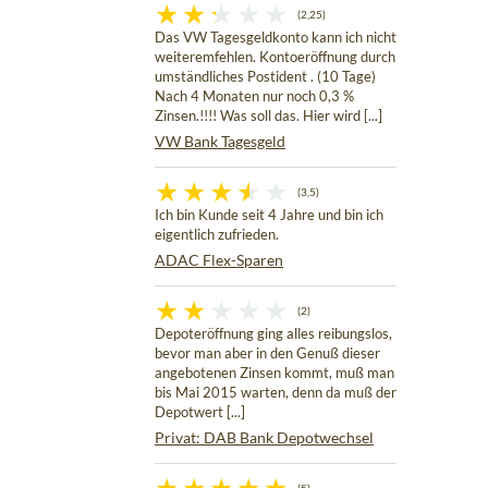
(2,25)
Das VW Tagesgeldkonto kann ich nicht
weiteremfehlen. Kontoeröffnung durch
umständliches Postident . (10 Tage)
Nach 4 Monaten nur noch 0,3 %
Zinsen.!!!! Was soll das. Hier wird [...]
VW Bank Tagesgeld
(3,5)
Ich bin Kunde seit 4 Jahre und bin ich
eigentlich zufrieden.
ADAC Flex-Sparen
(2)
Depoteröffnung ging alles reibungslos,
bevor man aber in den Genuß dieser
angebotenen Zinsen kommt, muß man
bis Mai 2015 warten, denn da muß der
Depotwert [...]
Privat: DAB Bank Depotwechsel