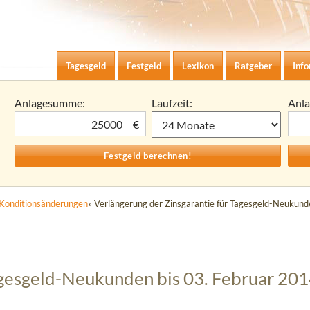
Zum Inhalt springen
agesgeld-Zinsen berechnen
Tagesgeld
Festgeld
Lexikon
Ratgeber
Inf
Anlagesumme:
Laufzeit:
Anl
€
Konditionsänderungen
» Verlängerung der Zinsgarantie für Tagesgeld-Neukund
agesgeld-Neukunden bis 03. Februar 20