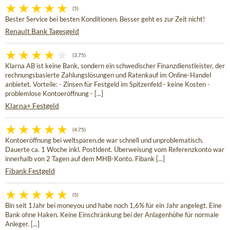
(5)
Bester Service bei besten Konditionen. Besser geht es zur Zeit nicht!
Renault Bank Tagesgeld
(3,75)
Klarna AB ist keine Bank, sondern ein schwedischer Finanzdienstleister, der
rechnungsbasierte Zahlungslösungen und Ratenkauf im Online-Handel
anbietet. Vorteile: - Zinsen für Festgeld im Spitzenfeld - keine Kosten -
problemlose Kontoeröffnung - [...]
Klarna+ Festgeld
(4,75)
Kontoeröffnung bei weltsparen.de war schnell und unproblematisch.
Dauerte ca. 1 Woche inkl. PostIdent. Überweisung vom Referenzkonto war
innerhalb von 2 Tagen auf dem MHB-Konto. Fibank [...]
Fibank Festgeld
(5)
Bin seit 1Jahr bei moneyou und habe noch 1,6% für ein Jahr angelegt. Eine
Bank ohne Haken. Keine Einschränkung bei der Anlagenhöhe für normale
Anleger. [...]