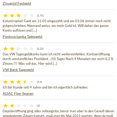
Zinsgold Festgeld
(2,75)
Katastrophal! Geld am 31.05 eingezahlt und am 03.06 immer noch nicht
gutgeschrieben. Niemand weiss, wo mein Geld ist. Will daher das ganze
Konto auflösen und [...]
Postova banka Tagesgeld
(2,25)
Das VW Tagesgeldkonto kann ich nicht weiteremfehlen. Kontoeröffnung
durch umständliches Postident . (10 Tage) Nach 4 Monaten nur noch 0,3 %
Zinsen.!!!! Was soll das. Hier wird [...]
VW Bank Tagesgeld
(3,5)
Ich bin Kunde seit 4 Jahre und bin ich eigentlich zufrieden.
ADAC Flex-Sparen
(2)
Depoteröffnung ging alles reibungslos, bevor man aber in den Genuß dieser
angebotenen Zinsen kommt, muß man bis Mai 2015 warten, denn da muß