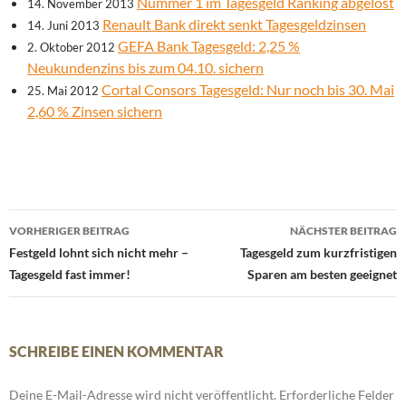
Nummer 1 im Tagesgeld Ranking abgelöst
14. November 2013
Renault Bank direkt senkt Tagesgeldzinsen
14. Juni 2013
GEFA Bank Tagesgeld: 2,25 %
2. Oktober 2012
Neukundenzins bis zum 04.10. sichern
Cortal Consors Tagesgeld: Nur noch bis 30. Mai
25. Mai 2012
2,60 % Zinsen sichern
Beitrags-
VORHERIGER BEITRAG
NÄCHSTER BEITRAG
Navigation
Festgeld lohnt sich nicht mehr –
Tagesgeld zum kurzfristigen
Tagesgeld fast immer!
Sparen am besten geeignet
SCHREIBE EINEN KOMMENTAR
Deine E-Mail-Adresse wird nicht veröffentlicht.
Erforderliche Felder