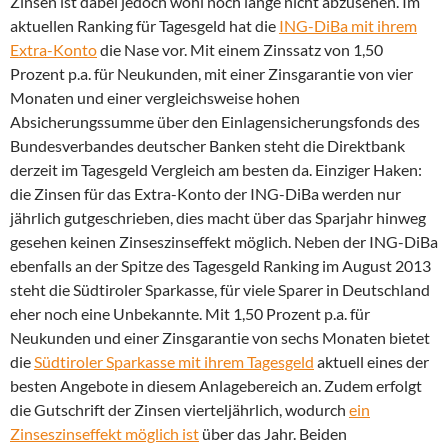
Zinsen ist dabei jedoch wohl noch lange nicht abzusehen. Im
aktuellen Ranking für Tagesgeld hat die
ING-DiBa mit ihrem
Extra-Konto
die Nase vor. Mit einem Zinssatz von 1,50
Prozent p.a. für Neukunden, mit einer Zinsgarantie von vier
Monaten und einer vergleichsweise hohen
Absicherungssumme über den Einlagensicherungsfonds des
Bundesverbandes deutscher Banken steht die Direktbank
derzeit im Tagesgeld Vergleich am besten da. Einziger Haken:
die Zinsen für das Extra-Konto der ING-DiBa werden nur
jährlich gutgeschrieben, dies macht über das Sparjahr hinweg
gesehen keinen Zinseszinseffekt möglich. Neben der ING-DiBa
ebenfalls an der Spitze des Tagesgeld Ranking im August 2013
steht die Südtiroler Sparkasse, für viele Sparer in Deutschland
eher noch eine Unbekannte. Mit 1,50 Prozent p.a. für
Neukunden und einer Zinsgarantie von sechs Monaten bietet
die
Südtiroler Sparkasse mit ihrem Tagesgeld
aktuell eines der
besten Angebote in diesem Anlagebereich an. Zudem erfolgt
die Gutschrift der Zinsen vierteljährlich, wodurch
ein
Zinseszinseffekt möglich ist
über das Jahr. Beiden