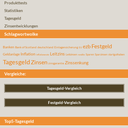
Produkttests
Statistiken
Tagesgeld
Zinsentwicklungen
Schlagwortwolke
Festgeld
ezb
Banken
Bank of Scotland
deutschland
Einlagensicherung
EU
Leitzins
Inflation
Geldanlage
Leitzinsen
Sparen
Sparzinsen
startguthaben
inflationsrate
rendite
Tagesgeld
Zinsen
Zinssenkung
zinsgarantie
Vergleiche:
Tagesgeld-Vergleich
Festgeld-Vergleich
Top5-Tagesgeld