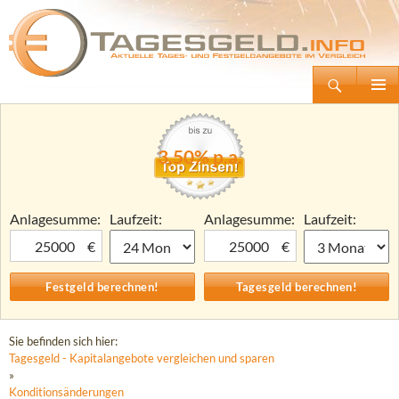
Suchen
Tagesgeld.info – Tagesgeldkonten vergleichen und Tagesgeld-Zinsen berechnen
Zum
Primäre
Inhalt
Menü
springen
3,50% p.a.
Anlagesumme:
Laufzeit:
Anlagesumme:
Laufzeit:
€
€
Sie befinden sich hier:
Tagesgeld - Kapitalangebote vergleichen und sparen
»
Konditionsänderungen