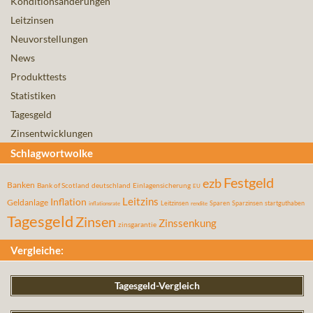
Konditionsänderungen
Leitzinsen
Neuvorstellungen
News
Produkttests
Statistiken
Tagesgeld
Zinsentwicklungen
Schlagwortwolke
Festgeld
ezb
Banken
Bank of Scotland
deutschland
Einlagensicherung
EU
Leitzins
Inflation
Geldanlage
Leitzinsen
Sparen
Sparzinsen
startguthaben
inflationsrate
rendite
Tagesgeld
Zinsen
Zinssenkung
zinsgarantie
Vergleiche:
Tagesgeld-Vergleich