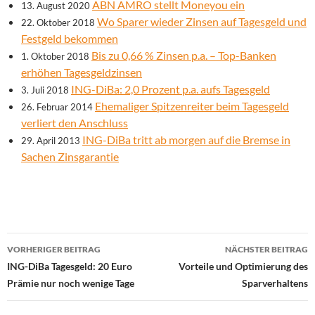
ABN AMRO stellt Moneyou ein
13. August 2020
Wo Sparer wieder Zinsen auf Tagesgeld und
22. Oktober 2018
Festgeld bekommen
Bis zu 0,66 % Zinsen p.a. – Top-Banken
1. Oktober 2018
erhöhen Tagesgeldzinsen
ING-DiBa: 2,0 Prozent p.a. aufs Tagesgeld
3. Juli 2018
Ehemaliger Spitzenreiter beim Tagesgeld
26. Februar 2014
verliert den Anschluss
ING-DiBa tritt ab morgen auf die Bremse in
29. April 2013
Sachen Zinsgarantie
Beitrags-
VORHERIGER BEITRAG
NÄCHSTER BEITRAG
Navigation
ING-DiBa Tagesgeld: 20 Euro
Vorteile und Optimierung des
Prämie nur noch wenige Tage
Sparverhaltens