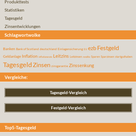
Produkttests
Statistiken
Tagesgeld
Zinsentwicklungen
Schlagwortwolke
Festgeld
ezb
Banken
Bank of Scotland
deutschland
Einlagensicherung
EU
Leitzins
Inflation
Geldanlage
Leitzinsen
Sparen
Sparzinsen
startguthaben
inflationsrate
rendite
Tagesgeld
Zinsen
Zinssenkung
zinsgarantie
Vergleiche:
Tagesgeld-Vergleich
Festgeld-Vergleich
Top5-Tagesgeld