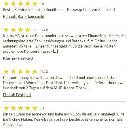
(5)
Bester Service bei besten Konditionen. Besser geht es zur Zeit nicht!
Renault Bank Tagesgeld
(3,75)
Klarna AB ist keine Bank, sondern ein schwedischer Finanzdienstleister, der
rechnungsbasierte Zahlungslösungen und Ratenkauf im Online-Handel
anbietet. Vorteile: - Zinsen für Festgeld im Spitzenfeld - keine Kosten -
problemlose Kontoeröffnung - [...]
Klarna+ Festgeld
(4,75)
Kontoeröffnung bei weltsparen.de war schnell und unproblematisch.
Dauerte ca. 1 Woche inkl. PostIdent. Überweisung vom Referenzkonto war
innerhalb von 2 Tagen auf dem MHB-Konto. Fibank [...]
Fibank Festgeld
(5)
Bin seit 1Jahr bei moneyou und habe noch 1,6% für ein Jahr angelegt. Eine
Bank ohne Haken. Keine Einschränkung bei der Anlagenhöhe für normale
Anleger. [...]