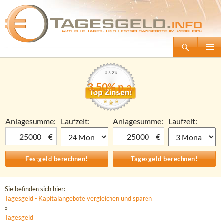
Suchen
Tagesgeld.info – Tagesgeldkonten vergleichen und Tagesgeld-Zinsen berechnen
Zum
Primäre
Inhalt
Menü
springen
3,50% p.a.
Anlagesumme:
Laufzeit:
Anlagesumme:
Laufzeit:
€
€
Sie befinden sich hier:
Tagesgeld - Kapitalangebote vergleichen und sparen
»
Tagesgeld