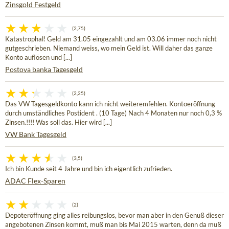
Zinsgold Festgeld
(2,75)
Katastrophal! Geld am 31.05 eingezahlt und am 03.06 immer noch nicht
gutgeschrieben. Niemand weiss, wo mein Geld ist. Will daher das ganze
Konto auflösen und [...]
Postova banka Tagesgeld
(2,25)
Das VW Tagesgeldkonto kann ich nicht weiteremfehlen. Kontoeröffnung
durch umständliches Postident . (10 Tage) Nach 4 Monaten nur noch 0,3 %
Zinsen.!!!! Was soll das. Hier wird [...]
VW Bank Tagesgeld
(3,5)
Ich bin Kunde seit 4 Jahre und bin ich eigentlich zufrieden.
ADAC Flex-Sparen
(2)
Depoteröffnung ging alles reibungslos, bevor man aber in den Genuß dieser
angebotenen Zinsen kommt, muß man bis Mai 2015 warten, denn da muß