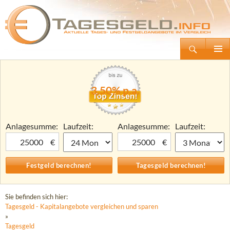
Suchen
Tagesgeld.info – Tagesgeldkonten vergleichen und Tagesgeld-Zinsen berechnen
Zum
Primäre
Inhalt
Menü
springen
3,50% p.a.
Anlagesumme:
Laufzeit:
Anlagesumme:
Laufzeit:
€
€
Sie befinden sich hier:
Tagesgeld - Kapitalangebote vergleichen und sparen
»
Tagesgeld