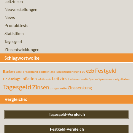
Leitzinsen
Neuvorstellungen
News
Produkttests
Statistiken
Tagesgeld
Zinsentwicklungen
Schlagwortwolke
Festgeld
ezb
Banken
Bank of Scotland
deutschland
Einlagensicherung
EU
Leitzins
Inflation
Geldanlage
Leitzinsen
Sparen
Sparzinsen
startguthaben
inflationsrate
rendite
Tagesgeld
Zinsen
Zinssenkung
zinsgarantie
Vergleiche:
Tagesgeld-Vergleich
Festgeld-Vergleich