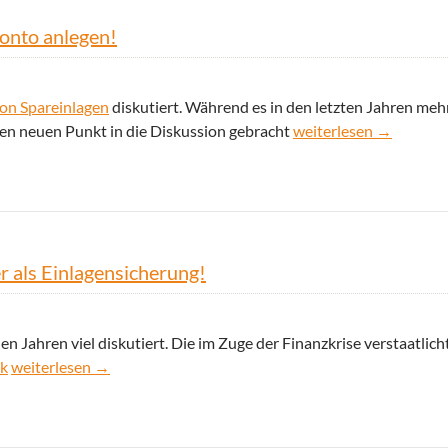
onto anlegen!
von Spareinlagen
diskutiert. Während es in den letzten Jahren meh
Hohe Summen nie auf e
nen neuen Punkt in die Diskussion gebracht
weiterlesen
→
r als Einlagensicherung!
 Jahren viel diskutiert. Die im Zuge der Finanzkrise verstaatlich
Auch beim Tagesgeld gilt: Anlagesumme nie höher als Einlagens
nk
weiterlesen
→