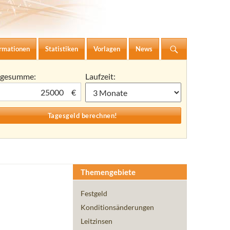
ormationen
Statistiken
Vorlagen
News
agesumme:
Laufzeit:
€
Themengebiete
Festgeld
Konditionsänderungen
Leitzinsen