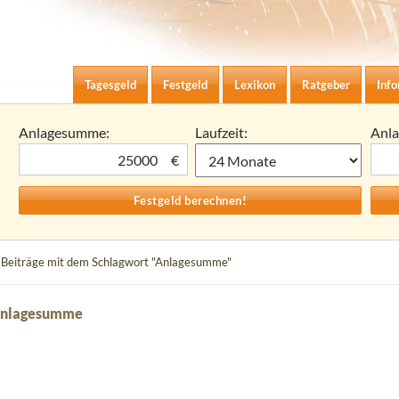
Zum Inhalt springen
agesgeld-Zinsen berechnen
Tagesgeld
Festgeld
Lexikon
Ratgeber
Inf
Anlagesumme:
Laufzeit:
Anl
€
 Beiträge mit dem Schlagwort "Anlagesumme"
 Anlagesumme