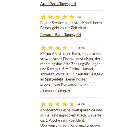
Audi Bank Tagesgeld
(5)
Bester Service bei besten Konditionen.
Besser geht es zur Zeit nicht!
Renault Bank Tagesgeld
(3,75)
Klarna AB ist keine Bank, sondern ein
schwedischer Finanzdienstleister, der
rechnungsbasierte Zahlungslösungen
und Ratenkauf im Online-Handel
anbietet. Vorteile: - Zinsen für Festgeld
im Spitzenfeld - keine Kosten -
problemlose Kontoeröffnung - [...]
Klarna+ Festgeld
(4,75)
Kontoeröffnung bei weltsparen.de war
schnell und unproblematisch. Dauerte
ca. 1 Woche inkl. PostIdent.
Überweisung vom Referenzkonto war