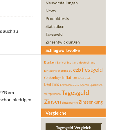
Neuvorstellungen
News
Produkttests
Statistiken
s auch zu
Tagesgeld
ch
Zinsentwicklungen
Schlagwortwolke
Banken
Bank of Scotland
deutschland
Festgeld
ezb
Einlagensicherung
EU
Inflation
Geldanlage
inflationsrate
Leitzins
Leitzinsen
Sparen
Sparzinsen
rendite
Tagesgeld
 EZB am
startguthaben
 schon niedrigen
Zinsen
Zinssenkung
zinsgarantie
eiter
Vergleiche:
Tagesgeld-Vergleich