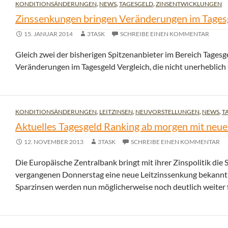
KONDITIONSÄNDERUNGEN
,
NEWS
,
TAGESGELD
,
ZINSENTWICKLUNGEN
Zinssenkungen bringen Veränderungen im Tagesg
15. JANUAR 2014
3TASK
SCHREIBE EINEN KOMMENTAR
Gleich zwei der bisherigen Spitzenanbieter im Bereich Tages
Veränderungen im Tagesgeld Vergleich, die nicht unerheblich 
KONDITIONSÄNDERUNGEN
,
LEITZINSEN
,
NEUVORSTELLUNGEN
,
NEWS
,
T
Aktuelles Tagesgeld Ranking ab morgen mit neue
12. NOVEMBER 2013
3TASK
SCHREIBE EINEN KOMMENTAR
Die Europäische Zentralbank bringt mit ihrer Zinspolitik di
vergangenen Donnerstag eine neue Leitzinssenkung bekannt
Sparzinsen werden nun möglicherweise noch deutlich weiter f