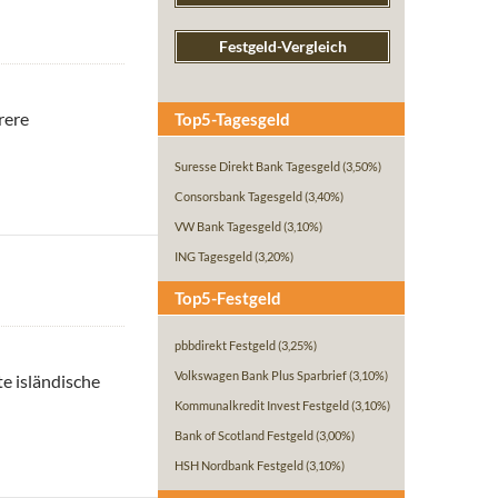
Festgeld-Vergleich
rere
Top5-Tagesgeld
inem einzigen Tagesgeldkonto anlegen!
Suresse Direkt Bank Tagesgeld
(3,50%)
Consorsbank Tagesgeld
(3,40%)
VW Bank Tagesgeld
(3,10%)
ING Tagesgeld
(3,20%)
Top5-Festgeld
pbbdirekt Festgeld
(3,25%)
Volkswagen Bank Plus Sparbrief
(3,10%)
te isländische
icherung!
Kommunalkredit Invest Festgeld
(3,10%)
Bank of Scotland Festgeld
(3,00%)
HSH Nordbank Festgeld
(3,10%)