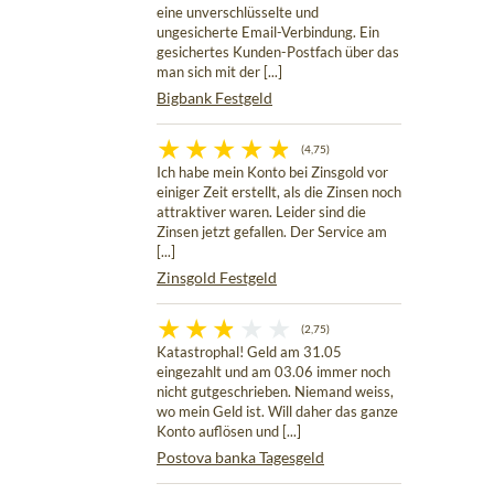
eine unverschlüsselte und
ungesicherte Email-Verbindung. Ein
gesichertes Kunden-Postfach über das
man sich mit der [...]
Bigbank Festgeld
(4,75)
Ich habe mein Konto bei Zinsgold vor
einiger Zeit erstellt, als die Zinsen noch
attraktiver waren. Leider sind die
Zinsen jetzt gefallen. Der Service am
[...]
Zinsgold Festgeld
(2,75)
Katastrophal! Geld am 31.05
eingezahlt und am 03.06 immer noch
nicht gutgeschrieben. Niemand weiss,
wo mein Geld ist. Will daher das ganze
Konto auflösen und [...]
Postova banka Tagesgeld