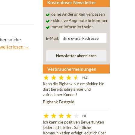
Kostenloser Newsletter
Keine Änderungen verpassen
Exklusive Angebote bekommen
Immer informiert sein:
E-Mail:
ber solche
Postbank Giro plus mit Tagesgeld: Vorsicht bei der Anlagesumme!
weiterlesen
→
Verbrauchermeinungen
(4,5)
Kann die Bigbank nur empfehlen bin
dort bereits jahrelanger und
zufriedener Kunde!!
Bigbank Festgeld
(4)
Ich kann die positiven Bewertungen
leider nicht teilen. Sämtliche
Kommunikation erfolgt lediglich über