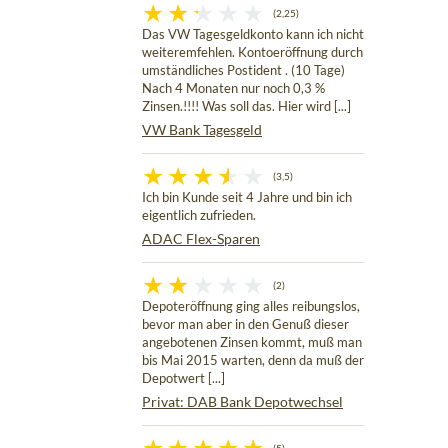
(2,25)
Das VW Tagesgeldkonto kann ich nicht
weiteremfehlen. Kontoeröffnung durch
umständliches Postident . (10 Tage)
Nach 4 Monaten nur noch 0,3 %
Zinsen.!!!! Was soll das. Hier wird [...]
VW Bank Tagesgeld
(3,5)
Ich bin Kunde seit 4 Jahre und bin ich
eigentlich zufrieden.
ADAC Flex-Sparen
(2)
Depoteröffnung ging alles reibungslos,
bevor man aber in den Genuß dieser
angebotenen Zinsen kommt, muß man
bis Mai 2015 warten, denn da muß der
Depotwert [...]
Privat: DAB Bank Depotwechsel