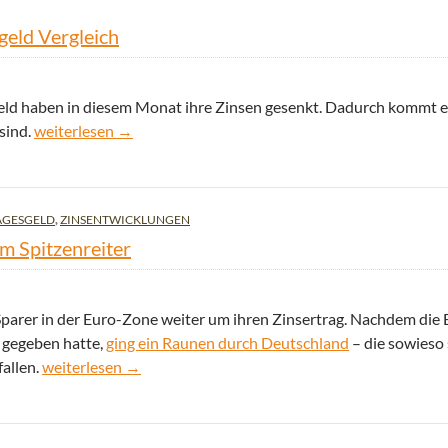
eld Vergleich
geld haben in diesem Monat ihre Zinsen gesenkt. Dadurch kommt e
Zinssenkungen bringen Veränderungen im Tagesgeld Verglei
sind.
weiterlesen
→
AGESGELD
,
ZINSENTWICKLUNGEN
m Spitzenreiter
e Sparer in der Euro-Zone weiter um ihren Zinsertrag. Nachdem die
 gegeben hatte,
ging ein Raunen durch Deutschland
– die sowieso
Aktuelles Tagesgeld Ranking ab morgen mit neuem Spitzenr
allen.
weiterlesen
→