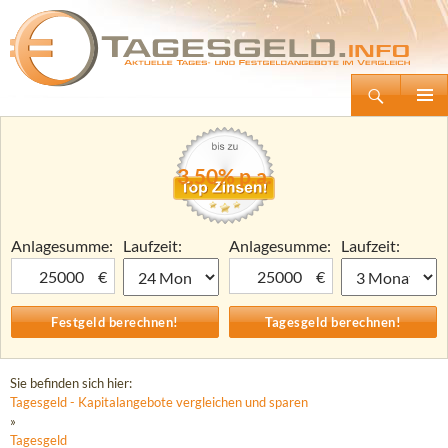
Suchen
Tagesgeld.info – Tagesgeldkonten vergleichen und Tagesgeld-Zinsen berechnen
Zum
Primäre
Inhalt
Menü
springen
3,50% p.a.
Anlagesumme:
Laufzeit:
Anlagesumme:
Laufzeit:
€
€
Sie befinden sich hier:
Tagesgeld - Kapitalangebote vergleichen und sparen
»
Tagesgeld