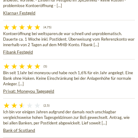
anbietet. Vorteile: - Zinsen für Festgeld im Spitzenfeld - keine Kosten -
problemlose Kontoeröffnung - [...]
Klarna+ Festgeld
(4,75)
Kontoeröffnung bei weltsparen.de war schnell und unproblematisch.
Dauerte ca. 1 Woche inkl. PostIdent. Überweisung vom Referenzkonto war
innerhalb von 2 Tagen auf dem MHB-Konto. Fibank [...]
Fibank Festgeld
(5)
Bin seit 1Jahr bei moneyou und habe noch 1,6% für ein Jahr angelegt. Eine
Bank ohne Haken. Keine Einschränkung bei der Anlagenhöhe für normale
Anleger. [...]
Privat: Moneyou Tagesgeld
(2,5)
Ich bin vor einigen Jahren aufgrund der damals noch unschlagbar
vergleichsweise hohen Tagesgeldzinsen zur BoS gewechselt. Antrag, wie
bei allen Banken, per PostIdent abgewickelt. Lief soweit [...]
Bank of Scotland