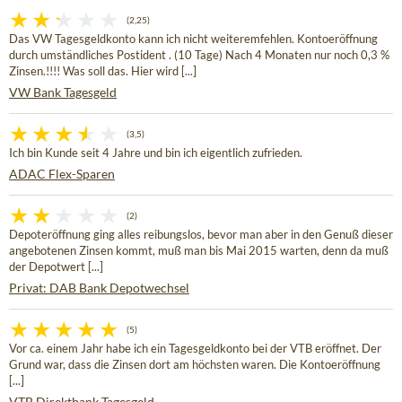
(2,25)
Das VW Tagesgeldkonto kann ich nicht weiteremfehlen. Kontoeröffnung
durch umständliches Postident . (10 Tage) Nach 4 Monaten nur noch 0,3 %
Zinsen.!!!! Was soll das. Hier wird [...]
VW Bank Tagesgeld
(3,5)
Ich bin Kunde seit 4 Jahre und bin ich eigentlich zufrieden.
ADAC Flex-Sparen
(2)
Depoteröffnung ging alles reibungslos, bevor man aber in den Genuß dieser
angebotenen Zinsen kommt, muß man bis Mai 2015 warten, denn da muß
der Depotwert [...]
Privat: DAB Bank Depotwechsel
(5)
Vor ca. einem Jahr habe ich ein Tagesgeldkonto bei der VTB eröffnet. Der
Grund war, dass die Zinsen dort am höchsten waren. Die Kontoeröffnung
[...]
VTB Direktbank Tagesgeld