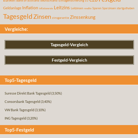
Banken
Bank of Scotland
deutschland
Einlagensicherung
EU
Leitzins
Inflation
Geldanlage
Leitzinsen
Sparen
Sparzinsen
startguthaben
inflationsrate
rendite
Tagesgeld
Zinsen
Zinssenkung
zinsgarantie
Vergleiche:
Tagesgeld-Vergleich
Festgeld-Vergleich
Top5-Tagesgeld
Suresse Direkt Bank Tagesgeld
(3,50%)
Consorsbank Tagesgeld
(3,40%)
VW Bank Tagesgeld
(3,10%)
ING Tagesgeld
(3,20%)
Top5-Festgeld