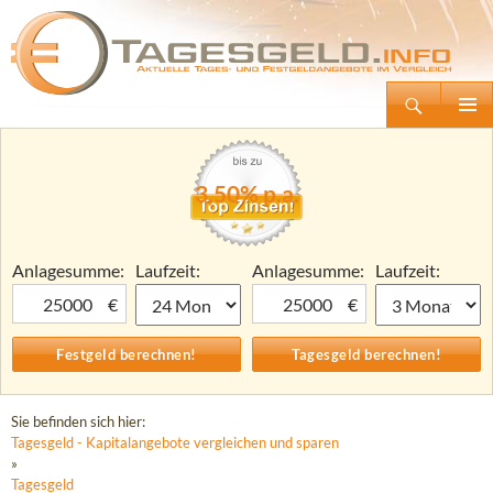
Suchen
Tagesgeld.info – Tagesgeldkonten vergleichen und Tagesgeld-Zinsen berechnen
Zum
Primäre
Inhalt
Menü
springen
3,50% p.a.
Anlagesumme:
Laufzeit:
Anlagesumme:
Laufzeit:
€
€
Sie befinden sich hier:
Tagesgeld - Kapitalangebote vergleichen und sparen
»
Tagesgeld