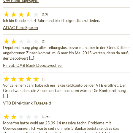
VW Bank Tagesgeld
(3,5)
Ich bin Kunde seit 4 Jahre und bin ich eigentlich zufrieden.
ADAC Flex-Sparen
(2)
Depoteröffnung ging alles reibungslos, bevor man aber in den Genuß dieser
angebotenen Zinsen kommt, muß man bis Mai 2015 warten, denn da muß
der Depotwert [...]
Privat: DAB Bank Depotwechsel
(5)
Vor ca. einem Jahr habe ich ein Tagesgeldkonto bei der VTB eröffnet. Der
Grund war, dass die Zinsen dort am höchsten waren. Die Kontoeröffnung
[...]
VTB Direktbank Tagesgeld
(1,75)
MoneYou hatte wohl am 25.09.14 massive techn. Probleme mit
Überweisungen. Ich warte seit nunmehr 5 Bankarbeitstage, dass das