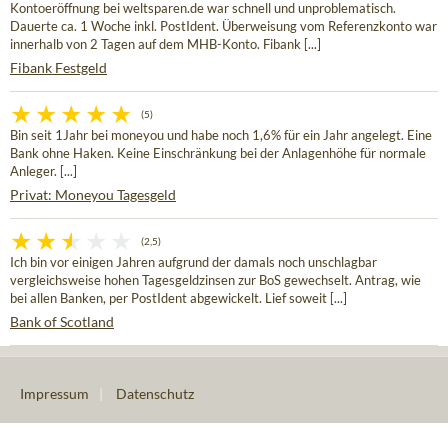
Kontoeröffnung bei weltsparen.de war schnell und unproblematisch.
Dauerte ca. 1 Woche inkl. PostIdent. Überweisung vom Referenzkonto war
innerhalb von 2 Tagen auf dem MHB-Konto. Fibank [...]
Fibank Festgeld
(5)
Bin seit 1Jahr bei moneyou und habe noch 1,6% für ein Jahr angelegt. Eine
Bank ohne Haken. Keine Einschränkung bei der Anlagenhöhe für normale
Anleger. [...]
Privat: Moneyou Tagesgeld
(2,5)
Ich bin vor einigen Jahren aufgrund der damals noch unschlagbar
vergleichsweise hohen Tagesgeldzinsen zur BoS gewechselt. Antrag, wie
bei allen Banken, per PostIdent abgewickelt. Lief soweit [...]
Bank of Scotland
Impressum
|
Datenschutz