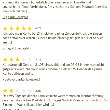
Kommunikation erfolgt lediglich über eine unverschlüsselte und
ungesicherte Email-Verbindung. Ein gesichertes Kunden-Postfach über das
man sich mit der [...]
Bigbank Festgeld
(4,75)
Ich habe mein Konto bei Zinsgold vor einiger Zeit erstellt, als die Zinsen
noch attraktiver waren. Leider sind die Zinsen jetzt gefallen. Der Service
am [...]
Zinsgold Festgeld
(2,75)
Katastrophal! Geld am 31.05 eingezahlt und am 03.06 immer noch nicht
gutgeschrieben. Niemand weiss, wo mein Geld ist. Will daher das ganze
Konto auflösen und [...]
Postova banka Tagesgeld
(2,25)
Das VW Tagesgeldkonto kann ich nicht weiteremfehlen. Kontoeröffnung
durch umständliches Postident . (10 Tage) Nach 4 Monaten nur noch 0,3 %
Zinsen.!!!! Was soll das. Hier wird [...]