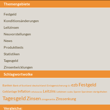
Themengebiete
Festgeld
Konditionsänderungen
Leitzinsen
Neuvorstellungen
News
Produkttests
Statistiken
Tagesgeld
Zinsentwicklungen
Schlagwortwolke
Festgeld
ezb
Banken
Bank of Scotland
deutschland
Einlagensicherung
EU
Leitzins
Inflation
Geldanlage
Leitzinsen
Sparen
Sparzinsen
startguthaben
inflationsrate
rendite
Tagesgeld
Zinsen
Zinssenkung
zinsgarantie
Vergleiche: