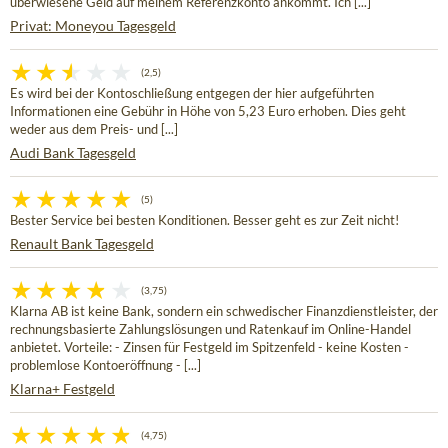
überwiesene Geld auf meinem Referenzkonto ankommt. Ich [...]
Privat: Moneyou Tagesgeld
(2,5)
Es wird bei der Kontoschließung entgegen der hier aufgeführten
Informationen eine Gebühr in Höhe von 5,23 Euro erhoben. Dies geht
weder aus dem Preis- und [...]
Audi Bank Tagesgeld
(5)
Bester Service bei besten Konditionen. Besser geht es zur Zeit nicht!
Renault Bank Tagesgeld
(3,75)
Klarna AB ist keine Bank, sondern ein schwedischer Finanzdienstleister, der
rechnungsbasierte Zahlungslösungen und Ratenkauf im Online-Handel
anbietet. Vorteile: - Zinsen für Festgeld im Spitzenfeld - keine Kosten -
problemlose Kontoeröffnung - [...]
Klarna+ Festgeld
(4,75)