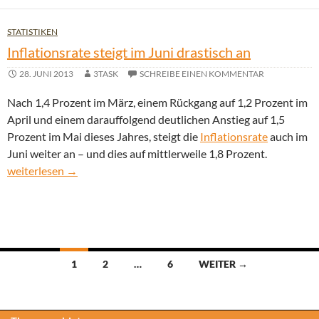
STATISTIKEN
Inflationsrate steigt im Juni drastisch an
28. JUNI 2013
3TASK
SCHREIBE EINEN KOMMENTAR
Nach 1,4 Prozent im März, einem Rückgang auf 1,2 Prozent im
April und einem darauffolgend deutlichen Anstieg auf 1,5
Prozent im Mai dieses Jahres, steigt die
Inflationsrate
auch im
Juni weiter an – und dies auf mittlerweile 1,8 Prozent.
Inflationsrate steigt im Juni drastisch an
weiterlesen
→
Beitragsnavigation
1
2
…
6
WEITER →