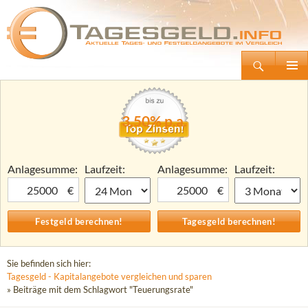
Suchen
Tagesgeld.info – Tagesgeldkonten vergleichen und Tagesgeld-Zinsen berechnen
Zum
Primäre
Inhalt
Menü
springen
3,50% p.a.
Anlagesumme:
Laufzeit:
Anlagesumme:
Laufzeit:
€
€
Sie befinden sich hier:
Tagesgeld - Kapitalangebote vergleichen und sparen
» Beiträge mit dem Schlagwort "Teuerungsrate"