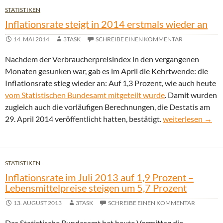
STATISTIKEN
Inflationsrate steigt in 2014 erstmals wieder an
14. MAI 2014
3TASK
SCHREIBE EINEN KOMMENTAR
Nachdem der Verbraucherpreisindex in den vergangenen
Monaten gesunken war, gab es im April die Kehrtwende: die
Inflationsrate stieg wieder an: Auf 1,3 Prozent, wie auch heute
vom Statistischen Bundesamt mitgeteilt wurde
. Damit wurden
zugleich auch die vorläufigen Berechnungen, die Destatis am
Inflationsrate ste
29. April 2014 veröffentlicht hatten, bestätigt.
weiterlesen
→
STATISTIKEN
Inflationsrate im Juli 2013 auf 1,9 Prozent –
Lebensmittelpreise steigen um 5,7 Prozent
13. AUGUST 2013
3TASK
SCHREIBE EINEN KOMMENTAR
Das Statistische Bundesamt hat heute Vormittag die