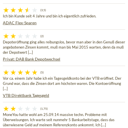
(3,5)
Ich bin Kunde seit 4 Jahre und bin ich eigentlich zufrieden.
ADAC Flex-Sparen
(2)
Depoteröffnung ging alles reibungslos, bevor man aber in den Genuß dieser
angebotenen Zinsen kommt, muß man bis Mai 2015 warten, denn da muß
der Depotwert [...]
Privat: DAB Bank Depotwechsel
(5)
Vor ca. einem Jahr habe ich ein Tagesgeldkonto bei der VTB eröffnet. Der
Grund war, dass die Zinsen dort am höchsten waren. Die Kontoeröffnung
[...]
VTB Direktbank Tagesgeld
(1,75)
MoneYou hatte wohl am 25.09.14 massive techn. Probleme mit
Überweisungen. Ich warte seit nunmehr 5 Bankarbeitstage, dass das
überwiesene Geld auf meinem Referenzkonto ankommt. Ich [...]