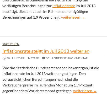
vorläufigen Berechnungen zur
Inflationsrate
im Juli 2013
bestätigt, die damit auch im Rahmen der endgültigen
Inflationsrate im Juli 2013 
Berechnungen auf 1,9 Prozent liegt.
weiterlesen
→
STATISTIKEN
Inflationsrate steigt im Juli 2013 weiter an
30. JULI 2013
3TASK
SCHREIBE EINEN KOMMENTAR
Wie das Statistische Bundesamt soeben bekanntgab, ist die
Inflationsrate im Juli 2013 weiter angestiegen. Den
voraussichtlichen Berechnungen nach sind die
Verbraucherpreise im laufenden Monat um 1,9 Prozent
Inflationsrate steigt
gegenüber dem Vorjahresmonat gestiegen.
weiterlesen
→