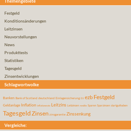
Themengebiete
Festgeld
Konditionsänderungen
Leitzinsen
Neuvorstellungen
News
Produkttests
Statistiken
Tagesgeld
Zinsentwicklungen
Schlagwortwolke
Festgeld
ezb
Banken
Bank of Scotland
deutschland
Einlagensicherung
EU
Leitzins
Inflation
Geldanlage
Leitzinsen
Sparen
Sparzinsen
startguthaben
inflationsrate
rendite
Tagesgeld
Zinsen
Zinssenkung
zinsgarantie
Vergleiche: