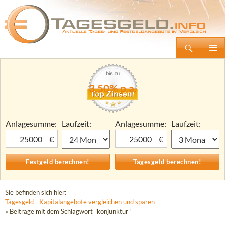
Suchen
Tagesgeld.info – Tagesgeldkonten vergleichen und Tagesgeld-Zinsen berechnen
Zum
Primäre
Inhalt
Menü
springen
3,50% p.a.
Anlagesumme:
Laufzeit:
Anlagesumme:
Laufzeit:
€
€
Sie befinden sich hier:
Tagesgeld - Kapitalangebote vergleichen und sparen
» Beiträge mit dem Schlagwort "konjunktur"