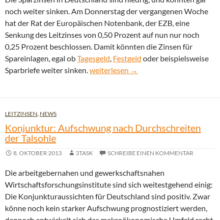
noch weiter sinken. Am Donnerstag der vergangenen Woche
hat der Rat der Europäischen Notenbank, der EZB, eine
Senkung des Leitzinses von 0,50 Prozent auf nun nur noch
0,25 Prozent beschlossen. Damit könnten die Zinsen für
Spareinlagen, egal ob
Tagesgeld
,
Festgeld
oder beispielsweise
Niedrige Sparzinsen: Ist das Ende der 
Sparbriefe weiter sinken.
weiterlesen
→
LEITZINSEN
,
NEWS
Konjunktur: Aufschwung nach Durchschreiten
der Talsohle
8. OKTOBER 2013
3TASK
SCHREIBE EINEN KOMMENTAR
Die arbeitgebernahen und gewerkschaftsnahen
Wirtschaftsforschungsinstitute sind sich weitestgehend einig:
Die Konjunkturaussichten für Deutschland sind positiv. Zwar
könne noch kein starker Aufschwung prognostiziert werden,
dennoch entwickelt sich das makroökonomische Umfeld recht