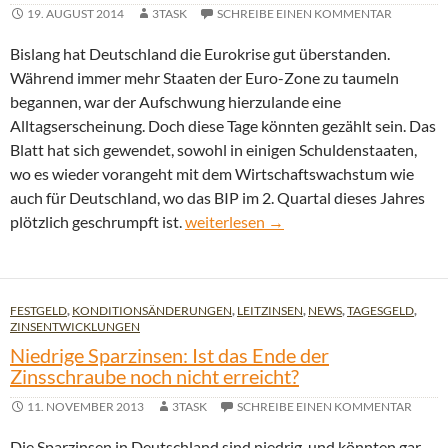
19. AUGUST 2014
3TASK
SCHREIBE EINEN KOMMENTAR
Bislang hat Deutschland die Eurokrise gut überstanden.
Während immer mehr Staaten der Euro-Zone zu taumeln
begannen, war der Aufschwung hierzulande eine
Alltagserscheinung. Doch diese Tage könnten gezählt sein. Das
Blatt hat sich gewendet, sowohl in einigen Schuldenstaaten,
wo es wieder vorangeht mit dem Wirtschaftswachstum wie
auch für Deutschland, wo das BIP im 2. Quartal dieses Jahres
Droht Deutschland der Fall in die Reze
plötzlich geschrumpft ist.
weiterlesen
→
FESTGELD
,
KONDITIONSÄNDERUNGEN
,
LEITZINSEN
,
NEWS
,
TAGESGELD
,
ZINSENTWICKLUNGEN
Niedrige Sparzinsen: Ist das Ende der
Zinsschraube noch nicht erreicht?
11. NOVEMBER 2013
3TASK
SCHREIBE EINEN KOMMENTAR
Die Sparzinsen in Deutschland sind niedrig, und könnten gar