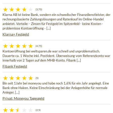
(3,75)
Klarna AB ist keine Bank, sondern ein schwedischer Finanzdienstleister, der
rechnungsbasierte Zahlungslösungen und Ratenkauf im Online-Handel
anbietet. Vorteile: - Zinsen für Festgeld im Spitzenfeld - keine Kosten -
problemlose Kontoeröffnung - [...]
Klarna+ Festgeld
(4,75)
Kontoeröffnung bei weltsparen.de war schnell und unproblematisch.
Dauerte ca. 1 Woche inkl. PostIdent. Überweisung vom Referenzkonto war
innerhalb von 2 Tagen auf dem MHB-Konto. Fibank [...]
Fibank Festgeld
(5)
Bin seit 1Jahr bei moneyou und habe noch 1,6% für ein Jahr angelegt. Eine
Bank ohne Haken. Keine Einschränkung bei der Anlagenhöhe für normale
Anleger. [...]
Privat: Moneyou Tagesgeld
(2,5)