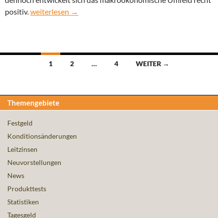
Konjunktur: Aufschwung nach Durchschreiten der Talso
positiv.
weiterlesen
→
Beitragsnavigation
1
2
…
4
WEITER →
Themengebiete
Festgeld
Konditionsänderungen
Leitzinsen
Neuvorstellungen
News
Produkttests
Statistiken
Tagesgeld