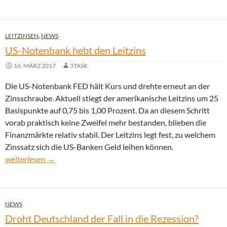
LEITZINSEN
,
NEWS
US-Notenbank hebt den Leitzins
16. MÄRZ 2017
3TASK
Die US-Notenbank FED hält Kurs und drehte erneut an der
Zinsschraube. Aktuell stiegt der amerikanische Leitzins um 25
Basispunkte auf 0,75 bis 1,00 Prozent. Da an diesem Schritt
vorab praktisch keine Zweifel mehr bestanden, blieben die
Finanzmärkte relativ stabil. Der Leitzins legt fest, zu welchem
Zinssatz sich die US-Banken Geld leihen können.
US-Notenbank hebt den Leitzins
weiterlesen
→
NEWS
Droht Deutschland der Fall in die Rezession?