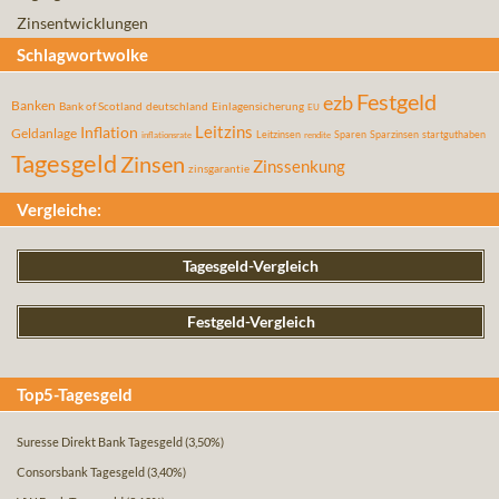
Zinsentwicklungen
Schlagwortwolke
Festgeld
ezb
Banken
Bank of Scotland
deutschland
Einlagensicherung
EU
Leitzins
Inflation
Geldanlage
Leitzinsen
Sparen
Sparzinsen
startguthaben
inflationsrate
rendite
Tagesgeld
Zinsen
Zinssenkung
zinsgarantie
Vergleiche:
Tagesgeld-Vergleich
Festgeld-Vergleich
Top5-Tagesgeld
Suresse Direkt Bank Tagesgeld
(3,50%)
Consorsbank Tagesgeld
(3,40%)