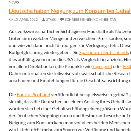
NEWS
Deutsche haben Neigung zum Konsum bei Gehalt
15. APRIL 2012
3TASK
SCHREIBE EINEN KOMMENTAR
Aus volkswirtschaftlicher Sicht agieren Haushalte als Nutzen
Güter sie in welcher Menge und zu welchem Preis kaufen, so
und wie viel dann noch für morgen zur Verfügung steht. Dies
Budgetgleichung wiedergeben. Die
Sparquote Deutschlands
i
dies auffällig, wenn man die USA als Vergleich heranzieht. Hi
vor allem Direktbanken, die Produkte wie
Tagesgeld
oder
Fes
Daher unterhalten sie teilweise volkswirtschaftliche Resear
anschauen und Empfehlungen für die Geschäftsausrichtung d
Die
Bank of Scotland
veröffentlicht beispielsweise regelmäßi
sie mit, dass die Deutschen bei einem Anstieg ihres Gehalts
würden sich bei einer Gehaltserhöhung einen größeren Wunsc
der Deutschen Shoppingtouren und Restaurantbesuche auf de
Neigung zum Konsum kann man vor allem bei den Menschen in 
wird, steht nicht mehr zum Sparen zur Verfügung und kann dah