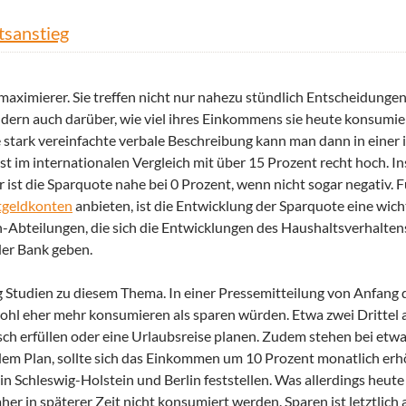
sanstieg
maximierer. Sie treffen nicht nur nahezu stündlich Entscheidunge
ndern auch darüber, wie viel ihres Einkommens sie heute konsumi
e stark vereinfachte verbale Beschreibung kann man dann in einer
st im internationalen Vergleich mit über 15 Prozent recht hoch. I
er ist die Sparquote nahe bei 0 Prozent, wenn nicht sogar negativ.
tgeldkonten
anbieten, ist die Entwicklung der Sparquote eine wich
ch-Abteilungen, die sich die Entwicklungen des Haushaltsverhalten
er Bank geben.
g Studien zu diesem Thema. In einer Pressemitteilung von Anfang d
 wohl eher mehr konsumieren als sparen würden. Etwa zwei Drittel 
h erfüllen oder eine Urlaubsreise planen. Zudem stehen bei etwa
m Plan, sollte sich das Einkommen um 10 Prozent monatlich erh
Schleswig-Holstein und Berlin feststellen. Was allerdings heut
er in späterer Zeit nicht konsumiert werden. Sparen ist letztlic