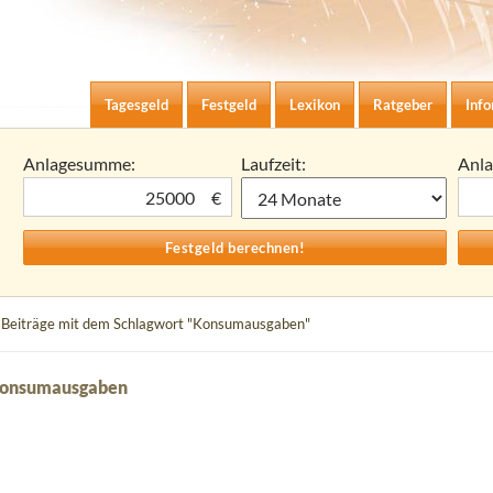
Zum Inhalt springen
agesgeld-Zinsen berechnen
Tagesgeld
Festgeld
Lexikon
Ratgeber
Inf
Anlagesumme:
Laufzeit:
Anl
€
 Beiträge mit dem Schlagwort "Konsumausgaben"
Konsumausgaben