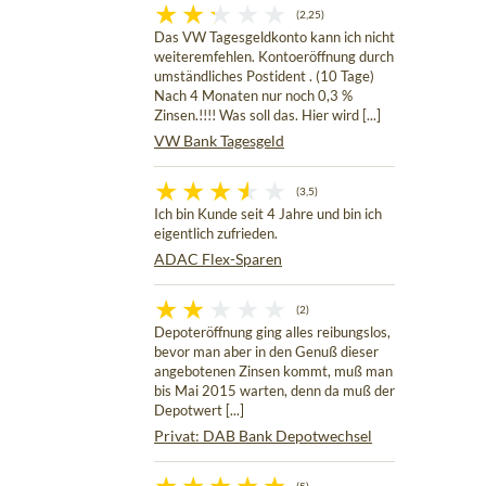
(2,25)
Das VW Tagesgeldkonto kann ich nicht
weiteremfehlen. Kontoeröffnung durch
umständliches Postident . (10 Tage)
Nach 4 Monaten nur noch 0,3 %
Zinsen.!!!! Was soll das. Hier wird [...]
VW Bank Tagesgeld
(3,5)
Ich bin Kunde seit 4 Jahre und bin ich
eigentlich zufrieden.
ADAC Flex-Sparen
(2)
Depoteröffnung ging alles reibungslos,
bevor man aber in den Genuß dieser
angebotenen Zinsen kommt, muß man
bis Mai 2015 warten, denn da muß der
Depotwert [...]
Privat: DAB Bank Depotwechsel