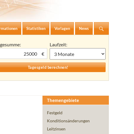
ormationen
Statistiken
Vorlagen
News
agesumme:
Laufzeit:
€
Themengebiete
Festgeld
Konditionsänderungen
Leitzinsen