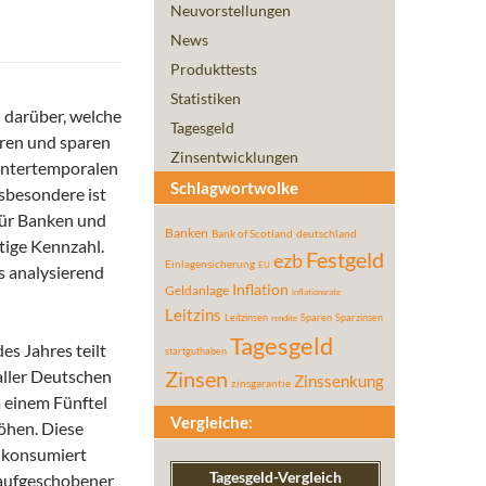
Neuvorstellungen
News
Produkttests
Statistiken
n darüber, welche
Tagesgeld
eren und sparen
Zinsentwicklungen
 intertemporalen
Schlagwortwolke
nsbesondere ist
 Für Banken und
Banken
Bank of Scotland
deutschland
tige Kennzahl.
Festgeld
ezb
Einlagensicherung
EU
s analysierend
Inflation
Geldanlage
inflationsrate
Leitzins
Leitzinsen
Sparen
Sparzinsen
rendite
Tagesgeld
es Jahres teilt
startguthaben
aller Deutschen
Zinsen
Zinssenkung
zinsgarantie
 einem Fünftel
Vergleiche:
öhen. Diese
e konsumiert
Tagesgeld-Vergleich
h aufgeschobener