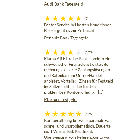
Audi Bank Tagesgeld
(5)
Bester Service bei besten Konditionen.
Besser geht es zur Zeit nicht!
Renault Bank Tagesgeld
(3,75)
Klarna AB ist keine Bank, sondern ein
schwedischer Finanzdienstleister, der
rechnungsbasierte Zahlungslösungen
und Ratenkauf im Online-Handel
anbietet. Vorteile: - Zinsen für Festgeld
im Spitzenfeld - keine Kosten -
problemlose Kontoeröffnung - [...]
Klarna+ Festgeld
(4,75)
Kontoeröffnung bei weltsparen.de war
schnell und unproblematisch. Dauerte
ca. 1 Woche inkl. PostIdent.
Überweisung vom Referenzkonto war