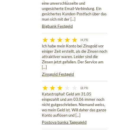
eine unverschlüsselte und
ungesicherte Email-Verbindung. Ein
gesichertes Kunden-Postfach über das
man sich mit der [...]
Bigbank Festgeld
(4,75)
Ich habe mein Konto bei Zinsgold vor
einiger Zeit erstellt, als die Zinsen noch
attraktiver waren. Leider sind die
Zinsen jetzt gefallen. Der Service am
[...]
Zinsgold Festgeld
(2,75)
Katastrophal! Geld am 31.05
eingezahlt und am 03.06 immer noch
nicht gutgeschrieben. Niemand weiss,
wo mein Geld ist. Will daher das ganze
Konto auflösen und [...]
Postova banka Tagesgeld