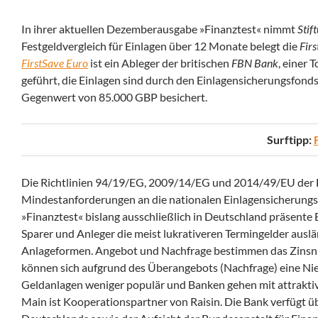
In ihrer aktuellen Dezemberausgabe »Finanztest« nimmt
Stif
Festgeldvergleich für Einlagen über 12 Monate belegt die
Fir
FirstSave Euro
ist ein Ableger der britischen
FBN Bank
, einer 
geführt, die Einlagen sind durch den Einlagensicherungsfond
Gegenwert von 85.000 GBP besichert.
Surftipp:
Die Richtlinien 94/19/EG, 2009/14/EG und 2014/49/EU der E
Mindestanforderungen an die nationalen Einlagensicherungssys
»Finanztest« bislang ausschließlich in Deutschland präsente
Sparer und Anleger die meist lukrativeren Termingelder aus
Anlageformen. Angebot und Nachfrage bestimmen das Zinsniv
können sich aufgrund des Überangebots (Nachfrage) eine Nied
Geldanlagen weniger populär und Banken gehen mit attraktiv
Main ist Kooperationspartner von Raisin. Die Bank verfügt ü