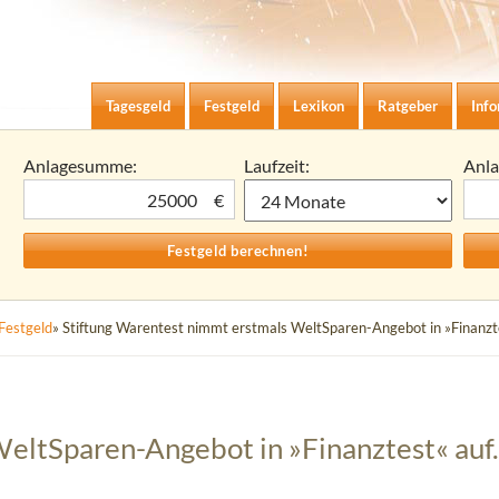
Zum Inhalt springen
agesgeld-Zinsen berechnen
Tagesgeld
Festgeld
Lexikon
Ratgeber
Inf
Anlagesumme:
Laufzeit:
Anl
€
Festgeld
» Stiftung Warentest nimmt erstmals WeltSparen-Angebot in »Finanzte
eltSparen-Angebot in »Finanztest« auf.