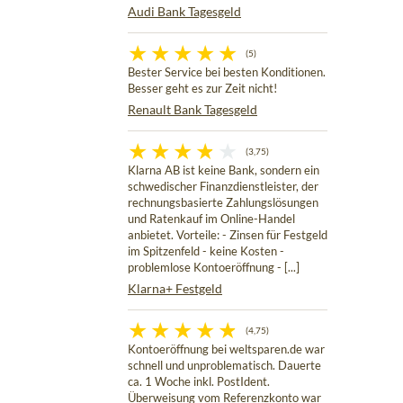
Audi Bank Tagesgeld
(5)
Bester Service bei besten Konditionen.
Besser geht es zur Zeit nicht!
Renault Bank Tagesgeld
(3,75)
Klarna AB ist keine Bank, sondern ein
schwedischer Finanzdienstleister, der
rechnungsbasierte Zahlungslösungen
und Ratenkauf im Online-Handel
anbietet. Vorteile: - Zinsen für Festgeld
im Spitzenfeld - keine Kosten -
problemlose Kontoeröffnung - [...]
Klarna+ Festgeld
(4,75)
Kontoeröffnung bei weltsparen.de war
schnell und unproblematisch. Dauerte
ca. 1 Woche inkl. PostIdent.
Überweisung vom Referenzkonto war