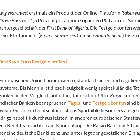
tung Warentest
erstmals ein Produkt der Online-Plattform
Raisin
au
stSave Euro
mit 1,5 Prozent per annum sogar den Platz an der Sonn
Tochtergesellschaft der
First Bank of Nigeria
. Die Festgeldkonten we
s Großbritanniens (
Financial Services Compensation Scheme
) bis zu
FirstSave Euro Festgeld im Test
uropäischen Union harmonisieren, standardisieren und reguliere
teme. Bis hier hin ist diese Neuigkeit wenig spektakulär, die Tat
 Banken in den Vergleich aufnahm, dann schon. Über
Raisin
können
ländischer Banken beanspruchen.
Tages-
und
Festgeldkonten
sind b
eau. Gerade in Deutschland ist das Sparfaible besonders ausge
rigzinspolitik durchaus leisten. In anderen europäischen Staaten
en Renditeaussichten auf Kundenfang. Die Raisin Bank mit Sitz in
ber eine deutsche Banklizenz und unterliegt der gesetzlichen Einl