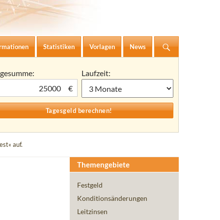
ormationen
Statistiken
Vorlagen
News
agesumme:
Laufzeit:
€
st« auf.
Themengebiete
Festgeld
Konditionsänderungen
Leitzinsen