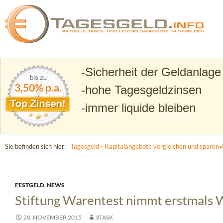
Suchen
Tagesgeld.info – Tagesgeldkonten vergleichen und T
Sicherheit der Geldanlage
3,50% p.a.
hohe Tagesgeldzinsen
immer liquide bleiben
Sie befinden sich hier:
Tagesgeld - Kapitalangebote vergleichen und sparen
»
FESTGELD
,
NEWS
Stiftung Warentest nimmt erstmals W
20. NOVEMBER 2015
3TASK