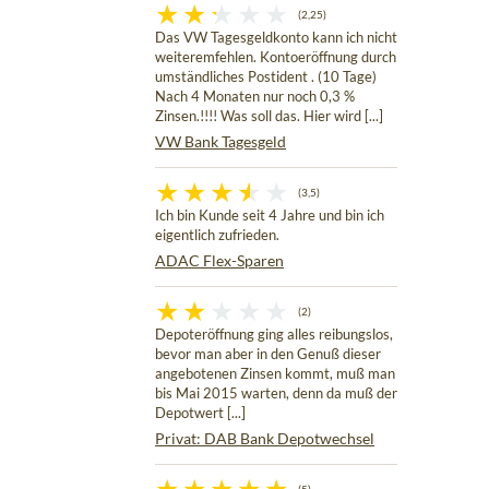
(2,25)
Das VW Tagesgeldkonto kann ich nicht
weiteremfehlen. Kontoeröffnung durch
umständliches Postident . (10 Tage)
Nach 4 Monaten nur noch 0,3 %
Zinsen.!!!! Was soll das. Hier wird [...]
VW Bank Tagesgeld
(3,5)
Ich bin Kunde seit 4 Jahre und bin ich
eigentlich zufrieden.
ADAC Flex-Sparen
(2)
Depoteröffnung ging alles reibungslos,
bevor man aber in den Genuß dieser
angebotenen Zinsen kommt, muß man
bis Mai 2015 warten, denn da muß der
Depotwert [...]
Privat: DAB Bank Depotwechsel