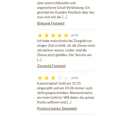
eine unverschlüsselte und
ungesicherte Email-Verbindung. Ein
gesichertes Kunden-Postfach über das
man sich mit der [...]
Bigbank Festgeld
(4,75)
Ich habe mein Konto bei Zinsgold vor
einiger Zeit erstellt, als die Zinsen noch
attraktiver waren. Leider sind die
Zinsen jetzt gefallen. Der Service am
[...]
Zinsgold Festgeld
(2,75)
Katastrophal! Geld am 31.05
eingezahlt und am 03.06 immer noch
nicht gutgeschrieben. Niemand weiss,
wo mein Geld ist. Will daher das ganze
Konto auflösen und [...]
Postova banka Tagesgeld