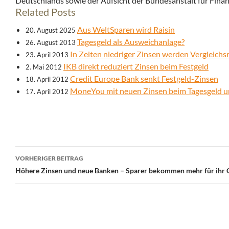
Deutschlands sowie der Aufsicht der Bundesanstalt für Finan
Related Posts
Aus WeltSparen wird Raisin
20. August 2025
Tagesgeld als Ausweichanlage?
26. August 2013
In Zeiten niedriger Zinsen werden Vergleichs
23. April 2013
IKB direkt reduziert Zinsen beim Festgeld
2. Mai 2012
Credit Europe Bank senkt Festgeld-Zinsen
18. April 2012
MoneYou mit neuen Zinsen beim Tagesgeld u
17. April 2012
Beitrags-
VORHERIGER BEITRAG
Navigation
Höhere Zinsen und neue Banken – Sparer bekommen mehr für ihr 