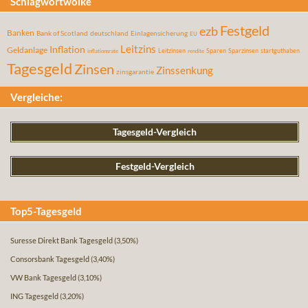
Schlagwortwolke
Festgeld
ezb
Banken
Bank of Scotland
deutschland
Einlagensicherung
EU
Leitzins
Inflation
Geldanlage
Leitzinsen
Sparen
Sparzinsen
startguthaben
inflationsrate
rendite
Tagesgeld
Zinsen
Zinssenkung
zinsgarantie
Vergleiche:
Tagesgeld-Vergleich
Festgeld-Vergleich
Top5-Tagesgeld
Suresse Direkt Bank Tagesgeld
(3,50%)
Consorsbank Tagesgeld
(3,40%)
VW Bank Tagesgeld
(3,10%)
ING Tagesgeld
(3,20%)