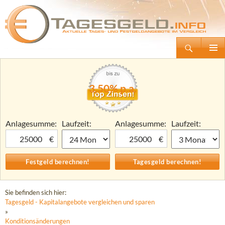
Suchen
Tagesgeld.info – Tagesgeldkonten vergleichen und Tagesgeld-Zinsen berechnen
Zum
Primäre
Inhalt
Menü
springen
3,50% p.a.
Anlagesumme:
Laufzeit:
Anlagesumme:
Laufzeit:
€
€
Sie befinden sich hier:
Tagesgeld - Kapitalangebote vergleichen und sparen
»
Konditionsänderungen