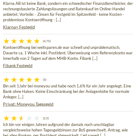
Klarna AB ist keine Bank, sondern ein schwedischer Finanzdienstleister, der
rechnungsbasierte Zahlungslösungen und Ratenkauf im Online-Handel
anbietet. Vorteile: - Zinsen für Festgeld im Spitzenfeld - keine Kosten -
problemlose Kontoeröffnung - [...]
Klarna+ Festgeld
(4,75)
Kontoeröffnung bei weltsparen.de war schnell und unproblematisch.
Dauerte ca. 1 Woche inkl. PostIdent. Überweisung vom Referenzkonto war
innerhalb von 2 Tagen auf dem MHB-Konto. Fibank [...]
Fibank Festgeld
(5)
Bin seit 1Jahr bei moneyou und habe noch 1,6% für ein Jahr angelegt. Eine
Bank ohne Haken. Keine Einschränkung bei der Anlagenhöhe für normale
Anleger. [...]
Privat: Moneyou Tagesgeld
(2,5)
Ich bin vor einigen Jahren aufgrund der damals noch unschlagbar
vergleichsweise hohen Tagesgeldzinsen zur BoS gewechselt. Antrag, wie
bei allen Banken, per PostIdent abgewickelt. Lief soweit [...]