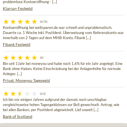
problemlose Kontoeröffnung - [...]
Klarna+ Festgeld
(4,75)
Kontoeröffnung bei weltsparen.de war schnell und unproblematisch.
Dauerte ca. 1 Woche inkl. PostIdent. Überweisung vom Referenzkonto war
innerhalb von 2 Tagen auf dem MHB-Konto. Fibank [...]
Fibank Festgeld
(5)
Bin seit 1Jahr bei moneyou und habe noch 1,6% für ein Jahr angelegt. Eine
Bank ohne Haken. Keine Einschränkung bei der Anlagenhöhe für normale
Anleger. [...]
Privat: Moneyou Tagesgeld
(2,5)
Ich bin vor einigen Jahren aufgrund der damals noch unschlagbar
vergleichsweise hohen Tagesgeldzinsen zur BoS gewechselt. Antrag, wie
bei allen Banken, per PostIdent abgewickelt. Lief soweit [...]
Bank of Scotland