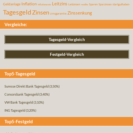
Leitzins
Inflation
Geldanlage
Leitzinsen
Sparen
Sparzinsen
startguthaben
inflationsrate
rendite
Tagesgeld
Zinsen
Zinssenkung
zinsgarantie
Vergleiche:
Tagesgeld-Vergleich
Festgeld-Vergleich
Top5-Tagesgeld
Suresse Direkt Bank Tagesgeld
(3,50%)
Consorsbank Tagesgeld
(3,40%)
VW Bank Tagesgeld
(3,10%)
ING Tagesgeld
(3,20%)
Top5-Festgeld