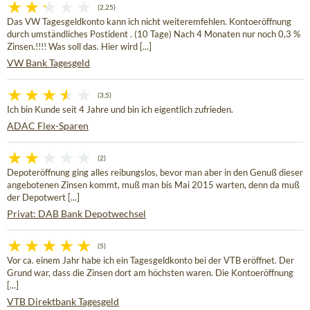
(2,25)
Das VW Tagesgeldkonto kann ich nicht weiteremfehlen. Kontoeröffnung
durch umständliches Postident . (10 Tage) Nach 4 Monaten nur noch 0,3 %
Zinsen.!!!! Was soll das. Hier wird [...]
VW Bank Tagesgeld
(3,5)
Ich bin Kunde seit 4 Jahre und bin ich eigentlich zufrieden.
ADAC Flex-Sparen
(2)
Depoteröffnung ging alles reibungslos, bevor man aber in den Genuß dieser
angebotenen Zinsen kommt, muß man bis Mai 2015 warten, denn da muß
der Depotwert [...]
Privat: DAB Bank Depotwechsel
(5)
Vor ca. einem Jahr habe ich ein Tagesgeldkonto bei der VTB eröffnet. Der
Grund war, dass die Zinsen dort am höchsten waren. Die Kontoeröffnung
[...]
VTB Direktbank Tagesgeld