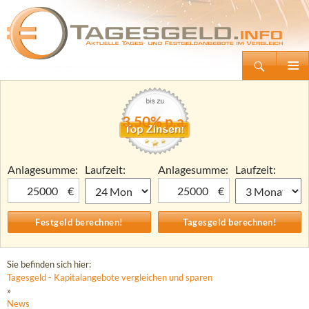
Suchen
Tagesgeld.info – Tagesgeldkonten vergleichen und Tagesgeld-Zinsen berechnen
Zum
Primäre
Inhalt
Menü
springen
3,50% p.a.
Anlagesumme:
Laufzeit:
Anlagesumme:
Laufzeit:
€
€
Sie befinden sich hier:
Tagesgeld - Kapitalangebote vergleichen und sparen
»
News