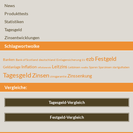
News
Produkttests
Statistiken
Tagesgeld
Zinsentwicklungen
Schlagwortwolke
Festgeld
ezb
Banken
Bank of Scotland
deutschland
Einlagensicherung
EU
Leitzins
Inflation
Geldanlage
Leitzinsen
Sparen
Sparzinsen
startguthaben
inflationsrate
rendite
Tagesgeld
Zinsen
Zinssenkung
zinsgarantie
Vergleiche:
Tagesgeld-Vergleich
Festgeld-Vergleich