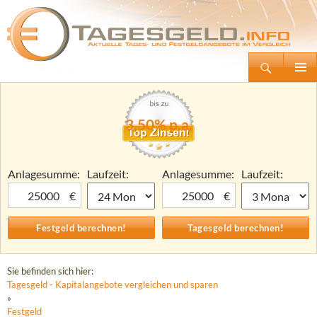
Suchen
Tagesgeld.info – Tagesgeldkonten vergleichen und Tagesgeld-Zinsen berechnen
Zum
Primäre
Inhalt
Menü
springen
3,50% p.a.
Anlagesumme:
Laufzeit:
Anlagesumme:
Laufzeit:
€
€
Sie befinden sich hier:
Tagesgeld - Kapitalangebote vergleichen und sparen
»
Festgeld