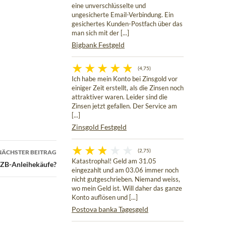
eine unverschlüsselte und
ungesicherte Email-Verbindung. Ein
gesichertes Kunden-Postfach über das
man sich mit der [...]
Bigbank Festgeld
(4,75)
Ich habe mein Konto bei Zinsgold vor
einiger Zeit erstellt, als die Zinsen noch
attraktiver waren. Leider sind die
Zinsen jetzt gefallen. Der Service am
[...]
Zinsgold Festgeld
(2,75)
NÄCHSTER BEITRAG
Katastrophal! Geld am 31.05
 EZB-Anleihekäufe?
eingezahlt und am 03.06 immer noch
nicht gutgeschrieben. Niemand weiss,
wo mein Geld ist. Will daher das ganze
Konto auflösen und [...]
Postova banka Tagesgeld