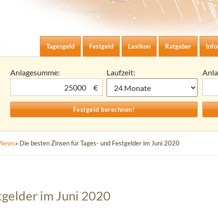
Zum Inhalt springen
agesgeld-Zinsen berechnen
Tagesgeld
Festgeld
Lexikon
Ratgeber
Inf
Anlagesumme:
Laufzeit:
Anl
€
News
» Die besten Zinsen für Tages- und Festgelder im Juni 2020
tgelder im Juni 2020