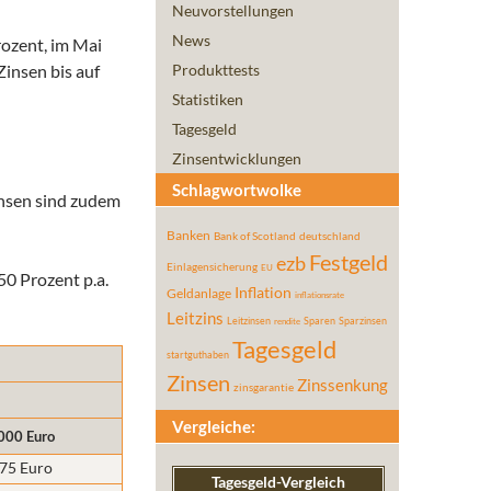
Neuvorstellungen
News
rozent, im Mai
Zinsen bis auf
Produkttests
Statistiken
Tagesgeld
Zinsentwicklungen
Schlagwortwolke
Zinsen sind zudem
Banken
Bank of Scotland
deutschland
Festgeld
ezb
Einlagensicherung
EU
50 Prozent p.a.
Inflation
Geldanlage
inflationsrate
Leitzins
Leitzinsen
Sparen
Sparzinsen
rendite
Tagesgeld
startguthaben
Zinsen
Zinssenkung
zinsgarantie
Vergleiche:
000 Euro
,75 Euro
Tagesgeld-Vergleich