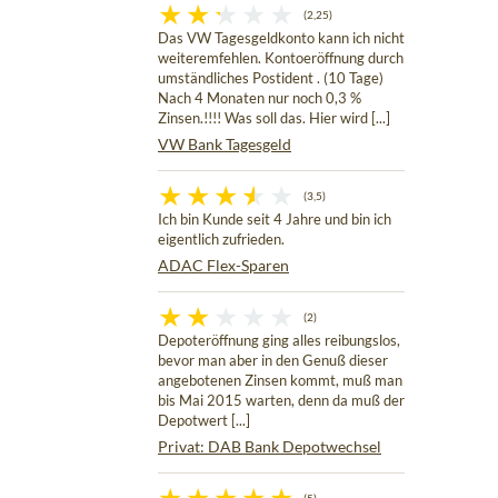
(2,25)
Das VW Tagesgeldkonto kann ich nicht
weiteremfehlen. Kontoeröffnung durch
umständliches Postident . (10 Tage)
Nach 4 Monaten nur noch 0,3 %
Zinsen.!!!! Was soll das. Hier wird [...]
VW Bank Tagesgeld
(3,5)
Ich bin Kunde seit 4 Jahre und bin ich
eigentlich zufrieden.
ADAC Flex-Sparen
(2)
Depoteröffnung ging alles reibungslos,
bevor man aber in den Genuß dieser
angebotenen Zinsen kommt, muß man
bis Mai 2015 warten, denn da muß der
Depotwert [...]
Privat: DAB Bank Depotwechsel