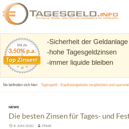
Suchen
Tagesgeld.info – Tagesgeldkonten vergleichen und T
Sicherheit der Geldanlage
3,50% p.a.
hohe Tagesgeldzinsen
immer liquide bleiben
Sie befinden sich hier:
Tagesgeld - Kapitalangebote vergleichen und sparen
»
NEWS
Die besten Zinsen für Tages- und Fes
8. JUNI 2020
3TASK