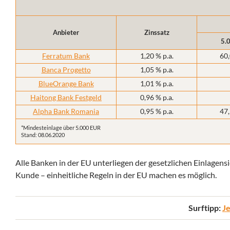
Anbieter
Zinssatz
5.
Ferratum Bank
1,20 % p.a.
60,
Banca Progetto
1,05 % p.a.
BlueOrange Bank
1,01 % p.a.
Haitong Bank Festgeld
0,96 % p.a.
Alpha Bank Romania
0,95 % p.a.
47,
*Mindesteinlage über 5.000 EUR
Stand: 08.06.2020
Alle Banken in der EU unterliegen der gesetzlichen Einlagens
Kunde – einheitliche Regeln in der EU machen es möglich.
Surftipp:
Je