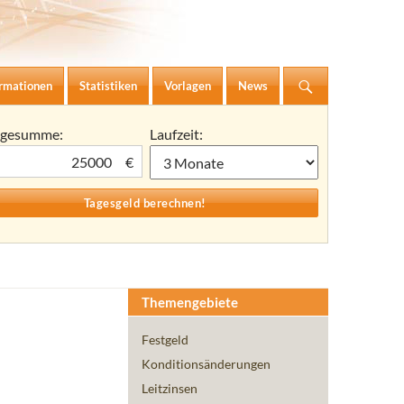
ormationen
Statistiken
Vorlagen
News
agesumme:
Laufzeit:
€
Themengebiete
Festgeld
Konditionsänderungen
Leitzinsen