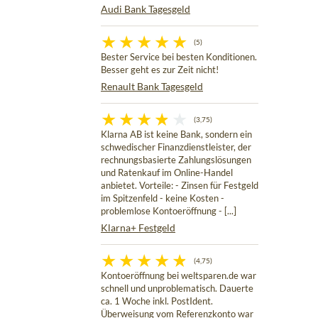
Audi Bank Tagesgeld
(5)
Bester Service bei besten Konditionen.
Besser geht es zur Zeit nicht!
Renault Bank Tagesgeld
(3,75)
Klarna AB ist keine Bank, sondern ein
schwedischer Finanzdienstleister, der
rechnungsbasierte Zahlungslösungen
und Ratenkauf im Online-Handel
anbietet. Vorteile: - Zinsen für Festgeld
im Spitzenfeld - keine Kosten -
problemlose Kontoeröffnung - [...]
Klarna+ Festgeld
(4,75)
Kontoeröffnung bei weltsparen.de war
schnell und unproblematisch. Dauerte
ca. 1 Woche inkl. PostIdent.
Überweisung vom Referenzkonto war