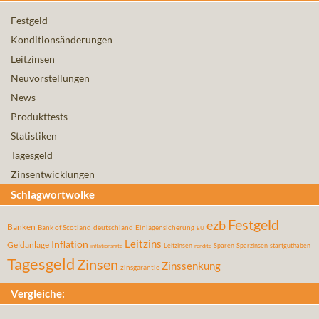
Festgeld
Konditionsänderungen
Leitzinsen
Neuvorstellungen
News
Produkttests
Statistiken
Tagesgeld
Zinsentwicklungen
Schlagwortwolke
Festgeld
ezb
Banken
Bank of Scotland
deutschland
Einlagensicherung
EU
Leitzins
Inflation
Geldanlage
Leitzinsen
Sparen
Sparzinsen
startguthaben
inflationsrate
rendite
Tagesgeld
Zinsen
Zinssenkung
zinsgarantie
Vergleiche: