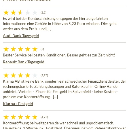
(2,5)
Es wird bei der Kontoschließung entgegen der hier aufgeführten
Informationen eine Gebühr in Höhe von 5,23 Euro erhoben. Dies geht
weder aus dem Preis- und [...]
Audi Bank Tagesgeld
(5)
Bester Service bei besten Konditionen. Besser geht es zur Zeit nicht!
Renault Bank Tagesgeld
(3,75)
Klarna AB ist keine Bank, sondern ein schwedischer Finanzdienstleister, der
rechnungsbasierte Zahlungslösungen und Ratenkauf im Online-Handel
anbietet. Vorteile: - Zinsen für Festgeld im Spitzenfeld - keine Kosten -
problemlose Kontoeröffnung - [...]
Klarna+ Festgeld
(4,75)
Kontoeröffnung bei weltsparen.de war schnell und unproblematisch.
Dauerte ca. 1 Woche inkl. PostIdent. Überweisung vom Referenzkonto war