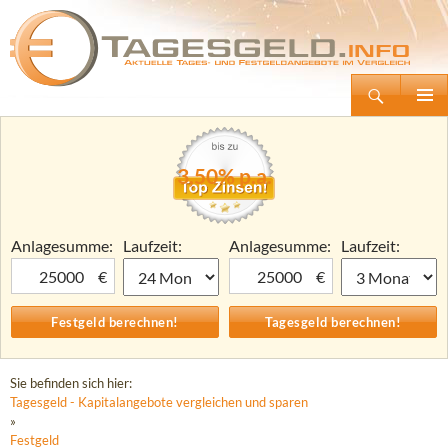
Suchen
Tagesgeld.info – Tagesgeldkonten vergleichen und Tagesgeld-Zinsen berechnen
Zum
Primäre
Inhalt
Menü
springen
3,50% p.a.
Anlagesumme:
Laufzeit:
Anlagesumme:
Laufzeit:
€
€
Sie befinden sich hier:
Tagesgeld - Kapitalangebote vergleichen und sparen
»
Festgeld