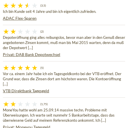
(3,5)
Ich bin Kunde seit 4 Jahre und bin ich eigentlich zufrieden.
ADAC Flex-Sparen
(2)
Depoteröffnung ging alles reibungslos, bevor man aber in den Genuß dieser
angebotenen Zinsen kommt, muß man bis Mai 2015 warten, denn da muß
der Depotwert [...]
Privat: DAB Bank Depotwechsel
(5)
Vor ca. einem Jahr habe ich ein Tagesgeldkonto bei der VTB eröffnet. Der
Grund war, dass die Zinsen dort am höchsten waren. Die Kontoeröffnung
[...]
VTB Direktbank Tagesgeld
(1,75)
MoneYou hatte wohl am 25.09.14 massive techn. Probleme mit
Überweisungen. Ich warte seit nunmehr 5 Bankarbeitstage, dass das
überwiesene Geld auf meinem Referenzkonto ankommt. Ich [...]
Privat: Moneyou Tagesgeld