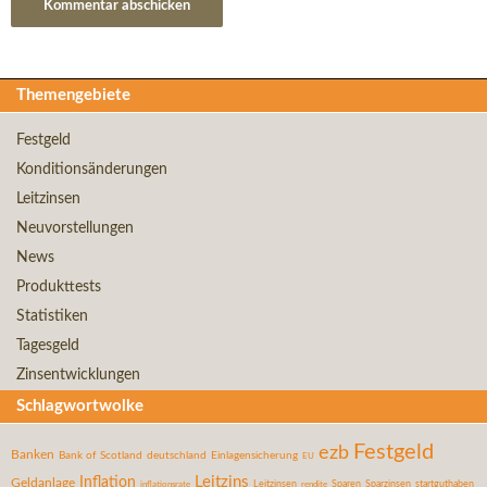
Themengebiete
Festgeld
Konditionsänderungen
Leitzinsen
Neuvorstellungen
News
Produkttests
Statistiken
Tagesgeld
Zinsentwicklungen
Schlagwortwolke
Festgeld
ezb
Banken
Bank of Scotland
deutschland
Einlagensicherung
EU
Leitzins
Inflation
Geldanlage
inflationsrate
Leitzinsen
Sparen
Sparzinsen
startguthaben
rendite