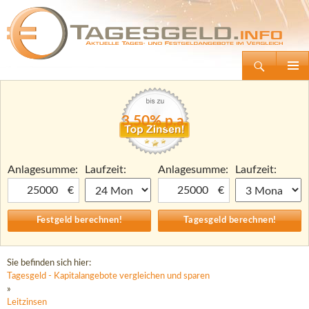
Suchen
Tagesgeld.info – Tagesgeldkonten vergleichen und Tagesgeld-Zinsen berechnen
Zum
Primäre
Inhalt
Menü
springen
3,50% p.a.
Anlagesumme:
Laufzeit:
Anlagesumme:
Laufzeit:
€
€
Sie befinden sich hier:
Tagesgeld - Kapitalangebote vergleichen und sparen
»
Leitzinsen