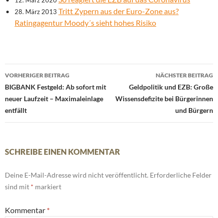
12. März 2020
Tritt Zypern aus der Euro-Zone aus?
28. März 2013
Ratingagentur Moody´s sieht hohes Risiko
Beitrags-
VORHERIGER BEITRAG
NÄCHSTER BEITRAG
Navigation
BIGBANK Festgeld: Ab sofort mit
Geldpolitik und EZB: Große
neuer Laufzeit – Maximaleinlage
Wissensdefizite bei Bürgerinnen
entfällt
und Bürgern
SCHREIBE EINEN KOMMENTAR
Deine E-Mail-Adresse wird nicht veröffentlicht.
Erforderliche Felder
sind mit
*
markiert
Kommentar
*