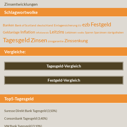
Zinsentwicklungen
Schlagwortwolke
Festgeld
ezb
Banken
Bank of Scotland
deutschland
Einlagensicherung
EU
Leitzins
Inflation
Geldanlage
Leitzinsen
Sparen
Sparzinsen
startguthaben
inflationsrate
rendite
Tagesgeld
Zinsen
Zinssenkung
zinsgarantie
Vergleiche:
Tagesgeld-Vergleich
Festgeld-Vergleich
Top5-Tagesgeld
Suresse Direkt Bank Tagesgeld
(3,50%)
Consorsbank Tagesgeld
(3,40%)
VW Bank Tagesgeld
(3,10%)