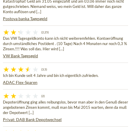
Katastrophal! Geld am 31.05 eingezahlt und am 03.06 immer noch nicht
gutgeschrieben. Niemand weiss, wo mein Geld ist. Will daher das ganze
Konto auflösen und [...]
Postova banka Tagesgeld
(2,25)
Das VW Tagesgeldkonto kann ich nicht weiteremfehlen. Kontoeröffnung
durch umständliches Postident . (10 Tage) Nach 4 Monaten nur noch 0,3 %
Zinsen.!!!! Was soll das. Hier wird [...]
VW Bank Tagesgeld
(3,5)
Ich bin Kunde seit 4 Jahre und bin ich eigentlich zufrieden.
ADAC Flex-Sparen
(2)
Depoteröffnung ging alles reibungslos, bevor man aber in den Genuß dieser
angebotenen Zinsen kommt, muß man bis Mai 2015 warten, denn da muß
der Depotwert [...]
Privat: DAB Bank Depotwechsel