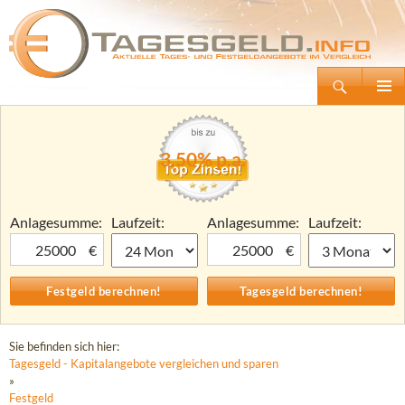
Suchen
Tagesgeld.info – Tagesgeldkonten vergleichen und Tagesgeld-Zinsen berechnen
Zum
Primäre
Inhalt
Menü
springen
3,50% p.a.
Anlagesumme:
Laufzeit:
Anlagesumme:
Laufzeit:
€
€
Sie befinden sich hier:
Tagesgeld - Kapitalangebote vergleichen und sparen
»
Festgeld