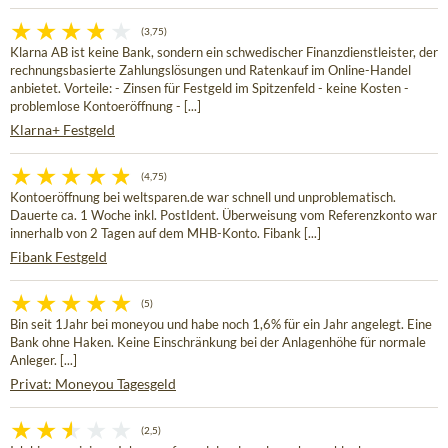
(3,75)
Klarna AB ist keine Bank, sondern ein schwedischer Finanzdienstleister, der
rechnungsbasierte Zahlungslösungen und Ratenkauf im Online-Handel
anbietet. Vorteile: - Zinsen für Festgeld im Spitzenfeld - keine Kosten -
problemlose Kontoeröffnung - [...]
Klarna+ Festgeld
(4,75)
Kontoeröffnung bei weltsparen.de war schnell und unproblematisch.
Dauerte ca. 1 Woche inkl. PostIdent. Überweisung vom Referenzkonto war
innerhalb von 2 Tagen auf dem MHB-Konto. Fibank [...]
Fibank Festgeld
(5)
Bin seit 1Jahr bei moneyou und habe noch 1,6% für ein Jahr angelegt. Eine
Bank ohne Haken. Keine Einschränkung bei der Anlagenhöhe für normale
Anleger. [...]
Privat: Moneyou Tagesgeld
(2,5)