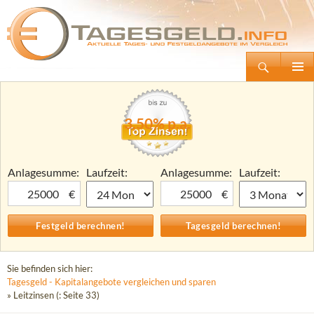
Suchen
Tagesgeld.info – Tagesgeldkonten vergleichen und Tagesgeld-Zinsen berechnen
Zum
Primäre
Inhalt
Menü
springen
3,50% p.a.
Anlagesumme:
Laufzeit:
Anlagesumme:
Laufzeit:
€
€
Sie befinden sich hier:
Tagesgeld - Kapitalangebote vergleichen und sparen
» Leitzinsen (: Seite 33)