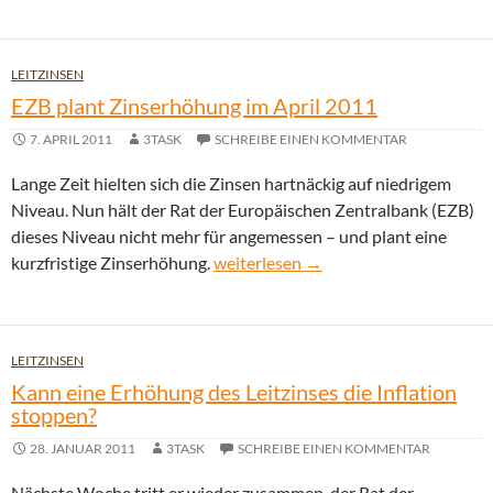
LEITZINSEN
EZB plant Zinserhöhung im April 2011
7. APRIL 2011
3TASK
SCHREIBE EINEN KOMMENTAR
Lange Zeit hielten sich die Zinsen hartnäckig auf niedrigem
Niveau. Nun hält der Rat der Europäischen Zentralbank (EZB)
dieses Niveau nicht mehr für angemessen – und plant eine
EZB plant Zinserhöhung im April 20
kurzfristige Zinserhöhung.
weiterlesen
→
LEITZINSEN
Kann eine Erhöhung des Leitzinses die Inflation
stoppen?
28. JANUAR 2011
3TASK
SCHREIBE EINEN KOMMENTAR
Nächste Woche tritt er wieder zusammen, der Rat der