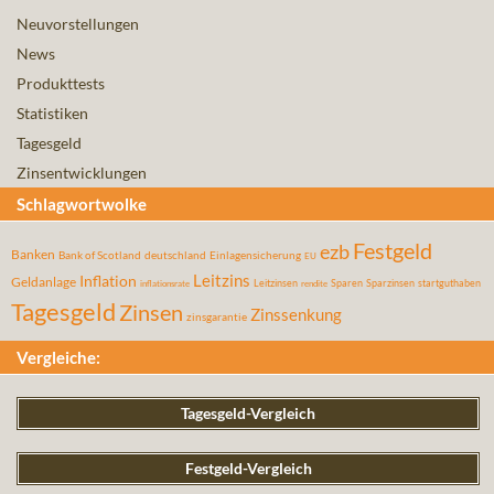
Neuvorstellungen
News
Produkttests
Statistiken
Tagesgeld
Zinsentwicklungen
Schlagwortwolke
Festgeld
ezb
Banken
Bank of Scotland
deutschland
Einlagensicherung
EU
Leitzins
Inflation
Geldanlage
Leitzinsen
Sparen
Sparzinsen
startguthaben
inflationsrate
rendite
Tagesgeld
Zinsen
Zinssenkung
zinsgarantie
Vergleiche:
Tagesgeld-Vergleich
Festgeld-Vergleich