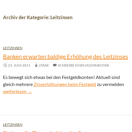
Archiv der Kategorie: Leitzinsen
LEITZINSEN
Banken erwarten baldige Erhöhung des Leitzinses
23. JUNI 2011
3TASK
SCHREIBE EINEN KOMMENTAR
Es bewegt sich etwas bei den Festgeldkonten! Aktuell sind
gleich mehrere
Zinserhöhungen beim Festgeld
zu vermelden
Banken erwarten baldige Erhöhung des Leitzinses
weiterlesen
→
LEITZINSEN