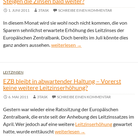
Steigen die Zinsen bald weiter?
1. JUNI 2011
3TASK
SCHREIBE EINEN KOMMENTAR
In diesem Monat wird sie wohl noch nicht kommen, die von
Sparern sehnlichst erwartete Erhöhung des Leitzinses der
Europäischen Zentralbank. Doch bereits im Juli könnte dies
Steigen die Zinsen bald weiter?
ganz anders aussehen.
weiterlesen
→
LEITZINSEN
EZB bleibt in abwartender Haltung – Vorerst
keine weitere Leitzinserhöhung?
6. MAI 2011
3TASK
SCHREIBE EINEN KOMMENTAR
Gestern war wieder eine Ratssitzung der Europäischen
Zentralbank, die erste seit der Anhebung des Leitzinssatzes im
April. Wer jedoch auf eine weitere
Leitzinserhöhung
gewartet
EZB bleibt in abwartender Haltung – Vo
hatte, wurde enttäuscht
weiterlesen
→