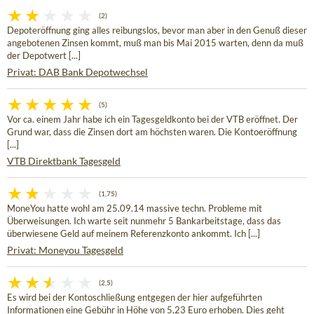
(2)
Depoteröffnung ging alles reibungslos, bevor man aber in den Genuß dieser
angebotenen Zinsen kommt, muß man bis Mai 2015 warten, denn da muß
der Depotwert [...]
Privat: DAB Bank Depotwechsel
(5)
Vor ca. einem Jahr habe ich ein Tagesgeldkonto bei der VTB eröffnet. Der
Grund war, dass die Zinsen dort am höchsten waren. Die Kontoeröffnung
[...]
VTB Direktbank Tagesgeld
(1,75)
MoneYou hatte wohl am 25.09.14 massive techn. Probleme mit
Überweisungen. Ich warte seit nunmehr 5 Bankarbeitstage, dass das
überwiesene Geld auf meinem Referenzkonto ankommt. Ich [...]
Privat: Moneyou Tagesgeld
(2,5)
Es wird bei der Kontoschließung entgegen der hier aufgeführten
Informationen eine Gebühr in Höhe von 5,23 Euro erhoben. Dies geht