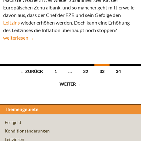
Europäischen Zentralbank, und so mancher geht mittlerweile
davon aus, dass der Chef der EZB und sein Gefolge den
Leitzins
wieder erhöhen werden. Doch kann eine Erhöhung
des Leitzinses die Inflation überhaupt noch stoppen?
Kann eine Erhöhung des Leitzinses die Inflation stoppen?
weiterlesen
→
Beitragsnavigation
← ZURÜCK
1
…
32
33
34
WEITER →
Themengebiete
Festgeld
Konditionsänderungen
Leitzinsen