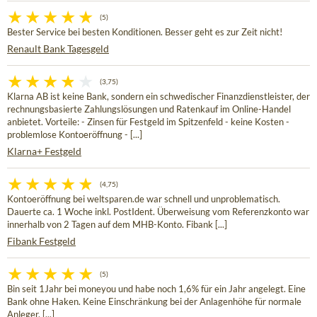
(5)
Bester Service bei besten Konditionen. Besser geht es zur Zeit nicht!
Renault Bank Tagesgeld
(3,75)
Klarna AB ist keine Bank, sondern ein schwedischer Finanzdienstleister, der
rechnungsbasierte Zahlungslösungen und Ratenkauf im Online-Handel
anbietet. Vorteile: - Zinsen für Festgeld im Spitzenfeld - keine Kosten -
problemlose Kontoeröffnung - [...]
Klarna+ Festgeld
(4,75)
Kontoeröffnung bei weltsparen.de war schnell und unproblematisch.
Dauerte ca. 1 Woche inkl. PostIdent. Überweisung vom Referenzkonto war
innerhalb von 2 Tagen auf dem MHB-Konto. Fibank [...]
Fibank Festgeld
(5)
Bin seit 1Jahr bei moneyou und habe noch 1,6% für ein Jahr angelegt. Eine
Bank ohne Haken. Keine Einschränkung bei der Anlagenhöhe für normale
Anleger. [...]