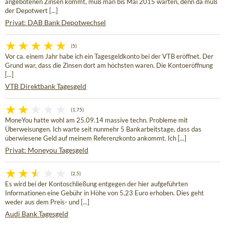
angebotenen Zinsen kommt, muß man bis Mai 2015 warten, denn da muß
der Depotwert [...]
Privat: DAB Bank Depotwechsel
(5)
Vor ca. einem Jahr habe ich ein Tagesgeldkonto bei der VTB eröffnet. Der
Grund war, dass die Zinsen dort am höchsten waren. Die Kontoeröffnung
[...]
VTB Direktbank Tagesgeld
(1,75)
MoneYou hatte wohl am 25.09.14 massive techn. Probleme mit
Überweisungen. Ich warte seit nunmehr 5 Bankarbeitstage, dass das
überwiesene Geld auf meinem Referenzkonto ankommt. Ich [...]
Privat: Moneyou Tagesgeld
(2,5)
Es wird bei der Kontoschließung entgegen der hier aufgeführten
Informationen eine Gebühr in Höhe von 5,23 Euro erhoben. Dies geht
weder aus dem Preis- und [...]
Audi Bank Tagesgeld