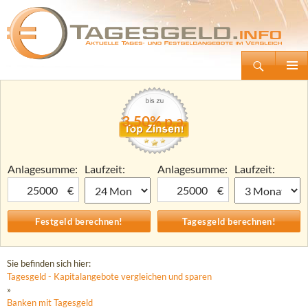
Suchen
Tagesgeld.info – Tagesgeldkonten vergleichen und Tagesgeld-Zinsen berechnen
Zum
Primäre
Inhalt
Menü
springen
3,50% p.a.
Anlagesumme:
Laufzeit:
Anlagesumme:
Laufzeit:
€
€
Sie befinden sich hier:
Tagesgeld - Kapitalangebote vergleichen und sparen
»
Banken mit Tagesgeld