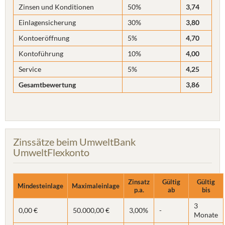
Zinsen und Konditionen
50%
3,74
Einlagensicherung
30%
3,80
Kontoeröffnung
5%
4,70
Kontoführung
10%
4,00
Service
5%
4,25
Gesamtbewertung
3,86
Zinssätze beim UmweltBank
UmweltFlexkonto
Zinsatz
Gültig
Gültig
Mindesteinlage
Maximaleinlage
p.a.
ab
bis
3
0,00 €
50.000,00 €
3,00%
-
Monate