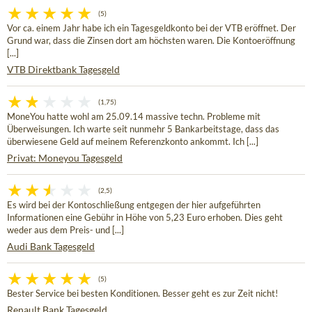
(5)
Vor ca. einem Jahr habe ich ein Tagesgeldkonto bei der VTB eröffnet. Der
Grund war, dass die Zinsen dort am höchsten waren. Die Kontoeröffnung
[...]
VTB Direktbank Tagesgeld
(1,75)
MoneYou hatte wohl am 25.09.14 massive techn. Probleme mit
Überweisungen. Ich warte seit nunmehr 5 Bankarbeitstage, dass das
überwiesene Geld auf meinem Referenzkonto ankommt. Ich [...]
Privat: Moneyou Tagesgeld
(2,5)
Es wird bei der Kontoschließung entgegen der hier aufgeführten
Informationen eine Gebühr in Höhe von 5,23 Euro erhoben. Dies geht
weder aus dem Preis- und [...]
Audi Bank Tagesgeld
(5)
Bester Service bei besten Konditionen. Besser geht es zur Zeit nicht!
Renault Bank Tagesgeld