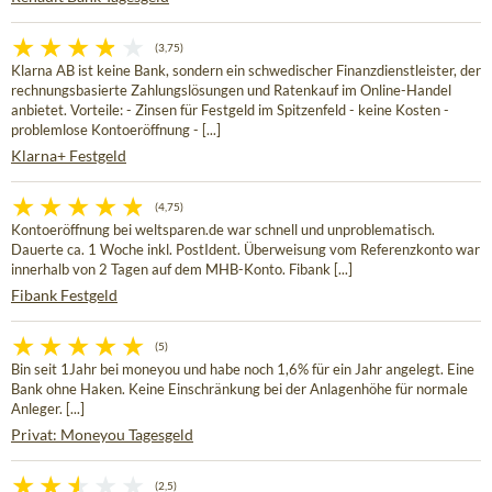
(3,75)
Klarna AB ist keine Bank, sondern ein schwedischer Finanzdienstleister, der
rechnungsbasierte Zahlungslösungen und Ratenkauf im Online-Handel
anbietet. Vorteile: - Zinsen für Festgeld im Spitzenfeld - keine Kosten -
problemlose Kontoeröffnung - [...]
Klarna+ Festgeld
(4,75)
Kontoeröffnung bei weltsparen.de war schnell und unproblematisch.
Dauerte ca. 1 Woche inkl. PostIdent. Überweisung vom Referenzkonto war
innerhalb von 2 Tagen auf dem MHB-Konto. Fibank [...]
Fibank Festgeld
(5)
Bin seit 1Jahr bei moneyou und habe noch 1,6% für ein Jahr angelegt. Eine
Bank ohne Haken. Keine Einschränkung bei der Anlagenhöhe für normale
Anleger. [...]
Privat: Moneyou Tagesgeld
(2,5)