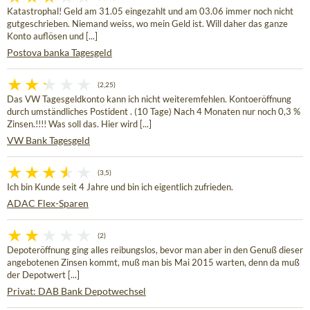
Katastrophal! Geld am 31.05 eingezahlt und am 03.06 immer noch nicht
gutgeschrieben. Niemand weiss, wo mein Geld ist. Will daher das ganze
Konto auflösen und [...]
Postova banka Tagesgeld
(2,25)
Das VW Tagesgeldkonto kann ich nicht weiteremfehlen. Kontoeröffnung
durch umständliches Postident . (10 Tage) Nach 4 Monaten nur noch 0,3 %
Zinsen.!!!! Was soll das. Hier wird [...]
VW Bank Tagesgeld
(3,5)
Ich bin Kunde seit 4 Jahre und bin ich eigentlich zufrieden.
ADAC Flex-Sparen
(2)
Depoteröffnung ging alles reibungslos, bevor man aber in den Genuß dieser
angebotenen Zinsen kommt, muß man bis Mai 2015 warten, denn da muß
der Depotwert [...]
Privat: DAB Bank Depotwechsel