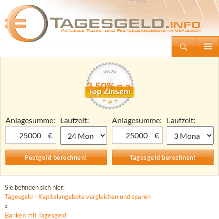
Suchen
Tagesgeld.info – Tagesgeldkonten vergleichen und Tagesgeld-Zinsen berechnen
Zum
Primäre
Inhalt
Menü
springen
3,50% p.a.
Anlagesumme:
Laufzeit:
Anlagesumme:
Laufzeit:
€
€
Sie befinden sich hier:
Tagesgeld - Kapitalangebote vergleichen und sparen
»
Banken mit Tagesgeld