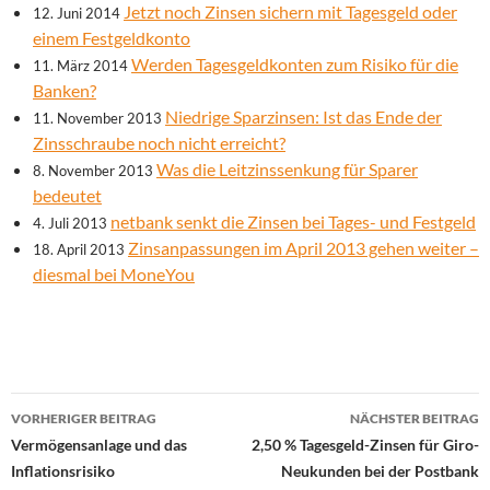
Jetzt noch Zinsen sichern mit Tagesgeld oder
12. Juni 2014
einem Festgeldkonto
Werden Tagesgeldkonten zum Risiko für die
11. März 2014
Banken?
Niedrige Sparzinsen: Ist das Ende der
11. November 2013
Zinsschraube noch nicht erreicht?
Was die Leitzinssenkung für Sparer
8. November 2013
bedeutet
netbank senkt die Zinsen bei Tages- und Festgeld
4. Juli 2013
Zinsanpassungen im April 2013 gehen weiter –
18. April 2013
diesmal bei MoneYou
Beitrags-
VORHERIGER BEITRAG
NÄCHSTER BEITRAG
Navigation
Vermögensanlage und das
2,50 % Tagesgeld-Zinsen für Giro-
Inflationsrisiko
Neukunden bei der Postbank