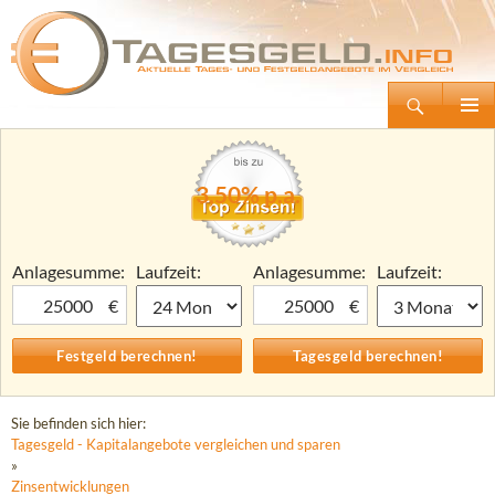
Suchen
Tagesgeld.info – Tagesgeldkonten vergleichen und Tagesgeld-Zinsen berechnen
Zum
Primäre
Inhalt
Menü
springen
3,50% p.a.
Anlagesumme:
Laufzeit:
Anlagesumme:
Laufzeit:
€
€
Sie befinden sich hier:
Tagesgeld - Kapitalangebote vergleichen und sparen
»
Zinsentwicklungen