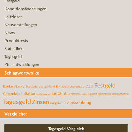
Festgeld
Konditionsänderungen
Leitzinsen
Neuvorstellungen
News
Produkttests
Statistiken
Tagesgeld
Zinsentwicklungen
Schlagwortwolke
Festgeld
ezb
Banken
Bank of Scotland
deutschland
Einlagensicherung
EU
Leitzins
Inflation
Geldanlage
Leitzinsen
Sparen
Sparzinsen
startguthaben
inflationsrate
rendite
Tagesgeld
Zinsen
Zinssenkung
zinsgarantie
Vergleiche:
Tagesgeld-Vergleich