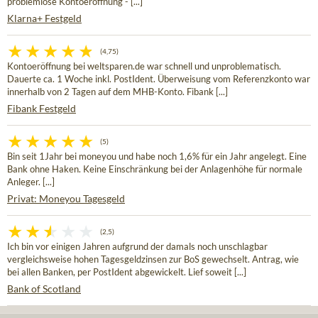
problemlose Kontoeröffnung - [...]
Klarna+ Festgeld
(4,75)
Kontoeröffnung bei weltsparen.de war schnell und unproblematisch.
Dauerte ca. 1 Woche inkl. PostIdent. Überweisung vom Referenzkonto war
innerhalb von 2 Tagen auf dem MHB-Konto. Fibank [...]
Fibank Festgeld
(5)
Bin seit 1Jahr bei moneyou und habe noch 1,6% für ein Jahr angelegt. Eine
Bank ohne Haken. Keine Einschränkung bei der Anlagenhöhe für normale
Anleger. [...]
Privat: Moneyou Tagesgeld
(2,5)
Ich bin vor einigen Jahren aufgrund der damals noch unschlagbar
vergleichsweise hohen Tagesgeldzinsen zur BoS gewechselt. Antrag, wie
bei allen Banken, per PostIdent abgewickelt. Lief soweit [...]
Bank of Scotland