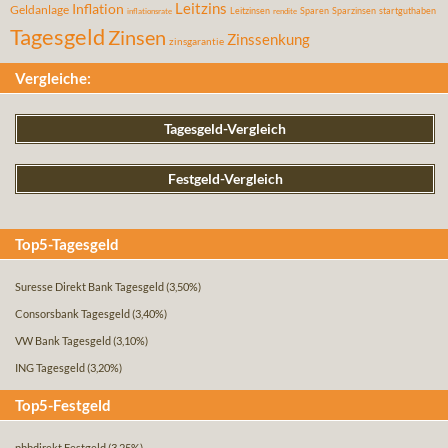
Leitzins
Inflation
Geldanlage
Leitzinsen
Sparen
Sparzinsen
startguthaben
inflationsrate
rendite
Tagesgeld
Zinsen
Zinssenkung
zinsgarantie
Vergleiche:
Tagesgeld-Vergleich
Festgeld-Vergleich
Top5-Tagesgeld
Suresse Direkt Bank Tagesgeld
(3,50%)
Consorsbank Tagesgeld
(3,40%)
VW Bank Tagesgeld
(3,10%)
ING Tagesgeld
(3,20%)
Top5-Festgeld
pbbdirekt Festgeld
(3,25%)