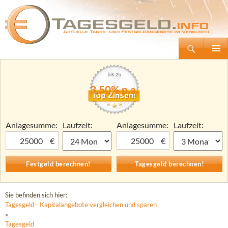
Suchen
Tagesgeld.info – Tagesgeldkonten vergleichen und Tagesgeld-Zinsen berechnen
Zum
Primäre
Inhalt
Menü
springen
3,50% p.a.
Anlagesumme:
Laufzeit:
Anlagesumme:
Laufzeit:
€
€
Sie befinden sich hier:
Tagesgeld - Kapitalangebote vergleichen und sparen
»
Tagesgeld