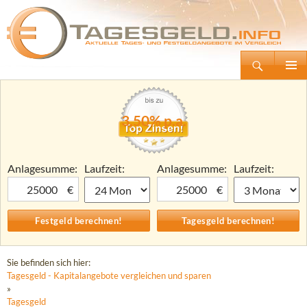
Suchen
Tagesgeld.info – Tagesgeldkonten vergleichen und Tagesgeld-Zinsen berechnen
Zum
Primäre
Inhalt
Menü
springen
3,50% p.a.
Anlagesumme:
Laufzeit:
Anlagesumme:
Laufzeit:
€
€
Sie befinden sich hier:
Tagesgeld - Kapitalangebote vergleichen und sparen
»
Tagesgeld