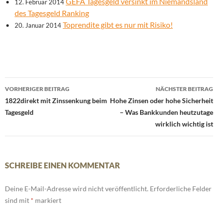
GEFA Tagesgeld versinkt im Niemandsland
12. Februar 2014
des Tagesgeld Ranking
Toprendite gibt es nur mit Risiko!
20. Januar 2014
Beitrags-
VORHERIGER BEITRAG
NÄCHSTER BEITRAG
Navigation
1822direkt mit Zinssenkung beim
Hohe Zinsen oder hohe Sicherheit
Tagesgeld
– Was Bankkunden heutzutage
wirklich wichtig ist
SCHREIBE EINEN KOMMENTAR
Deine E-Mail-Adresse wird nicht veröffentlicht.
Erforderliche Felder
sind mit
*
markiert