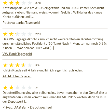
(2,75)
Katastrophal! Geld am 31.05 eingezahlt und am 03.06 immer noch nicht
gutgeschrieben. Niemand weiss, wo mein Geld ist. Will daher das ganze
Konto auflösen und [...]
Postova banka Tagesgeld
(2,25)
Das VW Tagesgeldkonto kann ich nicht weiteremfehlen. Kontoeröffnung
durch umständliches Postident . (10 Tage) Nach 4 Monaten nur noch 0,3 %
Zinsen.!!!! Was soll das. Hier wird [...]
VW Bank Tagesgeld
(3,5)
Ich bin Kunde seit 4 Jahre und bin ich eigentlich zufrieden.
ADAC Flex-Sparen
(2)
Depoteröffnung ging alles reibungslos, bevor man aber in den Genuß dieser
angebotenen Zinsen kommt, muß man bis Mai 2015 warten, denn da muß
der Depotwert [...]
Privat: DAB Bank Depotwechsel