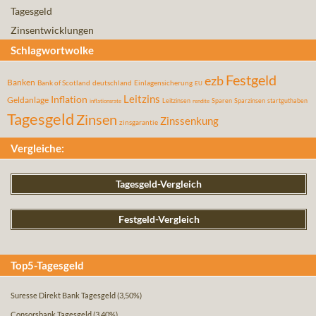
Tagesgeld
Zinsentwicklungen
Schlagwortwolke
Festgeld
ezb
Banken
Bank of Scotland
deutschland
Einlagensicherung
EU
Leitzins
Inflation
Geldanlage
Leitzinsen
Sparen
Sparzinsen
startguthaben
inflationsrate
rendite
Tagesgeld
Zinsen
Zinssenkung
zinsgarantie
Vergleiche:
Tagesgeld-Vergleich
Festgeld-Vergleich
Top5-Tagesgeld
Suresse Direkt Bank Tagesgeld
(3,50%)
Consorsbank Tagesgeld
(3,40%)