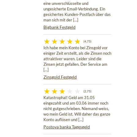
eine unverschlüsselte und
ungesicherte Email-Verbindung. Ein
gesichertes Kunden-Postfach über das
man sich mit der [...]
Bigbank Festgeld
(4,75)
Ich habe mein Konto bei Zinsgold vor
einiger Zeit erstellt, als die Zinsen noch
attraktiver waren. Leider sind die
Zinsen jetzt gefallen. Der Service am
[...]
Zinsgold Festgeld
(2,75)
Katastrophal! Geld am 31.05
eingezahlt und am 03.06 immer noch
nicht gutgeschrieben. Niemand weiss,
wo mein Geld ist. Will daher das ganze
Konto auflösen und [...]
Postova banka Tagesgeld