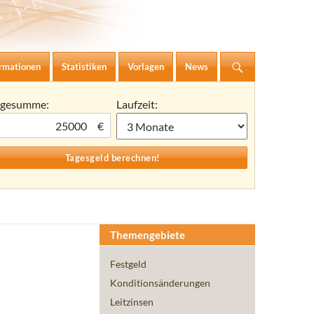
ormationen
Statistiken
Vorlagen
News
agesumme:
Laufzeit:
€
Themengebiete
Festgeld
Konditionsänderungen
Leitzinsen