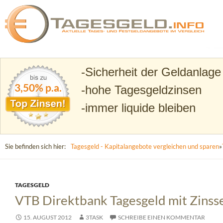
Suchen
Tagesgeld.info – Tagesgeldkonten vergleichen und T
Sicherheit der Geldanlage
3,50% p.a.
hohe Tagesgeldzinsen
immer liquide bleiben
Sie befinden sich hier:
Tagesgeld - Kapitalangebote vergleichen und sparen
»
TAGESGELD
VTB Direktbank Tagesgeld mit Zins
15. AUGUST 2012
3TASK
SCHREIBE EINEN KOMMENTAR