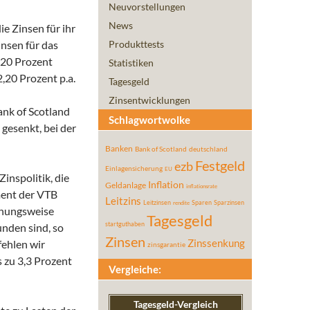
Neuvorstellungen
News
e Zinsen für ihr
insen für das
Produkttests
,20 Prozent
Statistiken
,20 Prozent p.a.
Tagesgeld
Zinsentwicklungen
ank of Scotland
Schlagwortwolke
 gesenkt, bei der
Banken
Bank of Scotland
deutschland
Festgeld
ezb
Einlagensicherung
EU
inspolitik, die
Inflation
Geldanlage
inflationsrate
ment der VTB
Leitzins
Leitzinsen
Sparen
Sparzinsen
rendite
iehungsweise
Tagesgeld
startguthaben
nden sind, so
Zinsen
fehlen wir
Zinssenkung
zinsgarantie
s zu 3,3 Prozent
Vergleiche:
Tagesgeld-Vergleich