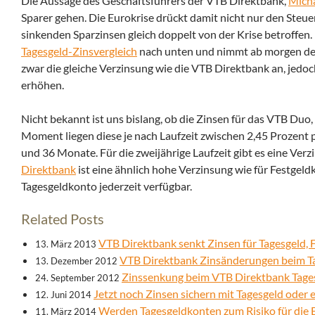
Die Aussage des Geschäftsführers der VTB Direktbank,
Mich
Sparer gehen. Die Eurokrise drückt damit nicht nur den Steue
sinkenden Sparzinsen gleich doppelt von der Krise betroffen
Tagesgeld-Zinsvergleich
nach unten und nimmt ab morgen den 
zwar die gleiche Verzinsung wie die VTB Direktbank an, jedoc
erhöhen.
Nicht bekannt ist uns bislang, ob die Zinsen für das VTB Duo
Moment liegen diese je nach Laufzeit zwischen 2,45 Prozent 
und 36 Monate. Für die zweijährige Laufzeit gibt es eine Verz
Direktbank
ist eine ähnlich hohe Verzinsung wie für Festgel
Tagesgeldkonto jederzeit verfügbar.
Related Posts
VTB Direktbank senkt Zinsen für Tagesgeld,
13. März 2013
VTB Direktbank Zinsänderungen beim Ta
13. Dezember 2012
Zinssenkung beim VTB Direktbank Tage
24. September 2012
Jetzt noch Zinsen sichern mit Tagesgeld oder
12. Juni 2014
Werden Tagesgeldkonten zum Risiko für die
11. März 2014