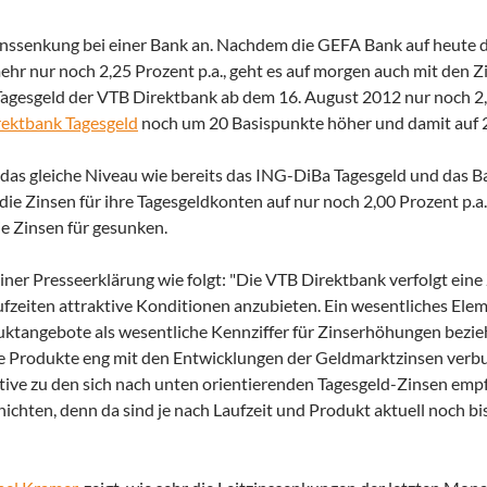
inssenkung bei einer Bank an. Nachdem die GEFA Bank auf heute di
ehr nur noch 2,25 Prozent p.a., geht es auf morgen auch mit den Z
 Tagesgeld der VTB Direktbank ab dem 16. August 2012 nur noch 2
ektbank Tagesgeld
noch um 20 Basispunkte höher und damit auf 2
das gleiche Niveau wie bereits das ING-DiBa Tagesgeld und das B
ie Zinsen für ihre Tagesgeldkonten auf nur noch 2,00 Prozent p.a.
e Zinsen für gesunken.
er Presseerklärung wie folgt: "Die VTB Direktbank verfolgt eine Z
aufzeiten attraktive Konditionen anzubieten. Ein wesentliches Ele
roduktangebote als wesentliche Kennziffer für Zinserhöhungen bez
ere Produkte eng mit den Entwicklungen der Geldmarktzinsen verbu
ative zu den sich nach unten orientierenden Tagesgeld-Zinsen emp
chten, denn da sind je nach Laufzeit und Produkt aktuell noch bi