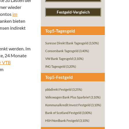
ate zu Lasten der
mmer wieder
Festgeld-Vergleich
dkontos
im
Banken bieten
nsen indirekt
Top5-Tagesgeld
Suresse Direkt Bank Tagesgeld
(3,50%)
senkt werden. Im
Consorsbank Tagesgeld
(3,40%)
ate, 24 Monate
VW Bank Tagesgeld
(3,10%)
r VTB
ING Tagesgeld
(3,20%)
em
Top5-Festgeld
pbbdirekt Festgeld
(3,25%)
Volkswagen Bank Plus Sparbrief
(3,10%)
Kommunalkredit Invest Festgeld
(3,10%)
Bank of Scotland Festgeld
(3,00%)
HSH Nordbank Festgeld
(3,10%)