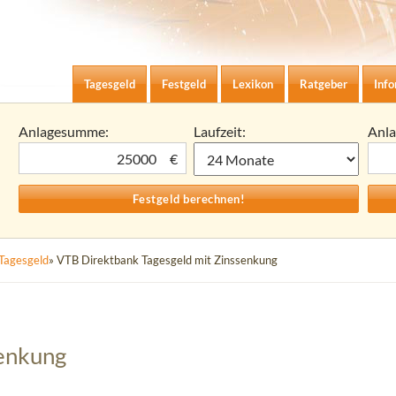
Zum Inhalt springen
agesgeld-Zinsen berechnen
Tagesgeld
Festgeld
Lexikon
Ratgeber
Inf
Anlagesumme:
Laufzeit:
Anl
€
Tagesgeld
» VTB Direktbank Tagesgeld mit Zinssenkung
senkung