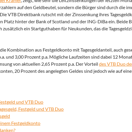
ael Kramer
, zeigt, wie sehr die Leitzinssenkungen der letzten Mon
rzahlern auf den Geldbeutel, sondern die Bürger sind durch die i
. Die VTB Direktbank rutscht mit der Zinssenkung ihres Tagesgel
Platz hinter der Bank of Scotland und der ING-DiBa ein. Beide 
h zusätzlich ein Startguthaben für Neukunden, das die Tagesgeldzi
, die Kombination aus Festgeldkonto mit Tagesgeldanteil, auch ge
p.a. und 3,00 Prozent p.a. Mögliche Laufzeiten sind dabei 12 Mon
insung von aktuellen 2,65 Prozent p.a. Der Vorteil
des VTB Duo de
dkonten, 20 Prozent des angelegten Geldes sind jedoch wie auf ein
 Festgeld und VTB Duo
gesgeld, Festgeld und VTB Duo
sgeld
 einem Festgeldkonto
 Banken?