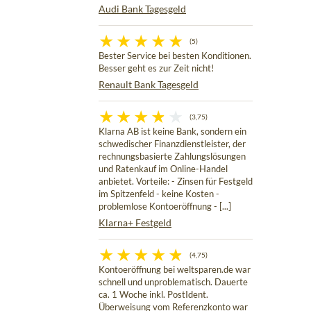
Audi Bank Tagesgeld
(5)
Bester Service bei besten Konditionen.
Besser geht es zur Zeit nicht!
Renault Bank Tagesgeld
(3,75)
Klarna AB ist keine Bank, sondern ein
schwedischer Finanzdienstleister, der
rechnungsbasierte Zahlungslösungen
und Ratenkauf im Online-Handel
anbietet. Vorteile: - Zinsen für Festgeld
im Spitzenfeld - keine Kosten -
problemlose Kontoeröffnung - [...]
Klarna+ Festgeld
(4,75)
Kontoeröffnung bei weltsparen.de war
schnell und unproblematisch. Dauerte
ca. 1 Woche inkl. PostIdent.
Überweisung vom Referenzkonto war