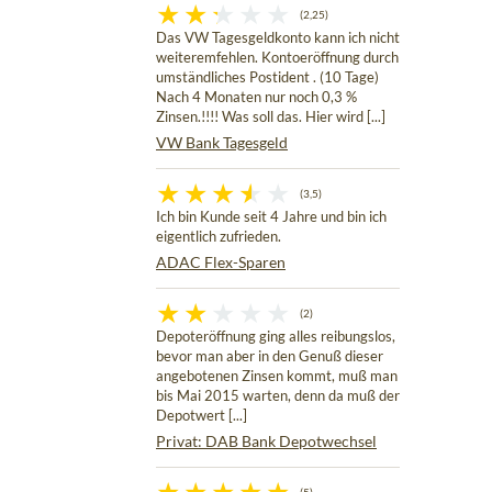
(2,25)
Das VW Tagesgeldkonto kann ich nicht
weiteremfehlen. Kontoeröffnung durch
umständliches Postident . (10 Tage)
Nach 4 Monaten nur noch 0,3 %
Zinsen.!!!! Was soll das. Hier wird [...]
VW Bank Tagesgeld
(3,5)
Ich bin Kunde seit 4 Jahre und bin ich
eigentlich zufrieden.
ADAC Flex-Sparen
(2)
Depoteröffnung ging alles reibungslos,
bevor man aber in den Genuß dieser
angebotenen Zinsen kommt, muß man
bis Mai 2015 warten, denn da muß der
Depotwert [...]
Privat: DAB Bank Depotwechsel