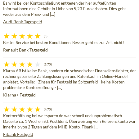
Es wird bei der Kontoschließung entgegen der hier aufgeführten
Informationen eine Gebühr in Höhe von 5,23 Euro erhoben. Dies geht
weder aus dem Preis- und [...]
Audi Bank Tagesgeld
(5)
Bester Service bei besten Konditionen. Besser geht es zur Zeit nicht!
Renault Bank Tagesgeld
(3,75)
Klarna AB ist keine Bank, sondern ein schwedischer Finanzdienstleister, der
rechnungsbasierte Zahlungslösungen und Ratenkauf im Online-Handel
anbietet. Vorteile: - Zinsen für Festgeld im Spitzenfeld - keine Kosten -
problemlose Kontoeröffnung - [...]
Klarna+ Festgeld
(4,75)
Kontoeröffnung bei weltsparen.de war schnell und unproblematisch.
Dauerte ca. 1 Woche inkl. PostIdent. Überweisung vom Referenzkonto war
innerhalb von 2 Tagen auf dem MHB-Konto. Fibank [...]
Fibank Festgeld