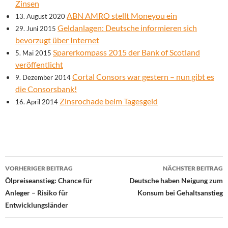
Zinsen
ABN AMRO stellt Moneyou ein
13. August 2020
Geldanlagen: Deutsche informieren sich
29. Juni 2015
bevorzugt über Internet
Sparerkompass 2015 der Bank of Scotland
5. Mai 2015
veröffentlicht
Cortal Consors war gestern – nun gibt es
9. Dezember 2014
die Consorsbank!
Zinsrochade beim Tagesgeld
16. April 2014
Beitrags-
VORHERIGER BEITRAG
NÄCHSTER BEITRAG
Navigation
Ölpreiseanstieg: Chance für
Deutsche haben Neigung zum
Anleger – Risiko für
Konsum bei Gehaltsanstieg
Entwicklungsländer