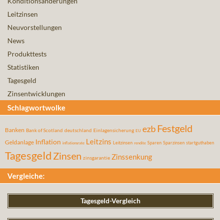
Konditionsänderungen
Leitzinsen
Neuvorstellungen
News
Produkttests
Statistiken
Tagesgeld
Zinsentwicklungen
Schlagwortwolke
Festgeld
ezb
Banken
Bank of Scotland
deutschland
Einlagensicherung
EU
Leitzins
Inflation
Geldanlage
Leitzinsen
Sparen
Sparzinsen
startguthaben
inflationsrate
rendite
Tagesgeld
Zinsen
Zinssenkung
zinsgarantie
Vergleiche:
Tagesgeld-Vergleich