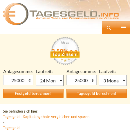
Suchen
Tagesgeld.info – Tagesgeldkonten vergleichen und Tagesgeld-Zinsen berechnen
Zum
Primäre
Inhalt
Menü
springen
3,50% p.a.
Anlagesumme:
Laufzeit:
Anlagesumme:
Laufzeit:
€
€
Sie befinden sich hier:
Tagesgeld - Kapitalangebote vergleichen und sparen
»
Tagesgeld