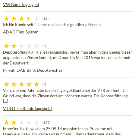
VW Bank Tagesgeld
(3,5)
Ich bin Kunde seit 4 Jahre und bin ich eigentlich zufrieden.
ADAC Flex-Sparen
(2)
Depoteröffnung ging alles reibungslos, bevor man aber in den Genuß dieser
angebotenen Zinsen kommt, muß man bis Mai 2015 warten, denn da muß
der Depotwert [...]
Privat: DAB Bank Depotwechsel
(5)
Vor ca. einem Jahr habe ich ein Tagesgeldkonto bei der VTB eröffnet. Der
Grund war, dass die Zinsen dort am höchsten waren. Die Kontoeröffnung
[...]
VTB Direktbank Tagesgeld
(1,75)
MoneYou hatte wohl am 25.09.14 massive techn. Probleme mit
Überweisungen. Ich warte seit nunmehr 5 Bankarbeitstage, dass das