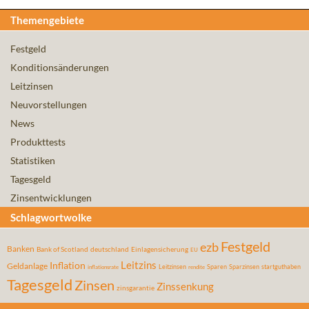
Themengebiete
Festgeld
Konditionsänderungen
Leitzinsen
Neuvorstellungen
News
Produkttests
Statistiken
Tagesgeld
Zinsentwicklungen
Schlagwortwolke
Festgeld
ezb
Banken
Bank of Scotland
deutschland
Einlagensicherung
EU
Leitzins
Inflation
Geldanlage
Leitzinsen
Sparen
Sparzinsen
startguthaben
inflationsrate
rendite
Tagesgeld
Zinsen
Zinssenkung
zinsgarantie