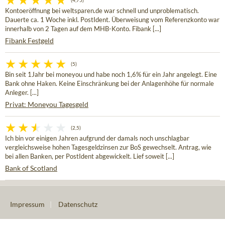
(4,75)
Kontoeröffnung bei weltsparen.de war schnell und unproblematisch.
Dauerte ca. 1 Woche inkl. PostIdent. Überweisung vom Referenzkonto war
innerhalb von 2 Tagen auf dem MHB-Konto. Fibank [...]
Fibank Festgeld
(5)
Bin seit 1Jahr bei moneyou und habe noch 1,6% für ein Jahr angelegt. Eine
Bank ohne Haken. Keine Einschränkung bei der Anlagenhöhe für normale
Anleger. [...]
Privat: Moneyou Tagesgeld
(2,5)
Ich bin vor einigen Jahren aufgrund der damals noch unschlagbar
vergleichsweise hohen Tagesgeldzinsen zur BoS gewechselt. Antrag, wie
bei allen Banken, per PostIdent abgewickelt. Lief soweit [...]
Bank of Scotland
Impressum
|
Datenschutz