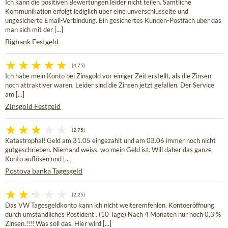
Ich kann die positiven Bewertungen leider nicht teilen. Sämtliche
Kommunikation erfolgt lediglich über eine unverschlüsselte und
ungesicherte Email-Verbindung. Ein gesichertes Kunden-Postfach über das
man sich mit der [...]
Bigbank Festgeld
(4,75)
Ich habe mein Konto bei Zinsgold vor einiger Zeit erstellt, als die Zinsen
noch attraktiver waren. Leider sind die Zinsen jetzt gefallen. Der Service
am [...]
Zinsgold Festgeld
(2,75)
Katastrophal! Geld am 31.05 eingezahlt und am 03.06 immer noch nicht
gutgeschrieben. Niemand weiss, wo mein Geld ist. Will daher das ganze
Konto auflösen und [...]
Postova banka Tagesgeld
(2,25)
Das VW Tagesgeldkonto kann ich nicht weiteremfehlen. Kontoeröffnung
durch umständliches Postident . (10 Tage) Nach 4 Monaten nur noch 0,3 %
Zinsen.!!!! Was soll das. Hier wird [...]