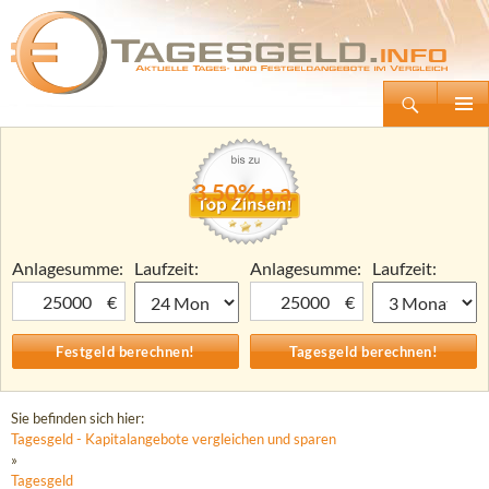
Suchen
Tagesgeld.info – Tagesgeldkonten vergleichen und Tagesgeld-Zinsen berechnen
Zum
Primäre
Inhalt
Menü
springen
3,50% p.a.
Anlagesumme:
Laufzeit:
Anlagesumme:
Laufzeit:
€
€
Sie befinden sich hier:
Tagesgeld - Kapitalangebote vergleichen und sparen
»
Tagesgeld