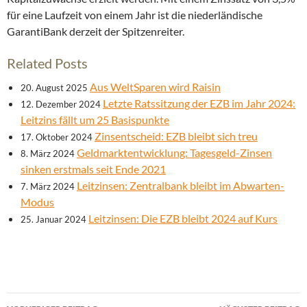
für eine Laufzeit von einem Jahr ist die niederländische
GarantiBank derzeit der Spitzenreiter.
Related Posts
Aus WeltSparen wird Raisin
20. August 2025
Letzte Ratssitzung der EZB im Jahr 2024:
12. Dezember 2024
Leitzins fällt um 25 Basispunkte
Zinsentscheid: EZB bleibt sich treu
17. Oktober 2024
Geldmarktentwicklung: Tagesgeld-Zinsen
8. März 2024
sinken erstmals seit Ende 2021
Leitzinsen: Zentralbank bleibt im Abwarten-
7. März 2024
Modus
Leitzinsen: Die EZB bleibt 2024 auf Kurs
25. Januar 2024
Beitrags-