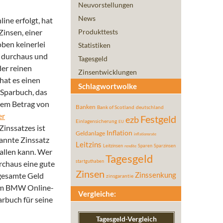
Neuvorstellungen
News
ine erfolgt, hat
Zinsen, einer
Produkttests
ben keinerlei
Statistiken
 durchaus und
Tagesgeld
der reinen
Zinsentwicklungen
at es einen
Schlagwortwolke
 Sparbuch, das
inem Betrag von
Banken
Bank of Scotland
deutschland
er
Festgeld
ezb
Einlagensicherung
EU
 Zinssatzes ist
Inflation
Geldanlage
inflationsrate
nannte Zinssatz
Leitzins
Leitzinsen
Sparen
Sparzinsen
rendite
fallen kann. Wer
Tagesgeld
startguthaben
rchaus eine gute
Zinsen
 gesamte Geld
Zinssenkung
zinsgarantie
vom BMW Online-
Vergleiche:
arbuch für seine
Tagesgeld-Vergleich