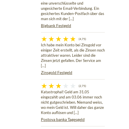
eine unverschlüsselte und
ungesicherte Email-Verbindung. Ein
gesichertes Kunden-Postfach über das
man sich mit der [...]
Bigbank Festgeld
(4,75)
Ich habe mein Konto bei Zinsgold vor
einiger Zeit erstellt, als die Zinsen noch
attraktiver waren. Leider sind die
Zinsen jetzt gefallen. Der Service am
[...]
Zinsgold Festgeld
(2,75)
Katastrophal! Geld am 31.05
eingezahlt und am 03.06 immer noch
nicht gutgeschrieben. Niemand weiss,
wo mein Geld ist. Will daher das ganze
Konto auflösen und [...]
Postova banka Tagesgeld