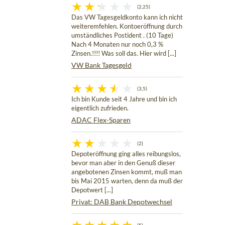
(2,25)
Das VW Tagesgeldkonto kann ich nicht
weiteremfehlen. Kontoeröffnung durch
umständliches Postident . (10 Tage)
Nach 4 Monaten nur noch 0,3 %
Zinsen.!!!! Was soll das. Hier wird [...]
VW Bank Tagesgeld
(3,5)
Ich bin Kunde seit 4 Jahre und bin ich
eigentlich zufrieden.
ADAC Flex-Sparen
(2)
Depoteröffnung ging alles reibungslos,
bevor man aber in den Genuß dieser
angebotenen Zinsen kommt, muß man
bis Mai 2015 warten, denn da muß der
Depotwert [...]
Privat: DAB Bank Depotwechsel