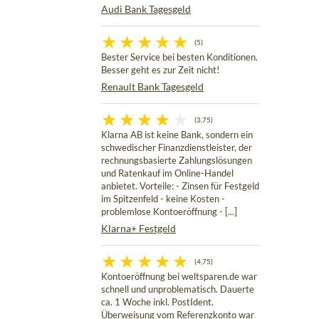
Audi Bank Tagesgeld
(5)
Bester Service bei besten Konditionen.
Besser geht es zur Zeit nicht!
Renault Bank Tagesgeld
(3,75)
Klarna AB ist keine Bank, sondern ein
schwedischer Finanzdienstleister, der
rechnungsbasierte Zahlungslösungen
und Ratenkauf im Online-Handel
anbietet. Vorteile: - Zinsen für Festgeld
im Spitzenfeld - keine Kosten -
problemlose Kontoeröffnung - [...]
Klarna+ Festgeld
(4,75)
Kontoeröffnung bei weltsparen.de war
schnell und unproblematisch. Dauerte
ca. 1 Woche inkl. PostIdent.
Überweisung vom Referenzkonto war