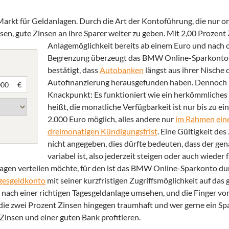
arkt für Geldanlagen. Durch die Art der Kontoführung, die nur onl
en, gute Zinsen an ihre Sparer weiter zu geben.
Mit 2,00 Prozent 
Anlagemöglichkeit bereits ab einem Euro und nach o
Begrenzung überzeugt das BMW Online-Sparkonto
bestätigt, dass
Autobanken
längst aus ihrer Nische 
Autofinanzierung herausgefunden haben. Dennoch h
€
Knackpunkt: Es funktioniert wie ein herkömmliches
heißt, die monatliche Verfügbarkeit ist nur bis zu e
2.000 Euro möglich, alles andere nur
im Rahmen ein
dreimonatigen Kündigungsfrist
. Eine Gültigkeit des
nicht angegeben, dies dürfte bedeuten, dass der ge
variabel ist, also jederzeit steigen oder auch wieder 
agen verteilen möchte, für den ist das BMW Online-Sparkonto du
gesgeldkonto
mit seiner kurzfristigen Zugriffsmöglichkeit auf das
nach einer richtigen Tagesgeldanlage umsehen, und die Finger 
die zwei Prozent Zinsen hingegen traumhaft und wer gerne ein Sp
Zinsen und einer guten Bank profitieren.