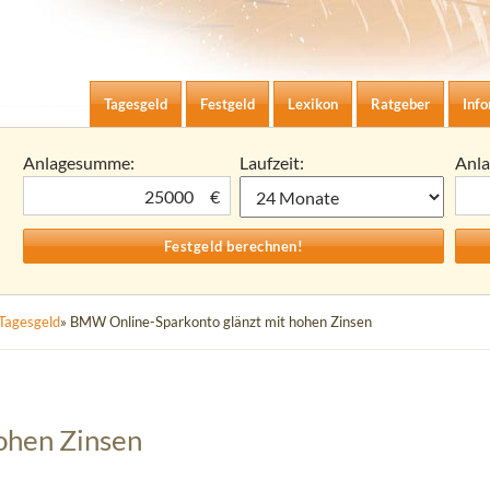
Zum Inhalt springen
agesgeld-Zinsen berechnen
Tagesgeld
Festgeld
Lexikon
Ratgeber
Inf
Anlagesumme:
Laufzeit:
Anl
€
Tagesgeld
» BMW Online-Sparkonto glänzt mit hohen Zinsen
ohen Zinsen