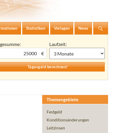
ormationen
Statistiken
Vorlagen
News
agesumme:
Laufzeit:
€
Themengebiete
Festgeld
Konditionsänderungen
Leitzinsen