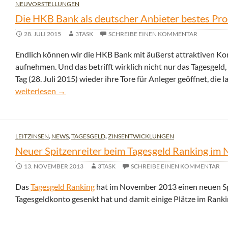
NEUVORSTELLUNGEN
Die HKB Bank als deutscher Anbieter bestes Pro
28. JULI 2015
3TASK
SCHREIBE EINEN KOMMENTAR
Endlich können wir die HKB Bank mit äußerst attraktiven Kon
aufnehmen. Und das betrifft wirklich nicht nur das Tagesgeld
Tag (28. Juli 2015) wieder ihre Tore für Anleger geöffnet, die
Die HKB Bank als deutscher Anbieter bestes Produkt im Zins
weiterlesen
→
LEITZINSEN
,
NEWS
,
TAGESGELD
,
ZINSENTWICKLUNGEN
Neuer Spitzenreiter beim Tagesgeld Ranking i
13. NOVEMBER 2013
3TASK
SCHREIBE EINEN KOMMENTAR
Das
Tagesgeld Ranking
hat im November 2013 einen neuen Spi
Tagesgeldkonto gesenkt hat und damit einige Plätze im Ranki