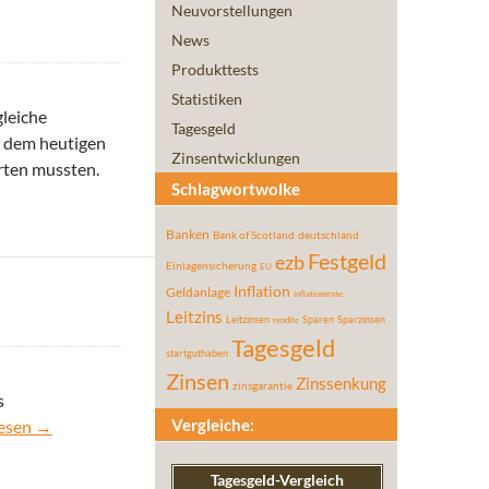
Neuvorstellungen
News
Produkttests
Statistiken
gleiche
Tagesgeld
it dem heutigen
Zinsentwicklungen
arten mussten.
Schlagwortwolke
Banken
Bank of Scotland
deutschland
Festgeld
ezb
Einlagensicherung
EU
Inflation
Geldanlage
inflationsrate
Leitzins
Leitzinsen
Sparen
Sparzinsen
rendite
Tagesgeld
startguthaben
Zinsen
Zinssenkung
zinsgarantie
s
pitzenreiter beim Tagesgeld Ranking im November 2013
Vergleiche:
lesen
→
Tagesgeld-Vergleich