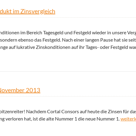
dukt im Zinsvergleich
ditionen im Bereich Tagesgeld und Festgeld wieder in unsere Ver
, sondern ebenso das Festgeld. Nach einer langen Pause hat sie se
 lange auf lukrative Zinskonditionen auf ihr Tages- oder Festgeld w
vergleich
m November 2013
tzenreiter! Nachdem Cortal Consors auf heute die Zinsen für da
Neuer S
ng verloren hat, ist die alte Nummer 1 die neue Nummer 1.
weiter