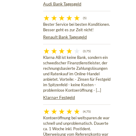
Audi Bank Tagesgeld
(5)
Bester Service bei besten Konditionen.
Besser geht es zur Zeit nicht!
Renault Bank Tagesgeld
(3,75)
Klarna AB ist keine Bank, sondern ein
schwedischer Finanzdienstleister, der
rechnungsbasierte Zahlungslösungen
und Ratenkauf im Online-Handel
anbietet. Vorteile: - Zinsen für Festgeld
im Spitzenfeld - keine Kosten -
problemlose Kontoeröffnung - [...]
Klarna+ Festgeld
(4,75)
Kontoeröffnung bei weltsparen.de war
schnell und unproblematisch. Dauerte
ca. 1 Woche inkl. PostIdent.
Überweisung vom Referenzkonto war