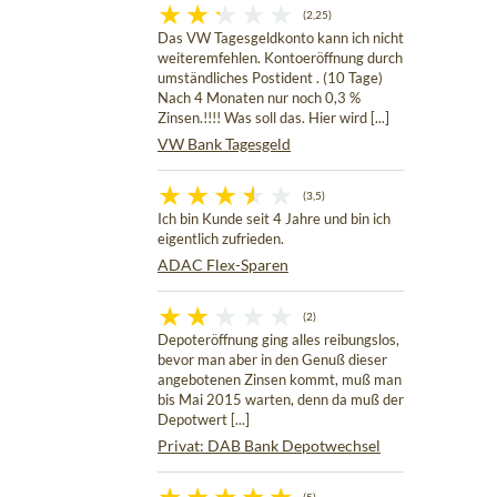
(2,25)
Das VW Tagesgeldkonto kann ich nicht
weiteremfehlen. Kontoeröffnung durch
umständliches Postident . (10 Tage)
Nach 4 Monaten nur noch 0,3 %
Zinsen.!!!! Was soll das. Hier wird [...]
VW Bank Tagesgeld
(3,5)
Ich bin Kunde seit 4 Jahre und bin ich
eigentlich zufrieden.
ADAC Flex-Sparen
(2)
Depoteröffnung ging alles reibungslos,
bevor man aber in den Genuß dieser
angebotenen Zinsen kommt, muß man
bis Mai 2015 warten, denn da muß der
Depotwert [...]
Privat: DAB Bank Depotwechsel