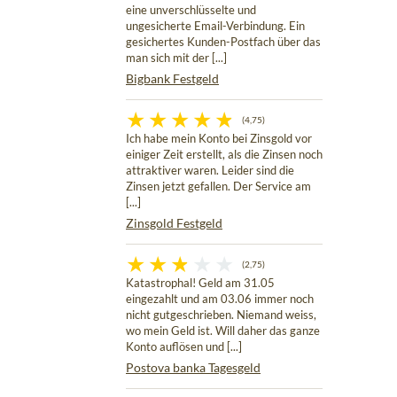
eine unverschlüsselte und
ungesicherte Email-Verbindung. Ein
gesichertes Kunden-Postfach über das
man sich mit der [...]
Bigbank Festgeld
(4,75)
Ich habe mein Konto bei Zinsgold vor
einiger Zeit erstellt, als die Zinsen noch
attraktiver waren. Leider sind die
Zinsen jetzt gefallen. Der Service am
[...]
Zinsgold Festgeld
(2,75)
Katastrophal! Geld am 31.05
eingezahlt und am 03.06 immer noch
nicht gutgeschrieben. Niemand weiss,
wo mein Geld ist. Will daher das ganze
Konto auflösen und [...]
Postova banka Tagesgeld