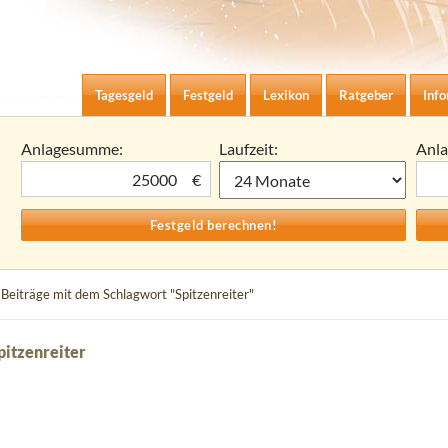
Zum Inhalt springen
agesgeld-Zinsen berechnen
Tagesgeld
Festgeld
Lexikon
Ratgeber
Inf
Anlagesumme:
Laufzeit:
Anl
€
 Beiträge mit dem Schlagwort "Spitzenreiter"
pitzenreiter