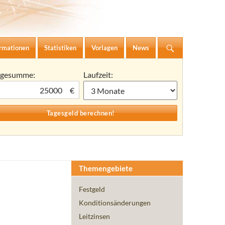
ormationen
Statistiken
Vorlagen
News
agesumme:
Laufzeit:
€
Themengebiete
Festgeld
Konditionsänderungen
Leitzinsen